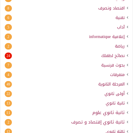
اقتصاد وتصرف
8
تقنية
6
آداب
5
إعلامية
informatique
2
رياضة
2
نصائح لطفلك
24
بحوث فرنسية
7
متفرقات
4
المرحلة الثانوية
49
أولى ثانوي
22
ثانية ثانوي
13
ثانية ثانوي علوم
11
ثانية ثانوي إقتصاد و تصرف
2
ثالثة ثانوي
12