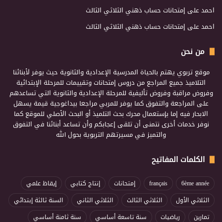
احمد
على
إمتحانات حساب ذهني الثلاثي الثالث
احمد
على
إمتحانات حساب ذهني الثلاثي الثالث
من نحن
موقع تربوي يهتم بالحياة المدرسية الإعدادية والثانوية حيث يوفر لأبنائنا
التلاميذ جميع المراجع من دروس إمتحانات وتقييمات للمرحلة الإبتدائية
وفروض مراقبة وفروض تأليفية للمرحلة الإعدادية والثانوية التي تساعدهم
على المراجعة والتفوق كما يوفر للمربي مراجعا بيداغوجية قيمة يسهل
الابحار فيه إما بإستعمال محرك بحث التلميذ أو البحث الأصلي للموقع كما
نوفر خدمات أخرى نتمنى أن تلقى إعجابكم وأن تساعد أبنائنا في التفوق
والتميز في مسيرتهم التربوية بحول الله
الكلمات المفاتيح
6ème année
français
إمتحانات
إنتاج كتابي
إيقاظ علمي
الثلاثي الأول
الثلاثي الثالث
الثلاثي الثاني
السنة ثالثة إبتدائي
تمارين
رياضيات
سنة تاسعة أساسي
سنة ثامنة أساسي