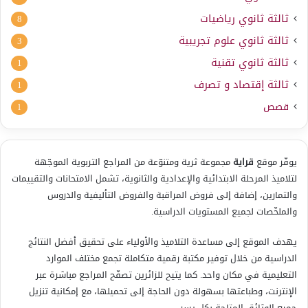
ثالثة ثانوي رياضيات
8
ثالثة ثانوي علوم تجريبية
3
ثالثة ثانوي تقنية
1
ثالثة إقتصاد و تصرف
1
قصص
1
يوفّر موقع
قراية
مجموعة ثرية ومتنوّعة من المراجع التربوية الموجّهة
لتلاميذ المرحلة الابتدائية والإعدادية والثانوية، تشمل الامتحانات والتقييمات
والتمارين، إضافة إلى فروض المراقبة والفروض التأليفية والدروس
والملخّصات لجميع المستويات الدراسية.
يهدف الموقع إلى مساعدة التلاميذ والأولياء على تحقيق أفضل النتائج
الدراسية من خلال توفير مكتبة رقمية متكاملة تجمع مختلف الموارد
التعليمية في مكان واحد. كما يتيح للزائرين تصفّح المراجع مباشرة عبر
الإنترنت، وطباعتها بسهولة دون الحاجة إلى تحميلها، مع إمكانية تنزيل
جميع الوثائق المتاحة بكل يسر.