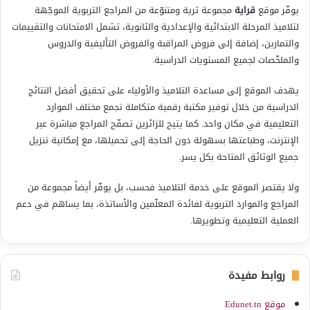
يوفّر موقع
قراية
مجموعة ثرية ومتنوّعة من المراجع التربوية الموجّهة
لتلاميذ المرحلة الابتدائية والإعدادية والثانوية، تشمل الامتحانات والتقييمات
والتمارين، إضافة إلى فروض المراقبة والفروض التأليفية والدروس
والملخّصات لجميع المستويات الدراسية.
يهدف الموقع إلى مساعدة التلاميذ والأولياء على تحقيق أفضل النتائج
الدراسية من خلال توفير مكتبة رقمية متكاملة تجمع مختلف الموارد
التعليمية في مكان واحد. كما يتيح للزائرين تصفّح المراجع مباشرة عبر
الإنترنت، وطباعتها بسهولة دون الحاجة إلى تحميلها، مع إمكانية تنزيل
جميع الوثائق المتاحة بكل يسر.
ولا يقتصر الموقع على خدمة التلاميذ فحسب، بل يوفّر أيضاً مجموعة من
المراجع والموارد التربوية لفائدة المعلّمين والأساتذة، بما يساهم في دعم
العملية التعليمية وتطويرها.
روابط مفيدة
موقع Edunet.tn