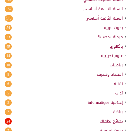
السنة التاسعة أساسي
157
السنة الثامنة أساسي
145
بحوث عربية
54
مرحلة تحضيرية
33
باكالوريا
49
علوم تجريبية
14
رياضيات
10
اقتصاد وتصرف
8
تقنية
6
آداب
5
إعلامية
informatique
2
رياضة
2
نصائح لطفلك
24
بحوث فرنسية
7