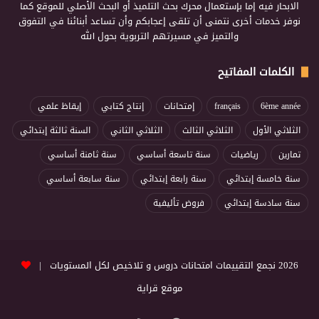
الابحار فيه إما بإستعمال محرك بحث التلميذ أو البحث الأصلي للموقع كما
نوفر خدمات أخرى نتمنى أن تلقى إعجابكم وأن تساعد أبنائنا في التفوق
والتميز في مسيرتهم التربوية بحول الله
الكلمات المفاتيح
6ème année
français
إمتحانات
إنتاج كتابي
إيقاظ علمي
الثلاثي الأول
الثلاثي الثالث
الثلاثي الثاني
السنة ثالثة إبتدائي
تمارين
رياضيات
سنة تاسعة أساسي
سنة ثامنة أساسي
سنة خامسة إبتدائي
سنة رابعة إبتدائي
سنة سابعة أساسي
سنة سادسة إبتدائي
فروض تأليفية
2026 نجمع التقييمات امتحانات دروس و تلاخيص لكل المستويات |
موقع قراية