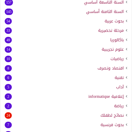
السنة التاسعة أساسي
157
السنة الثامنة أساسي
145
بحوث عربية
54
مرحلة تحضيرية
33
باكالوريا
49
علوم تجريبية
14
رياضيات
10
اقتصاد وتصرف
8
تقنية
6
آداب
5
إعلامية
informatique
2
رياضة
2
نصائح لطفلك
24
بحوث فرنسية
7