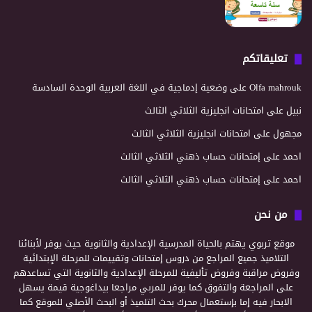
تعليقاتكم
Olfa mahrouk
على
وضعية إدماجية في اللغة العربية الوحدة السادسة
نبيل
على
امتحانات انجليزية الثلاثي الثالث
مجهول
على
امتحانات انجليزية الثلاثي الثالث
احمد
على
إمتحانات حساب ذهني الثلاثي الثالث
احمد
على
إمتحانات حساب ذهني الثلاثي الثالث
من نحن
موقع تربوي يهتم بالحياة المدرسية الإعدادية والثانوية حيث يوفر لأبنائنا
التلاميذ جميع المراجع من دروس إمتحانات وتقييمات للمرحلة الإبتدائية
وفروض مراقبة وفروض تأليفية للمرحلة الإعدادية والثانوية التي تساعدهم
على المراجعة والتفوق كما يوفر للمربي مراجعا بيداغوجية قيمة يسهل
الابحار فيه إما بإستعمال محرك بحث التلميذ أو البحث الأصلي للموقع كما