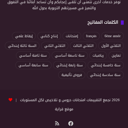
نوفر خدمات أخرى نتمنى أن تلقى إعجابكم وأن تساعد أبنائنا في التفوق
والتميز في مسيرتهم التربوية بحول الله
الكلمات المفاتيح
6ème année
français
إمتحانات
إنتاج كتابي
إيقاظ علمي
الثلاثي الأول
الثلاثي الثالث
الثلاثي الثاني
السنة ثالثة إبتدائي
تمارين
رياضيات
سنة تاسعة أساسي
سنة ثامنة أساسي
سنة خامسة إبتدائي
سنة رابعة إبتدائي
سنة سابعة أساسي
سنة سادسة إبتدائي
فروض تأليفية
2026 نجمع التقييمات امتحانات دروس و تلاخيص لكل المستويات |
موقع قراية
فيسبوك
ملخص