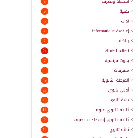
اقتصاد وتصرف
8
تقنية
6
آداب
5
إعلامية
informatique
2
رياضة
2
نصائح لطفلك
24
بحوث فرنسية
7
متفرقات
4
المرحلة الثانوية
49
أولى ثانوي
22
ثانية ثانوي
13
ثانية ثانوي علوم
11
ثانية ثانوي إقتصاد و تصرف
2
ثالثة ثانوي
12