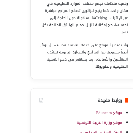
رقمية متكاملة تجمع مختلف الموارد التعليمية في
مكان واحد. كما يتيح للزائرين تصفّح المراجع مباشرة
عبر الإنترنت، وطباعتها بسهولة دون الحاجة إلى
تحميلها، مع إمكانية تنزيل جميع الوثائق المتاحة بكل
يسر.
ولا يقتصر الموقع على خدمة التلاميذ فحسب، بل يوفّر
أيضاً مجموعة من المراجع والموارد التربوية لفائدة
المعلّمين والأساتذة، بما يساهم في دعم العملية
التعليمية وتطويرها.
روابط مفيدة
موقع Edunet.tn
موقع وزارة التربية التونسية
المركز الوطني البيداغوجي