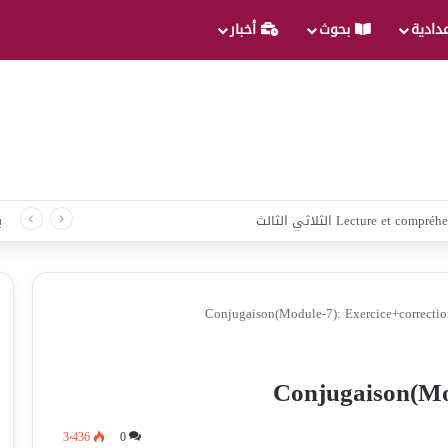
عدادية
بحوث
أخبار
لغة الثلاثي الثالث
ب
Conjugaison(Module-7): Exercice+correcti
Conjugaison(Mod
3٬436
0