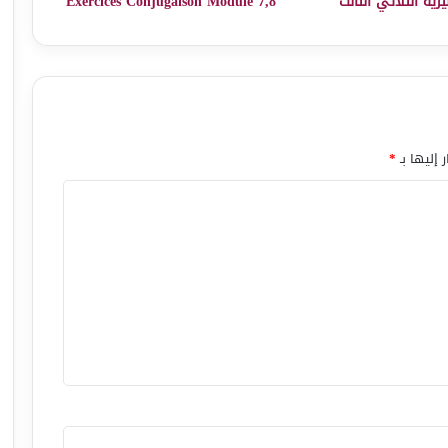
يزية الثلاثي الثالث
Exercices Conjugaison Module 7,8
 إليها بـ
*