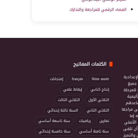
الفضاء الرقمي للمراجعة والتدارك
الكلمات المفاتيح
إعدادية
6ème année
français
إمتحانات
ذ جميع
للمرحلة
إنتاج كتابي
إيقاظ علمي
ليفية
الثلاثي الأول
الثلاثي الثالث
ساعدهم
ي مراجعا
الثلاثي الثاني
السنة ثالثة إبتدائي
 إما
تمارين
رياضيات
سنة تاسعة أساسي
 الأصلي
أن تلقى
سنة ثامنة أساسي
سنة خامسة إبتدائي
 والتميز