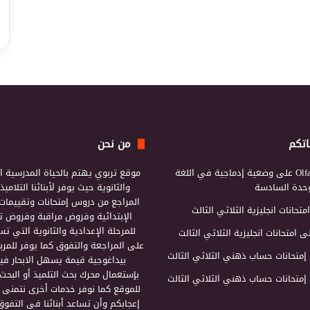
اتكم
من نحن
Olf
على
وضعية إدماجية في اللغة
موقع تربوي يهتم بالحياة المدرسية ال
لوحدة السادسة
والثانوية حيث يوفر لأبنائنا التلامي
المراجع من دروس إمتحانات وتقييمات 
امتحانات انجليزية الثلاثي الثالث
الإبتدائية وفروض مراقبة وفروض تأ
للمرحلة الإعدادية والثانوية التي ت
ى
امتحانات انجليزية الثلاثي الثالث
على المراجعة والتفوق كما يوفر للمرب
إمتحانات حساب ذهني الثلاثي الثالث
بيداغوجية قيمة يسهل الابحار فيه
بإستعمال محرك بحث التلميذ أو البحث
إمتحانات حساب ذهني الثلاثي الثالث
للموقع كما نوفر خدمات أخرى نتمنى 
إعجابكم وأن تساعد أبنائنا في التفوق