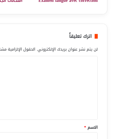
Examen langue avec correction
امتحانات انجل
اترك تعليقاً
لن يتم نشر عنوان بريدك الإلكتروني.
الحقول الإلزامية مشار
ا
ل
ت
ع
ل
ي
ق
*
الاسم
*