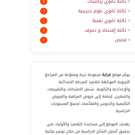
ثالثة ثانوي رياضيات
8
ثالثة ثانوي علوم تجريبية
3
ثالثة ثانوي تقنية
1
ثالثة إقتصاد و تصرف
1
قصص
1
يوفّر موقع
قراية
مجموعة ثرية ومتنوّعة من المراجع
التربوية الموجّهة لتلاميذ المرحلة الابتدائية
والإعدادية والثانوية، تشمل الامتحانات والتقييمات
والتمارين، إضافة إلى فروض المراقبة والفروض
التأليفية والدروس والملخّصات لجميع المستويات
الدراسية.
يهدف الموقع إلى مساعدة التلاميذ والأولياء على
تحقيق أفضل النتائج الدراسية من خلال توفير مكتبة