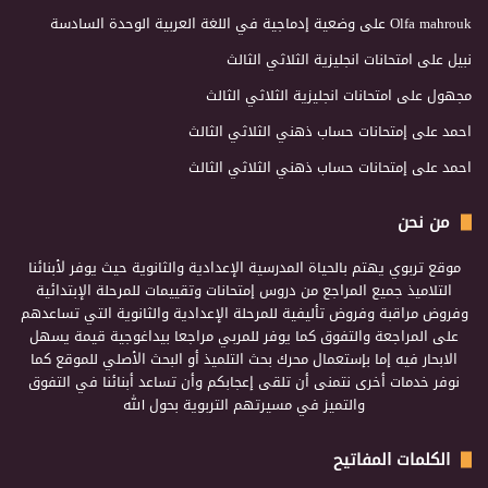
Olfa mahrouk
على
وضعية إدماجية في اللغة العربية الوحدة السادسة
نبيل
على
امتحانات انجليزية الثلاثي الثالث
مجهول
على
امتحانات انجليزية الثلاثي الثالث
احمد
على
إمتحانات حساب ذهني الثلاثي الثالث
احمد
على
إمتحانات حساب ذهني الثلاثي الثالث
من نحن
موقع تربوي يهتم بالحياة المدرسية الإعدادية والثانوية حيث يوفر لأبنائنا
التلاميذ جميع المراجع من دروس إمتحانات وتقييمات للمرحلة الإبتدائية
وفروض مراقبة وفروض تأليفية للمرحلة الإعدادية والثانوية التي تساعدهم
على المراجعة والتفوق كما يوفر للمربي مراجعا بيداغوجية قيمة يسهل
الابحار فيه إما بإستعمال محرك بحث التلميذ أو البحث الأصلي للموقع كما
نوفر خدمات أخرى نتمنى أن تلقى إعجابكم وأن تساعد أبنائنا في التفوق
والتميز في مسيرتهم التربوية بحول الله
الكلمات المفاتيح