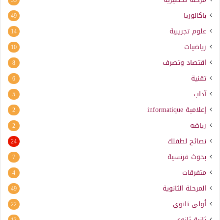
باكالوريا
49
علوم تجريبية
14
رياضيات
10
اقتصاد وتصرف
8
تقنية
6
آداب
5
إعلامية
informatique
2
رياضة
2
نصائح لطفلك
24
بحوث فرنسية
7
متفرقات
4
المرحلة الثانوية
49
أولى ثانوي
22
ثانية ثانوي
13