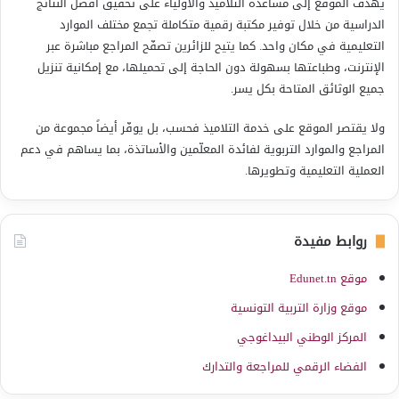
يهدف الموقع إلى مساعدة التلاميذ والأولياء على تحقيق أفضل النتائج
الدراسية من خلال توفير مكتبة رقمية متكاملة تجمع مختلف الموارد
التعليمية في مكان واحد. كما يتيح للزائرين تصفّح المراجع مباشرة عبر
الإنترنت، وطباعتها بسهولة دون الحاجة إلى تحميلها، مع إمكانية تنزيل
جميع الوثائق المتاحة بكل يسر.
ولا يقتصر الموقع على خدمة التلاميذ فحسب، بل يوفّر أيضاً مجموعة من
المراجع والموارد التربوية لفائدة المعلّمين والأساتذة، بما يساهم في دعم
العملية التعليمية وتطويرها.
روابط مفيدة
موقع Edunet.tn
موقع وزارة التربية التونسية
المركز الوطني البيداغوجي
الفضاء الرقمي للمراجعة والتدارك