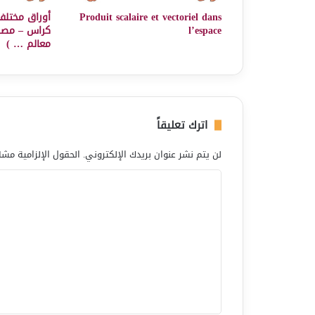
Produit scalaire et vectoriel dans
أوراق مختلفة
l’espace
كراس – مصنف
معالم … )
اترك تعليقاً
لن يتم نشر عنوان بريدك الإلكتروني.
الحقول الإلزامية مشار
ا
ل
ت
ع
ل
ي
ق