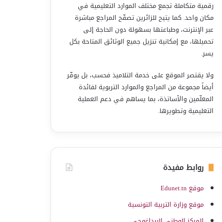
رقمية متكاملة تجمع مختلف الموارد التعليمية في
مكان واحد. كما يتيح للزائرين تصفّح المراجع مباشرة
عبر الإنترنت، وطباعتها بسهولة دون الحاجة إلى
تحميلها، مع إمكانية تنزيل جميع الوثائق المتاحة بكل
يسر.
ولا يقتصر الموقع على خدمة التلاميذ فحسب، بل يوفّر
أيضاً مجموعة من المراجع والموارد التربوية لفائدة
المعلّمين والأساتذة، بما يساهم في دعم العملية
التعليمية وتطويرها.
روابط مفيدة
موقع Edunet.tn
موقع وزارة التربية التونسية
المركز الوطني البيداغوجي