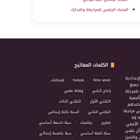
الفضاء الرقمي للمراجعة والتدارك
الكلمات المفاتيح
إعدادية
6ème année
français
إمتحانات
ذ جميع
للمرحلة
إنتاج كتابي
إيقاظ علمي
ليفية
الثلاثي الأول
الثلاثي الثالث
ساعدهم
ي مراجعا
الثلاثي الثاني
السنة ثالثة إبتدائي
 إما
تمارين
رياضيات
سنة تاسعة أساسي
 الأصلي
أن تلقى
سنة ثامنة أساسي
سنة خامسة إبتدائي
 والتميز