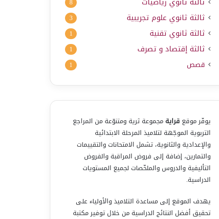
ثالثة ثانوي رياضيات
8
ثالثة ثانوي علوم تجريبية
3
ثالثة ثانوي تقنية
1
ثالثة إقتصاد و تصرف
1
قصص
1
يوفّر موقع
قراية
مجموعة ثرية ومتنوّعة من المراجع
التربوية الموجّهة لتلاميذ المرحلة الابتدائية
والإعدادية والثانوية، تشمل الامتحانات والتقييمات
والتمارين، إضافة إلى فروض المراقبة والفروض
التأليفية والدروس والملخّصات لجميع المستويات
الدراسية.
يهدف الموقع إلى مساعدة التلاميذ والأولياء على
تحقيق أفضل النتائج الدراسية من خلال توفير مكتبة