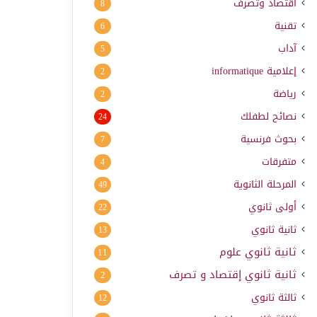
اقتصاد وتصرف
8
تقنية
6
آداب
5
إعلامية
informatique
2
رياضة
2
نصائح لطفلك
24
بحوث فرنسية
7
متفرقات
4
المرحلة الثانوية
49
أولى ثانوي
22
ثانية ثانوي
13
ثانية ثانوي علوم
11
ثانية ثانوي إقتصاد و تصرف
2
ثالثة ثانوي
12