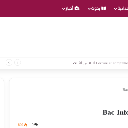
عدادية
بحوث
أخبار
لغة الثلاثي الثالث
ب
Bac
Bac Inf
829
0