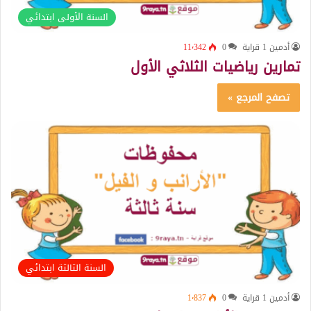
السنة الأولى ابتدائي
أدمين 1 قراية
0
11٬342
تمارين رياضيات الثلاثي الأول
تصفح المرجع »
السنة الثالثة ابتدائي
أدمين 1 قراية
0
1٬837