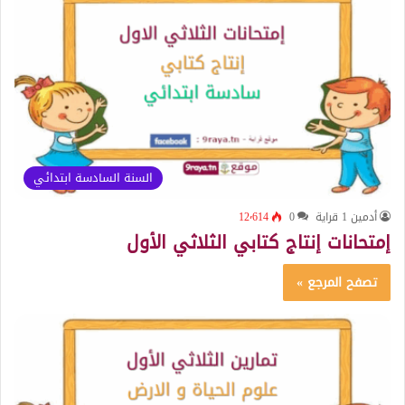
السنة السادسة ابتدائي
أدمين 1 قراية
0
12٬614
إمتحانات إنتاج كتابي الثلاثي الأول
تصفح المرجع »