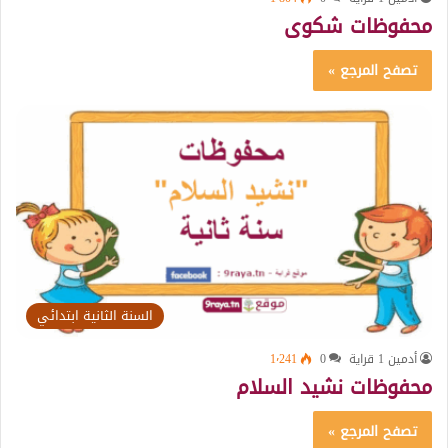
محفوظات شكوى
تصفح المرجع »
السنة الثانية ابتدائي
أدمين 1 قراية
0
1٬241
محفوظات نشيد السلام
تصفح المرجع »