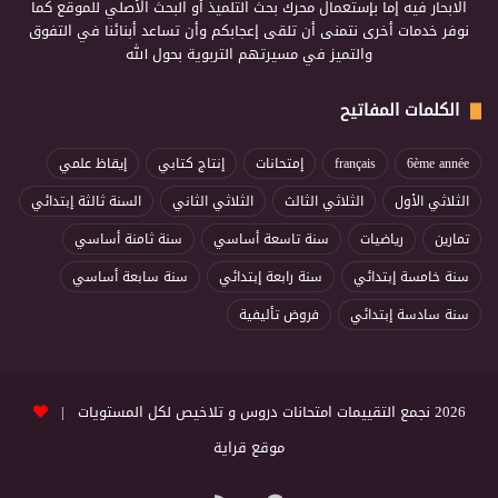
الابحار فيه إما بإستعمال محرك بحث التلميذ أو البحث الأصلي للموقع كما
نوفر خدمات أخرى نتمنى أن تلقى إعجابكم وأن تساعد أبنائنا في التفوق
والتميز في مسيرتهم التربوية بحول الله
الكلمات المفاتيح
6ème année
français
إمتحانات
إنتاج كتابي
إيقاظ علمي
الثلاثي الأول
الثلاثي الثالث
الثلاثي الثاني
السنة ثالثة إبتدائي
تمارين
رياضيات
سنة تاسعة أساسي
سنة ثامنة أساسي
سنة خامسة إبتدائي
سنة رابعة إبتدائي
سنة سابعة أساسي
سنة سادسة إبتدائي
فروض تأليفية
2026 نجمع التقييمات امتحانات دروس و تلاخيص لكل المستويات |
موقع قراية