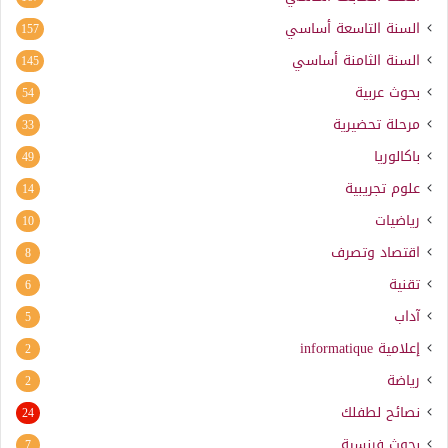
السنة التاسعة أساسي
157
السنة الثامنة أساسي
145
بحوث عربية
54
مرحلة تحضيرية
33
باكالوريا
49
علوم تجريبية
14
رياضيات
10
اقتصاد وتصرف
8
تقنية
6
آداب
5
إعلامية
informatique
2
رياضة
2
نصائح لطفلك
24
بحوث فرنسية
7