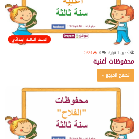
السنة الثالثة ابتدائي
أدمين 1 قراية
0
2٬334
محفوظات أغنية
تصفح المرجع »