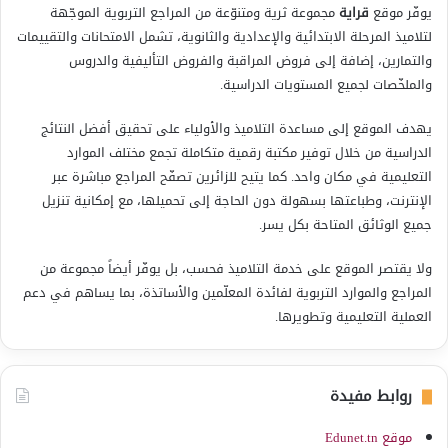
يوفّر موقع
قراية
مجموعة ثرية ومتنوّعة من المراجع التربوية الموجّهة
لتلاميذ المرحلة الابتدائية والإعدادية والثانوية، تشمل الامتحانات والتقييمات
والتمارين، إضافة إلى فروض المراقبة والفروض التأليفية والدروس
والملخّصات لجميع المستويات الدراسية.
يهدف الموقع إلى مساعدة التلاميذ والأولياء على تحقيق أفضل النتائج
الدراسية من خلال توفير مكتبة رقمية متكاملة تجمع مختلف الموارد
التعليمية في مكان واحد. كما يتيح للزائرين تصفّح المراجع مباشرة عبر
الإنترنت، وطباعتها بسهولة دون الحاجة إلى تحميلها، مع إمكانية تنزيل
جميع الوثائق المتاحة بكل يسر.
ولا يقتصر الموقع على خدمة التلاميذ فحسب، بل يوفّر أيضاً مجموعة من
المراجع والموارد التربوية لفائدة المعلّمين والأساتذة، بما يساهم في دعم
العملية التعليمية وتطويرها.
روابط مفيدة
موقع Edunet.tn