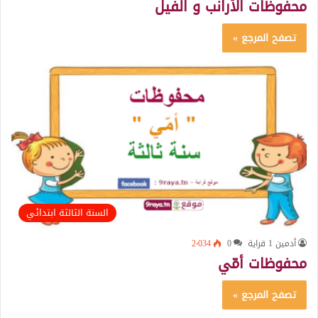
محفوظات الأرانب و الفيل
تصفح المرجع »
السنة الثالثة ابتدائي
أدمين 1 قراية
0
2٬034
محفوظات أمّي
تصفح المرجع »