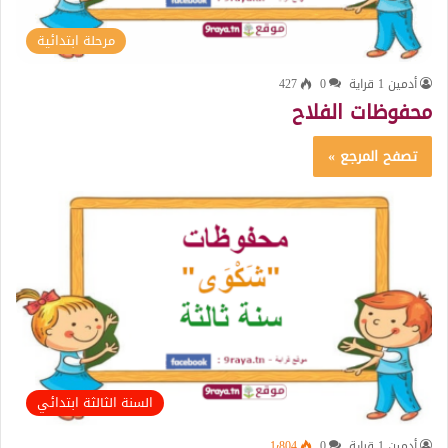
مرحلة ابتدائية
أدمين 1 قراية
0
427
محفوظات الفلاح
تصفح المرجع »
السنة الثالثة ابتدائي
أدمين 1 قراية
0
1٬804