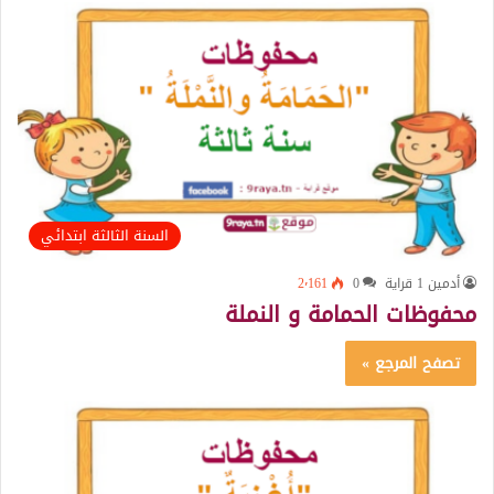
السنة الثالثة ابتدائي
أدمين 1 قراية
0
2٬161
محفوظات الحمامة و النملة
تصفح المرجع »