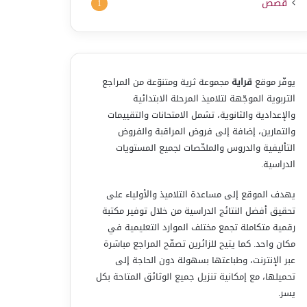
قصص
1
يوفّر موقع
قراية
مجموعة ثرية ومتنوّعة من المراجع
التربوية الموجّهة لتلاميذ المرحلة الابتدائية
والإعدادية والثانوية، تشمل الامتحانات والتقييمات
والتمارين، إضافة إلى فروض المراقبة والفروض
التأليفية والدروس والملخّصات لجميع المستويات
الدراسية.
يهدف الموقع إلى مساعدة التلاميذ والأولياء على
تحقيق أفضل النتائج الدراسية من خلال توفير مكتبة
رقمية متكاملة تجمع مختلف الموارد التعليمية في
مكان واحد. كما يتيح للزائرين تصفّح المراجع مباشرة
عبر الإنترنت، وطباعتها بسهولة دون الحاجة إلى
تحميلها، مع إمكانية تنزيل جميع الوثائق المتاحة بكل
يسر.