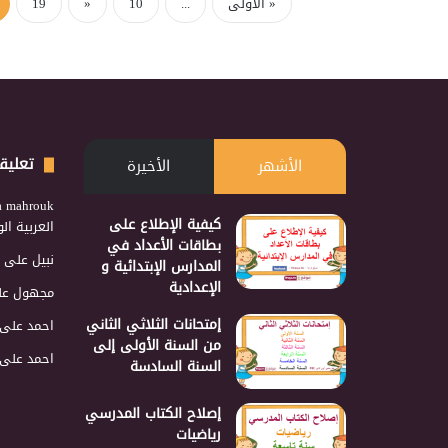
« الأولى
...
10
«
19
تعليق
الأشهر
الأخيرة
a mahrouk
كيفية الإطلاع على
العربية ا
بطاقات الأعداد في
نبيل
على
المدارس الإبتدائية و
الإعدادية
مجهول
عل
إمتحانات الثلاثي الثاني
احمد
على
من السنة الأولى إلى
احمد
على
السنة السادسة
إصلاح الكتاب المدرسي
رياضيات