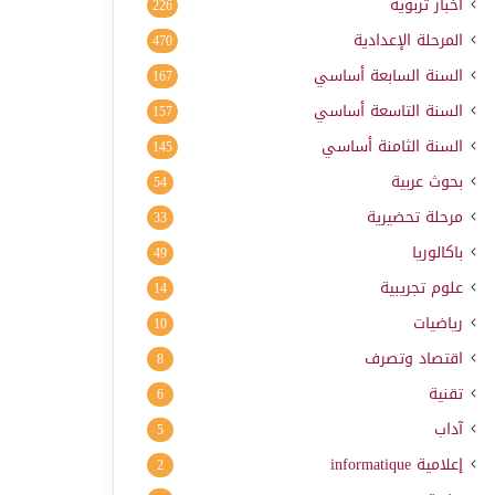
أخبار تربوية
226
المرحلة الإعدادية
470
السنة السابعة أساسي
167
السنة التاسعة أساسي
157
السنة الثامنة أساسي
145
بحوث عربية
54
مرحلة تحضيرية
33
باكالوريا
49
علوم تجريبية
14
رياضيات
10
اقتصاد وتصرف
8
تقنية
6
آداب
5
إعلامية
informatique
2