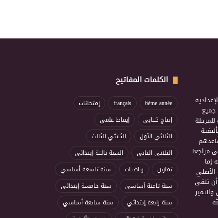
الكلمات المفاتيح
إعدادية
6ème année
français
إمتحانات
ذ جميع
للمرحلة
إنتاج كتابي
إيقاظ علمي
ليفية
الثلاثي الأول
الثلاثي الثالث
ساعدهم
ي مراجعا
الثلاثي الثاني
السنة ثالثة إبتدائي
 إما
تمارين
رياضيات
سنة تاسعة أساسي
 الأصلي
أن تلقى
سنة ثامنة أساسي
سنة خامسة إبتدائي
 والتميز
ه
سنة رابعة إبتدائي
سنة سابعة أساسي