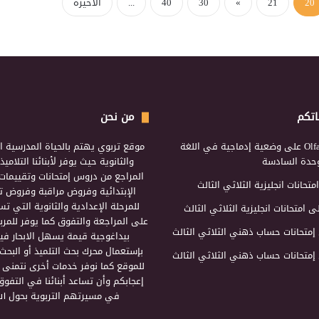
20
21
»
30
40
...
الأخيرة
اتكم
من نحن
Olf
على
وضعية إدماجية في اللغة
موقع تربوي يهتم بالحياة المدرسية ال
لوحدة السادسة
والثانوية حيث يوفر لأبنائنا التلامي
المراجع من دروس إمتحانات وتقييمات 
امتحانات انجليزية الثلاثي الثالث
الإبتدائية وفروض مراقبة وفروض تأ
للمرحلة الإعدادية والثانوية التي ت
ى
امتحانات انجليزية الثلاثي الثالث
على المراجعة والتفوق كما يوفر للمرب
إمتحانات حساب ذهني الثلاثي الثالث
بيداغوجية قيمة يسهل الابحار فيه
بإستعمال محرك بحث التلميذ أو البحث
إمتحانات حساب ذهني الثلاثي الثالث
للموقع كما نوفر خدمات أخرى نتمنى 
إعجابكم وأن تساعد أبنائنا في التفوق
في مسيرتهم التربوية بحول الل