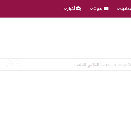
عدادية
بحوث
أخبار
غة الثلاثي الثالث
ب