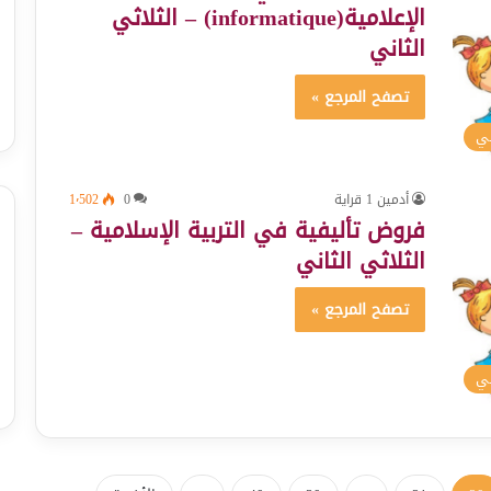
الإعلامية(informatique) – الثلاثي
الثاني
تصفح المرجع »
سي
أدمين 1 قراية
0
1٬502
فروض تأليفية في التربية الإسلامية –
الثلاثي الثاني
تصفح المرجع »
سي