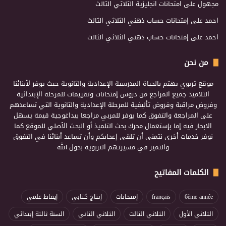
مجهول
على
امتحانات انجليزية الثلاثي الثالث
احمد
على
إمتحانات حساب ذهني الثلاثي الثالث
احمد
على
إمتحانات حساب ذهني الثلاثي الثالث
من نحن
موقع تربوي يهتم بالحياة المدرسية الإعدادية والثانوية حيث يوفر لأبنائنا
التلاميذ جميع المراجع من دروس إمتحانات وتقييمات للمرحلة الإبتدائية
وفروض مراقبة وفروض تأليفية للمرحلة الإعدادية والثانوية التي تساعدهم
على المراجعة والتفوق كما يوفر للمربي مراجعا بيداغوجية قيمة يسهل
الابحار فيه إما بإستعمال محرك بحث التلميذ أو البحث الأصلي للموقع كما
نوفر خدمات أخرى نتمنى أن تلقى إعجابكم وأن تساعد أبنائنا في التفوق
والتميز في مسيرتهم التربوية بحول الله
الكلمات المفاتيح
6ème année
français
إمتحانات
إنتاج كتابي
إيقاظ علمي
الثلاثي الأول
الثلاثي الثالث
الثلاثي الثاني
السنة ثالثة إبتدائي