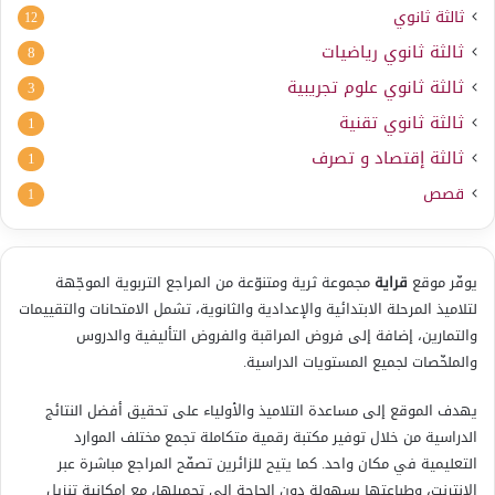
ثالثة ثانوي
12
ثالثة ثانوي رياضيات
8
ثالثة ثانوي علوم تجريبية
3
ثالثة ثانوي تقنية
1
ثالثة إقتصاد و تصرف
1
قصص
1
يوفّر موقع
قراية
مجموعة ثرية ومتنوّعة من المراجع التربوية الموجّهة
لتلاميذ المرحلة الابتدائية والإعدادية والثانوية، تشمل الامتحانات والتقييمات
والتمارين، إضافة إلى فروض المراقبة والفروض التأليفية والدروس
والملخّصات لجميع المستويات الدراسية.
يهدف الموقع إلى مساعدة التلاميذ والأولياء على تحقيق أفضل النتائج
الدراسية من خلال توفير مكتبة رقمية متكاملة تجمع مختلف الموارد
التعليمية في مكان واحد. كما يتيح للزائرين تصفّح المراجع مباشرة عبر
الإنترنت، وطباعتها بسهولة دون الحاجة إلى تحميلها، مع إمكانية تنزيل