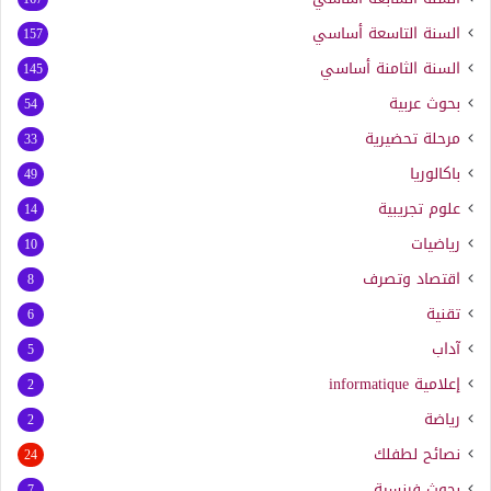
السنة التاسعة أساسي
157
السنة الثامنة أساسي
145
بحوث عربية
54
مرحلة تحضيرية
33
باكالوريا
49
علوم تجريبية
14
رياضيات
10
اقتصاد وتصرف
8
تقنية
6
آداب
5
إعلامية
informatique
2
رياضة
2
نصائح لطفلك
24
بحوث فرنسية
7