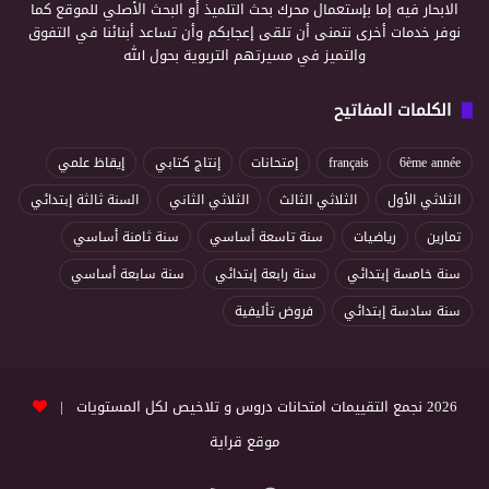
الابحار فيه إما بإستعمال محرك بحث التلميذ أو البحث الأصلي للموقع كما
نوفر خدمات أخرى نتمنى أن تلقى إعجابكم وأن تساعد أبنائنا في التفوق
والتميز في مسيرتهم التربوية بحول الله
الكلمات المفاتيح
6ème année
français
إمتحانات
إنتاج كتابي
إيقاظ علمي
الثلاثي الأول
الثلاثي الثالث
الثلاثي الثاني
السنة ثالثة إبتدائي
تمارين
رياضيات
سنة تاسعة أساسي
سنة ثامنة أساسي
سنة خامسة إبتدائي
سنة رابعة إبتدائي
سنة سابعة أساسي
سنة سادسة إبتدائي
فروض تأليفية
2026 نجمع التقييمات امتحانات دروس و تلاخيص لكل المستويات |
موقع قراية