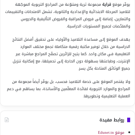
يوفّر موقع
قراية
مجموعة ثرية ومتنوّعة من المراجع التربوية الموجّهة
لتلاميذ المرحلة الابتدائية والإعدادية والثانوية، تشمل الامتحانات والتقييمات
والتمارين، إضافة إلى فروض المراقبة والفروض التأليفية والدروس
والملخّصات لجميع المستويات الدراسية.
يهدف الموقع إلى مساعدة التلاميذ والأولياء على تحقيق أفضل النتائج
الدراسية من خلال توفير مكتبة رقمية متكاملة تجمع مختلف الموارد
التعليمية في مكان واحد. كما يتيح للزائرين تصفّح المراجع مباشرة عبر
الإنترنت، وطباعتها بسهولة دون الحاجة إلى تحميلها، مع إمكانية تنزيل
جميع الوثائق المتاحة بكل يسر.
ولا يقتصر الموقع على خدمة التلاميذ فحسب، بل يوفّر أيضاً مجموعة من
المراجع والموارد التربوية لفائدة المعلّمين والأساتذة، بما يساهم في دعم
العملية التعليمية وتطويرها.
روابط مفيدة
موقع Edunet.tn