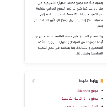
رقمية متكاملة تجمع مختلف الموارد التعليمية في
مكان واحد. كما يتيح للزائرين تصفّح المراجع مباشرة
عبر الإنترنت، وطباعتها بسهولة دون الحاجة إلى
تحميلها، مع إمكانية تنزيل جميع الوثائق المتاحة بكل
يسر.
ولا يقتصر الموقع على خدمة التلاميذ فحسب، بل يوفّر
أيضاً مجموعة من المراجع والموارد التربوية لفائدة
المعلّمين والأساتذة، بما يساهم في دعم العملية
التعليمية وتطويرها.
روابط مفيدة
موقع Edunet.tn
موقع وزارة التربية التونسية
المركز الوطني البيداغوجي