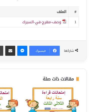
#
الملف
1
وصف-مهرج-في-السيرك
ماسنجر
مشاركة عبر البريد
شاركها
فيسبوك
مقالات ذات صلة