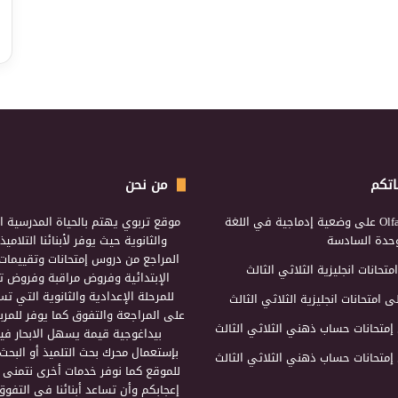
اتكم
من نحن
Olf
على
وضعية إدماجية في اللغة
موقع تربوي يهتم بالحياة المدرسية ال
لوحدة السادسة
والثانوية حيث يوفر لأبنائنا التلامي
المراجع من دروس إمتحانات وتقييمات 
امتحانات انجليزية الثلاثي الثالث
الإبتدائية وفروض مراقبة وفروض تأ
للمرحلة الإعدادية والثانوية التي ت
ى
امتحانات انجليزية الثلاثي الثالث
على المراجعة والتفوق كما يوفر للمرب
إمتحانات حساب ذهني الثلاثي الثالث
بيداغوجية قيمة يسهل الابحار فيه
بإستعمال محرك بحث التلميذ أو البحث
إمتحانات حساب ذهني الثلاثي الثالث
للموقع كما نوفر خدمات أخرى نتمنى 
إعجابكم وأن تساعد أبنائنا في التفوق