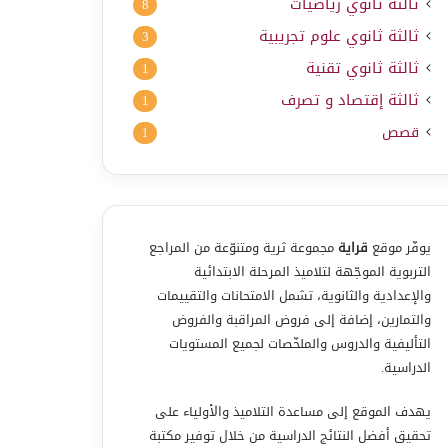
ثالثة ثانوي رياضيات
8
ثالثة ثانوي علوم تجريبية
3
ثالثة ثانوي تقنية
1
ثالثة إقتصاد و تصرف
1
قصص
1
يوفّر موقع
قراية
مجموعة ثرية ومتنوّعة من المراجع
التربوية الموجّهة لتلاميذ المرحلة الابتدائية
والإعدادية والثانوية، تشمل الامتحانات والتقييمات
والتمارين، إضافة إلى فروض المراقبة والفروض
التأليفية والدروس والملخّصات لجميع المستويات
الدراسية.
يهدف الموقع إلى مساعدة التلاميذ والأولياء على
تحقيق أفضل النتائج الدراسية من خلال توفير مكتبة