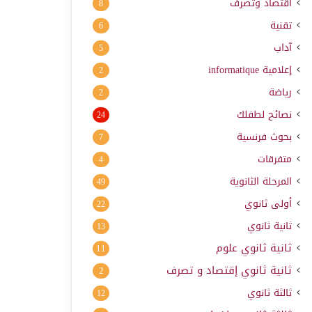
اقتصاد وتصرف
8
تقنية
6
آداب
5
إعلامية
informatique
2
رياضة
2
نصائح لطفلك
24
بحوث فرنسية
7
متفرقات
4
المرحلة الثانوية
49
أولى ثانوي
22
ثانية ثانوي
13
ثانية ثانوي علوم
11
ثانية ثانوي إقتصاد و تصرف
2
ثالثة ثانوي
12