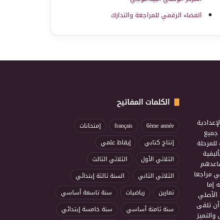
الفضاء الرقمي للمراجعة والتدارك
الكلمات المفاتيح
إعدادية
6ème année
français
إمتحانات
ذ جميع
للمرحلة
إنتاج كتابي
إيقاظ علمي
ليفية
الثلاثي الأول
الثلاثي الثالث
ساعدهم
ي مراجعا
الثلاثي الثاني
السنة ثالثة إبتدائي
 إما
تمارين
رياضيات
سنة تاسعة أساسي
 الأصلي
أن تلقى
سنة ثامنة أساسي
سنة خامسة إبتدائي
 والتميز