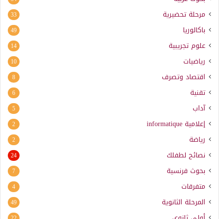
مرحلة تحضيرية
33
باكالوريا
49
علوم تجريبية
14
رياضيات
10
اقتصاد وتصرف
8
تقنية
6
آداب
5
إعلامية
informatique
2
رياضة
2
نصائح لطفلك
24
بحوث فرنسية
7
متفرقات
4
المرحلة الثانوية
49
أولى ثانوي
22