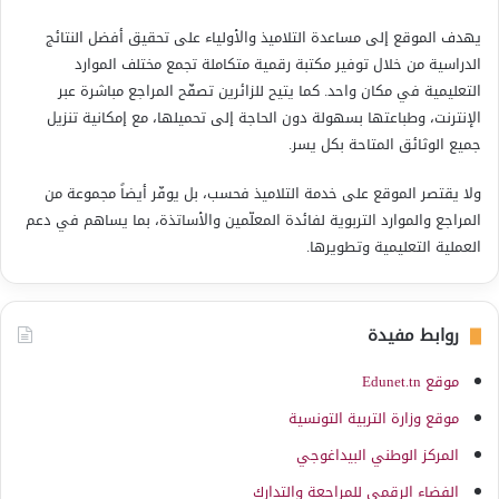
يهدف الموقع إلى مساعدة التلاميذ والأولياء على تحقيق أفضل النتائج
الدراسية من خلال توفير مكتبة رقمية متكاملة تجمع مختلف الموارد
التعليمية في مكان واحد. كما يتيح للزائرين تصفّح المراجع مباشرة عبر
الإنترنت، وطباعتها بسهولة دون الحاجة إلى تحميلها، مع إمكانية تنزيل
جميع الوثائق المتاحة بكل يسر.
ولا يقتصر الموقع على خدمة التلاميذ فحسب، بل يوفّر أيضاً مجموعة من
المراجع والموارد التربوية لفائدة المعلّمين والأساتذة، بما يساهم في دعم
العملية التعليمية وتطويرها.
روابط مفيدة
موقع Edunet.tn
موقع وزارة التربية التونسية
المركز الوطني البيداغوجي
الفضاء الرقمي للمراجعة والتدارك