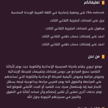
تعليقاتكم
Olfa mahrouk
على
وضعية إدماجية في اللغة العربية الوحدة السادسة
نبيل
على
امتحانات انجليزية الثلاثي الثالث
مجهول
على
امتحانات انجليزية الثلاثي الثالث
احمد
على
إمتحانات حساب ذهني الثلاثي الثالث
احمد
على
إمتحانات حساب ذهني الثلاثي الثالث
من نحن
موقع تربوي يهتم بالحياة المدرسية الإعدادية والثانوية حيث يوفر لأبنائنا
التلاميذ جميع المراجع من دروس إمتحانات وتقييمات للمرحلة الإبتدائية
وفروض مراقبة وفروض تأليفية للمرحلة الإعدادية والثانوية التي تساعدهم
على المراجعة والتفوق كما يوفر للمربي مراجعا بيداغوجية قيمة يسهل
الابحار فيه إما بإستعمال محرك بحث التلميذ أو البحث الأصلي للموقع كما
نوفر خدمات أخرى نتمنى أن تلقى إعجابكم وأن تساعد أبنائنا في التفوق
والتميز في مسيرتهم التربوية بحول الله