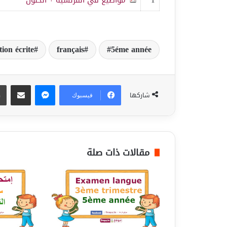
ion écrite
français
5éme année
ماسنجر
مشاركة عبر البريد
شاركها
فيسبوك
مقالات ذات صلة