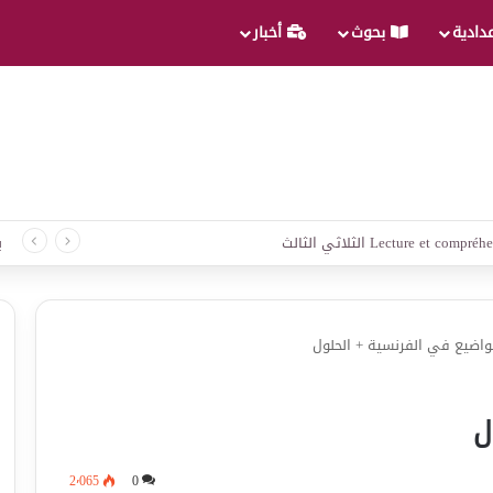
عدادية
بحوث
أخبار
لغة الثلاثي الثالث
ب
واضيع في الفرنسية + الحلول
ل
2٬065
0