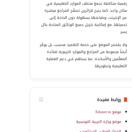
رقمية متكاملة تجمع مختلف الموارد التعليمية في
مكان واحد. كما يتيح للزائرين تصفّح المراجع مباشرة
عبر الإنترنت، وطباعتها بسهولة دون الحاجة إلى
تحميلها، مع إمكانية تنزيل جميع الوثائق المتاحة بكل
يسر.
ولا يقتصر الموقع على خدمة التلاميذ فحسب، بل يوفّر
أيضاً مجموعة من المراجع والموارد التربوية لفائدة
المعلّمين والأساتذة، بما يساهم في دعم العملية
التعليمية وتطويرها.
روابط مفيدة
موقع Edunet.tn
موقع وزارة التربية التونسية
المركز الوطني البيداغوجي