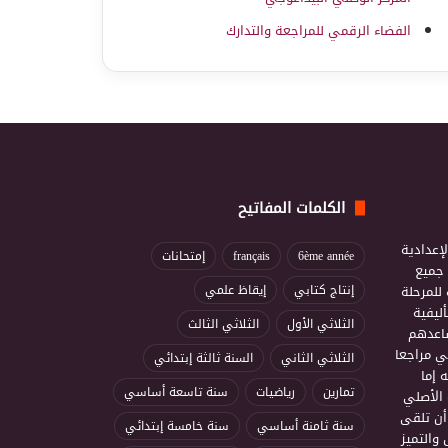
الفضاء الرقمي للمراجعة والتدارك
الكلمات المفاتيح
إعدادية
6ème année
français
إمتحانات
ذ جميع
للمرحلة
إنتاج كتابي
إيقاظ علمي
ليفية
الثلاثي الأول
الثلاثي الثالث
ساعدهم
ي مراجعا
الثلاثي الثاني
السنة ثالثة إبتدائي
 إما
تمارين
رياضيات
سنة تاسعة أساسي
 الأصلي
أن تلقى
سنة ثامنة أساسي
سنة خامسة إبتدائي
 والتميز