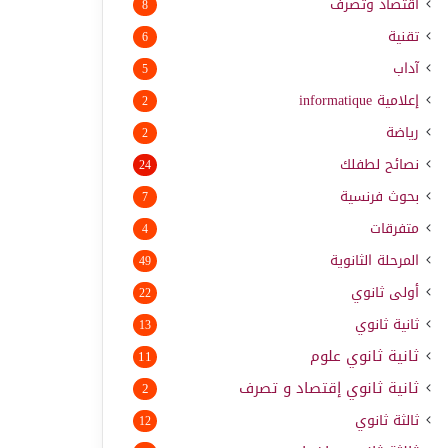
اقتصاد وتصرف
8
تقنية
6
آداب
5
إعلامية
informatique
2
رياضة
2
نصائح لطفلك
24
بحوث فرنسية
7
متفرقات
4
المرحلة الثانوية
49
أولى ثانوي
22
ثانية ثانوي
13
ثانية ثانوي علوم
11
ثانية ثانوي إقتصاد و تصرف
2
ثالثة ثانوي
12