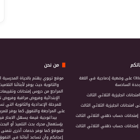
اتكم
من نحن
Olf
على
وضعية إدماجية في اللغة
موقع تربوي يهتم بالحياة المدرسية ال
لوحدة السادسة
والثانوية حيث يوفر لأبنائنا التلامي
المراجع من دروس إمتحانات وتقييمات 
امتحانات انجليزية الثلاثي الثالث
الإبتدائية وفروض مراقبة وفروض تأ
للمرحلة الإعدادية والثانوية التي ت
ى
امتحانات انجليزية الثلاثي الثالث
على المراجعة والتفوق كما يوفر للمرب
إمتحانات حساب ذهني الثلاثي الثالث
بيداغوجية قيمة يسهل الابحار فيه
بإستعمال محرك بحث التلميذ أو البحث
إمتحانات حساب ذهني الثلاثي الثالث
للموقع كما نوفر خدمات أخرى نتمنى 
إعجابكم وأن تساعد أبنائنا في التفوق