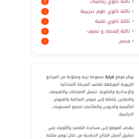
ثالثة ثانوي رياضيات
8
ثالثة ثانوي علوم تجريبية
3
ثالثة ثانوي تقنية
1
ثالثة إقتصاد و تصرف
1
قصص
1
يوفّر موقع
قراية
مجموعة ثرية ومتنوّعة من المراجع
التربوية الموجّهة لتلاميذ المرحلة الابتدائية
والإعدادية والثانوية، تشمل الامتحانات والتقييمات
والتمارين، إضافة إلى فروض المراقبة والفروض
التأليفية والدروس والملخّصات لجميع المستويات
الدراسية.
يهدف الموقع إلى مساعدة التلاميذ والأولياء على
تحقيق أفضل النتائج الدراسية من خلال توفير مكتبة