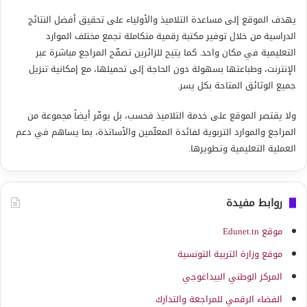
يهدف الموقع إلى مساعدة التلاميذ والأولياء على تحقيق أفضل النتائج
الدراسية من خلال توفير مكتبة رقمية متكاملة تجمع مختلف الموارد
التعليمية في مكان واحد. كما يتيح للزائرين تصفّح المراجع مباشرة عبر
الإنترنت، وطباعتها بسهولة دون الحاجة إلى تحميلها، مع إمكانية تنزيل
جميع الوثائق المتاحة بكل يسر.
ولا يقتصر الموقع على خدمة التلاميذ فحسب، بل يوفّر أيضاً مجموعة من
المراجع والموارد التربوية لفائدة المعلّمين والأساتذة، بما يساهم في دعم
العملية التعليمية وتطويرها.
روابط مفيدة
موقع Edunet.tn
موقع وزارة التربية التونسية
المركز الوطني البيداغوجي
الفضاء الرقمي للمراجعة والتدارك