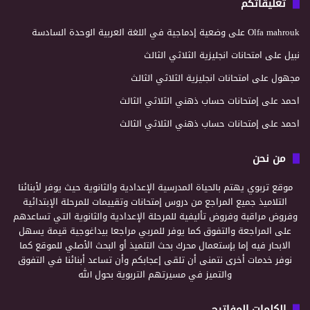
تعليقاتكم
Olfa mahrouk
على
وضعية إدماجية في اللغة العربية الوحدة السادسة
نبيل
على
امتحانات انجليزية الثلاثي الثالث
مجهول
على
امتحانات انجليزية الثلاثي الثالث
احمد
على
إمتحانات حساب ذهني الثلاثي الثالث
احمد
على
إمتحانات حساب ذهني الثلاثي الثالث
من نحن
موقع تربوي يهتم بالحياة المدرسية الإعدادية والثانوية حيث يوفر لأبنائنا
التلاميذ جميع المراجع من دروس إمتحانات وتقييمات للمرحلة الإبتدائية
وفروض مراقبة وفروض تأليفية للمرحلة الإعدادية والثانوية التي تساعدهم
على المراجعة والتفوق كما يوفر للمربي مراجعا بيداغوجية قيمة يسهل
الابحار فيه إما بإستعمال محرك بحث التلميذ أو البحث الأصلي للموقع كما
نوفر خدمات أخرى نتمنى أن تلقى إعجابكم وأن تساعد أبنائنا في التفوق
والتميز في مسيرتهم التربوية بحول الله
الكلمات المفاتيح