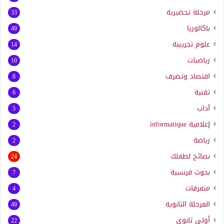
مرحلة تحضيرية
33
باكالوريا
49
علوم تجريبية
14
رياضيات
10
اقتصاد وتصرف
8
تقنية
6
آداب
5
إعلامية
informatique
2
رياضة
2
نصائح لطفلك
24
بحوث فرنسية
7
متفرقات
4
المرحلة الثانوية
49
أولى ثانوي
22