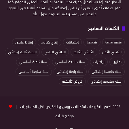
الابحار فيه إما بإستعمال محرك بحث التلميذ أو البحث الأصلي للموقع كما
نوفر خدمات أخرى نتمنى أن تلقى إعجابكم وأن تساعد أبنائنا في التفوق
والتميز في مسيرتهم التربوية بحول الله
الكلمات المفاتيح
6ème année
français
إمتحانات
إنتاج كتابي
إيقاظ علمي
الثلاثي الأول
الثلاثي الثالث
الثلاثي الثاني
السنة ثالثة إبتدائي
تمارين
رياضيات
سنة تاسعة أساسي
سنة ثامنة أساسي
سنة خامسة إبتدائي
سنة رابعة إبتدائي
سنة سابعة أساسي
سنة سادسة إبتدائي
فروض تأليفية
2026 نجمع التقييمات امتحانات دروس و تلاخيص لكل المستويات |
موقع قراية