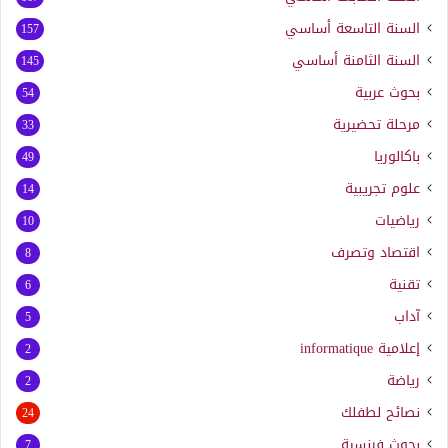
السنة التاسعة أساسي
157
السنة الثامنة أساسي
145
بحوث عربية
54
مرحلة تحضيرية
33
باكالوريا
49
علوم تجريبية
14
رياضيات
10
اقتصاد وتصرف
8
تقنية
6
آداب
5
إعلامية
informatique
2
رياضة
2
نصائح لطفلك
24
بحوث فرنسية
7