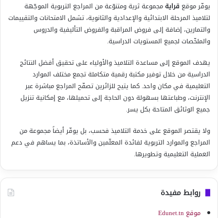
يوفّر موقع
قراية
مجموعة ثرية ومتنوّعة من المراجع التربوية الموجّهة
لتلاميذ المرحلة الابتدائية والإعدادية والثانوية، تشمل الامتحانات والتقييمات
والتمارين، إضافة إلى فروض المراقبة والفروض التأليفية والدروس
والملخّصات لجميع المستويات الدراسية.
يهدف الموقع إلى مساعدة التلاميذ والأولياء على تحقيق أفضل النتائج
الدراسية من خلال توفير مكتبة رقمية متكاملة تجمع مختلف الموارد
التعليمية في مكان واحد. كما يتيح للزائرين تصفّح المراجع مباشرة عبر
الإنترنت، وطباعتها بسهولة دون الحاجة إلى تحميلها، مع إمكانية تنزيل
جميع الوثائق المتاحة بكل يسر.
ولا يقتصر الموقع على خدمة التلاميذ فحسب، بل يوفّر أيضاً مجموعة من
المراجع والموارد التربوية لفائدة المعلّمين والأساتذة، بما يساهم في دعم
العملية التعليمية وتطويرها.
روابط مفيدة
موقع Edunet.tn