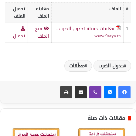
#
الملف
معاينة
تحميل
الملف
الملف
1
معلقات جميلة لجدول الضرب -
فتح
www.9raya.tn
تحميل
الملف
جدول الضرب
معلّقات
ڤايبر
مشاركة عبر البريد
طباعة
مقالات ذات صلة