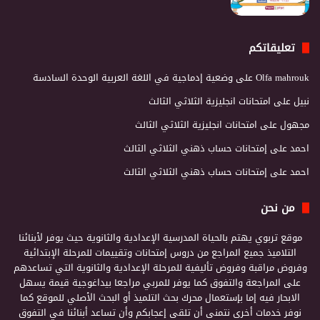
تعليقاتكم
Olfa mahrouk
على
وضعية إدماجية في اللغة العربية الوحدة السادسة
نبيل
على
امتحانات انجليزية الثلاثي الثالث
مجهول
على
امتحانات انجليزية الثلاثي الثالث
احمد
على
إمتحانات حساب ذهني الثلاثي الثالث
احمد
على
إمتحانات حساب ذهني الثلاثي الثالث
من نحن
موقع تربوي يهتم بالحياة المدرسية الإعدادية والثانوية حيث يوفر لأبنائنا
التلاميذ جميع المراجع من دروس إمتحانات وتقييمات للمرحلة الإبتدائية
وفروض مراقبة وفروض تأليفية للمرحلة الإعدادية والثانوية التي تساعدهم
على المراجعة والتفوق كما يوفر للمربي مراجعا بيداغوجية قيمة يسهل
الابحار فيه إما بإستعمال محرك بحث التلميذ أو البحث الأصلي للموقع كما
نوفر خدمات أخرى نتمنى أن تلقى إعجابكم وأن تساعد أبنائنا في التفوق