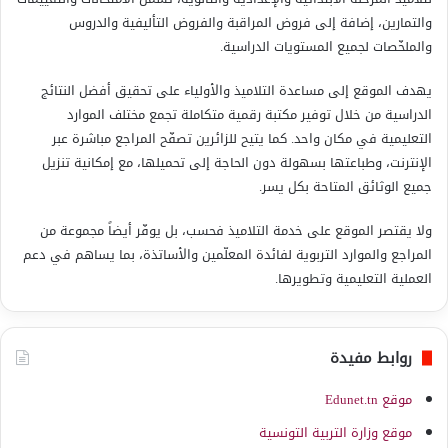
والتمارين، إضافة إلى فروض المراقبة والفروض التأليفية والدروس
والملخّصات لجميع المستويات الدراسية.
يهدف الموقع إلى مساعدة التلاميذ والأولياء على تحقيق أفضل النتائج
الدراسية من خلال توفير مكتبة رقمية متكاملة تجمع مختلف الموارد
التعليمية في مكان واحد. كما يتيح للزائرين تصفّح المراجع مباشرة عبر
الإنترنت، وطباعتها بسهولة دون الحاجة إلى تحميلها، مع إمكانية تنزيل
جميع الوثائق المتاحة بكل يسر.
ولا يقتصر الموقع على خدمة التلاميذ فحسب، بل يوفّر أيضاً مجموعة من
المراجع والموارد التربوية لفائدة المعلّمين والأساتذة، بما يساهم في دعم
العملية التعليمية وتطويرها.
روابط مفيدة
موقع Edunet.tn
موقع وزارة التربية التونسية