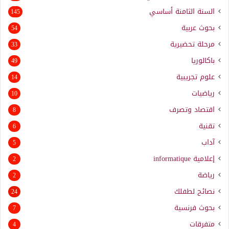
السنة الثامنة أساسي
145
بحوث عربية
54
مرحلة تحضيرية
33
باكالوريا
49
علوم تجريبية
14
رياضيات
10
اقتصاد وتصرف
8
تقنية
6
آداب
5
إعلامية
informatique
2
رياضة
2
نصائح لطفلك
24
بحوث فرنسية
7
متفرقات
4