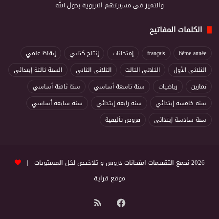
والتميز في مسيرتهم التربوية بحول الله
الكلمات المفاتيح
6ème année
français
إمتحانات
إنتاج كتابي
إيقاظ علمي
الثلاثي الأول
الثلاثي الثالث
الثلاثي الثاني
السنة ثالثة إبتدائي
تمارين
رياضيات
سنة تاسعة أساسي
سنة ثامنة أساسي
سنة خامسة إبتدائي
سنة رابعة إبتدائي
سنة سابعة أساسي
سنة سادسة إبتدائي
فروض تأليفية
2026 نجمع التقييمات امتحانات دروس و تلاخيص لكل المستويات |
موقع قراية
فيسبوك
ملخص