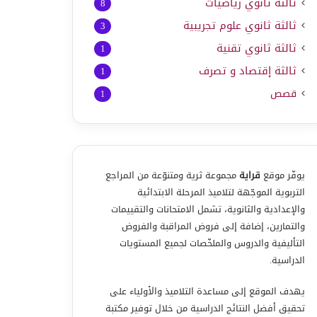
ثالثة ثانوي رياضيات
8
ثالثة ثانوي علوم تجريبية
3
ثالثة ثانوي تقنية
1
ثالثة إقتصاد و تصرف
1
قصص
1
يوفّر موقع
قراية
مجموعة ثرية ومتنوّعة من المراجع
التربوية الموجّهة لتلاميذ المرحلة الابتدائية
والإعدادية والثانوية، تشمل الامتحانات والتقييمات
والتمارين، إضافة إلى فروض المراقبة والفروض
التأليفية والدروس والملخّصات لجميع المستويات
الدراسية.
يهدف الموقع إلى مساعدة التلاميذ والأولياء على
تحقيق أفضل النتائج الدراسية من خلال توفير مكتبة