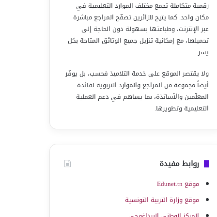
رقمية متكاملة تجمع مختلف الموارد التعليمية في
مكان واحد. كما يتيح للزائرين تصفّح المراجع مباشرة
عبر الإنترنت، وطباعتها بسهولة دون الحاجة إلى
تحميلها، مع إمكانية تنزيل جميع الوثائق المتاحة بكل
يسر.
ولا يقتصر الموقع على خدمة التلاميذ فحسب، بل يوفّر
أيضاً مجموعة من المراجع والموارد التربوية لفائدة
المعلّمين والأساتذة، بما يساهم في دعم العملية
التعليمية وتطويرها.
روابط مفيدة
موقع Edunet.tn
موقع وزارة التربية التونسية
المركز الوطني البيداغوجي