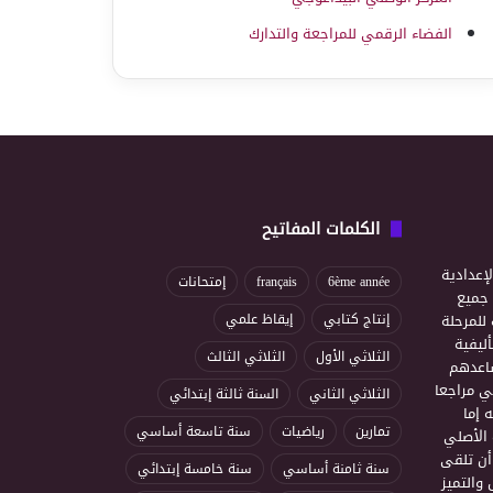
الفضاء الرقمي للمراجعة والتدارك
الكلمات المفاتيح
إعدادية
6ème année
français
إمتحانات
ذ جميع
للمرحلة
إنتاج كتابي
إيقاظ علمي
ليفية
الثلاثي الأول
الثلاثي الثالث
ساعدهم
ي مراجعا
الثلاثي الثاني
السنة ثالثة إبتدائي
 إما
تمارين
رياضيات
سنة تاسعة أساسي
 الأصلي
أن تلقى
سنة ثامنة أساسي
سنة خامسة إبتدائي
 والتميز