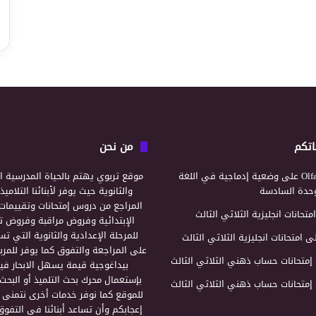
اتكم
من نحن
Olf
على
وضعية إدماجية في اللغة
موقع تربوي يهتم بالحياة المدرسية ال
لوحدة السادسة
والثانوية حيث يوفر لأبنائنا التلامي
المراجع من دروس إمتحانات وتقييمات 
امتحانات انجليزية الثلاثي الثالث
الإبتدائية وفروض مراقبة وفروض تأ
للمرحلة الإعدادية والثانوية التي ت
ى
امتحانات انجليزية الثلاثي الثالث
على المراجعة والتفوق كما يوفر للمرب
إمتحانات حساب ذهني الثلاثي الثالث
بيداغوجية قيمة يسهل الابحار فيه
بإستعمال محرك بحث التلميذ أو البحث
إمتحانات حساب ذهني الثلاثي الثالث
للموقع كما نوفر خدمات أخرى نتمنى 
إعجابكم وأن تساعد أبنائنا في التفوق