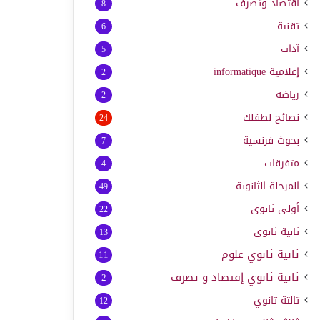
اقتصاد وتصرف
8
تقنية
6
آداب
5
إعلامية
informatique
2
رياضة
2
نصائح لطفلك
24
بحوث فرنسية
7
متفرقات
4
المرحلة الثانوية
49
أولى ثانوي
22
ثانية ثانوي
13
ثانية ثانوي علوم
11
ثانية ثانوي إقتصاد و تصرف
2
ثالثة ثانوي
12