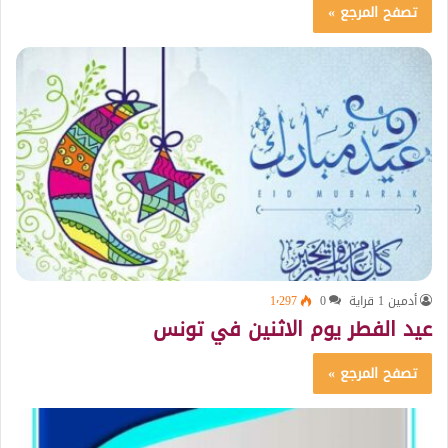
تصفح المرجع »
أدمين 1 قراية
0
1٬297
عيد الفطر يوم الاثنين في تونس
تصفح المرجع »