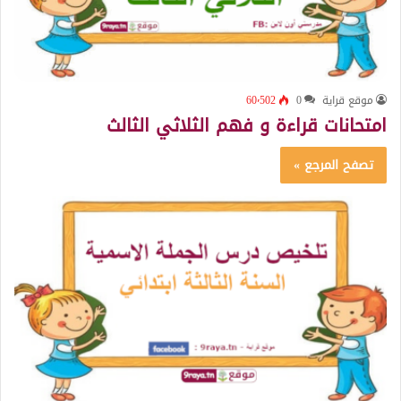
موقع قراية
0
60٬502
امتحانات قراءة و فهم الثلاثي الثالث
تصفح المرجع »