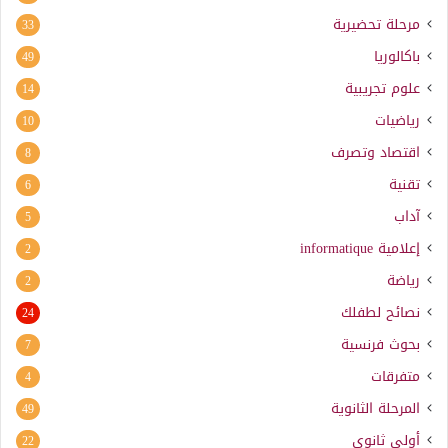
مرحلة تحضيرية
33
باكالوريا
49
علوم تجريبية
14
رياضيات
10
اقتصاد وتصرف
8
تقنية
6
آداب
5
إعلامية
informatique
2
رياضة
2
نصائح لطفلك
24
بحوث فرنسية
7
متفرقات
4
المرحلة الثانوية
49
أولى ثانوي
22