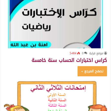
موقع قراية
0
5٬404
كراس اختبارات الحساب سنة خامسة
تصفح المرجع »