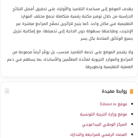
يهدف الموقع إلى مساعدة التلاميذ والأولياء على تحقيق أفضل النتائج
الدراسية من خلال توفير مكتبة رقمية متكاملة تجمع مختلف الموارد
التعليمية في مكان واحد. كما يتيح للزائرين تصفّح المراجع مباشرة عبر
الإنترنت، وطباعتها بسهولة دون الحاجة إلى تحميلها، مع إمكانية تنزيل
جميع الوثائق المتاحة بكل يسر.
ولا يقتصر الموقع على خدمة التلاميذ فحسب، بل يوفّر أيضاً مجموعة من
المراجع والموارد التربوية لفائدة المعلّمين والأساتذة، بما يساهم في دعم
العملية التعليمية وتطويرها.
روابط مفيدة
موقع Edunet.tn
موقع وزارة التربية التونسية
المركز الوطني البيداغوجي
الفضاء الرقمي للمراجعة والتدارك