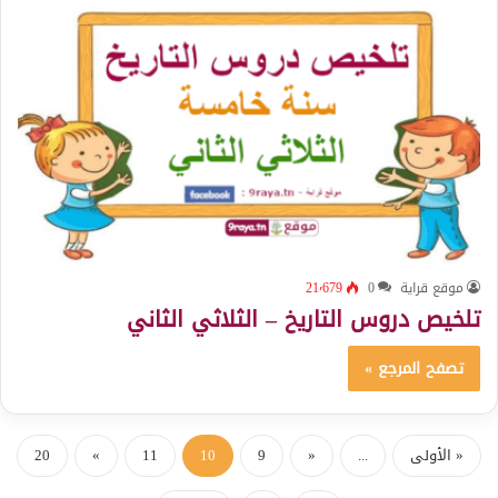
موقع قراية
0
21٬679
تلخيص دروس التاريخ – الثلاثي الثاني
تصفح المرجع »
« الأولى
...
«
9
10
11
»
20