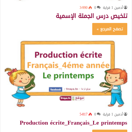
أدمين 1 قراية
0
3٬990
تلخيص درس الجملة الإسمية
تصفح المرجع »
أدمين 1 قراية
0
5٬817
Production écrite_Français_Le printemps