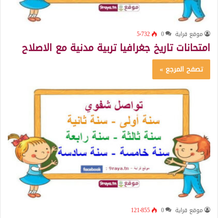
موقع قراية
0
5٬732
امتحانات تاريخ جغرافيا تربية مدنية مع الاصلاح
تصفح المرجع »
موقع قراية
0
121٬855