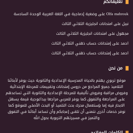
تعليقاتكم
Olfa mahrouk
على
وضعية إدماجية في اللغة العربية الوحدة السادسة
نبيل
على
امتحانات انجليزية الثلاثي الثالث
مجهول
على
امتحانات انجليزية الثلاثي الثالث
احمد
على
إمتحانات حساب ذهني الثلاثي الثالث
احمد
على
إمتحانات حساب ذهني الثلاثي الثالث
من نحن
موقع تربوي يهتم بالحياة المدرسية الإعدادية والثانوية حيث يوفر لأبنائنا
التلاميذ جميع المراجع من دروس إمتحانات وتقييمات للمرحلة الإبتدائية
وفروض مراقبة وفروض تأليفية للمرحلة الإعدادية والثانوية التي تساعدهم
على المراجعة والتفوق كما يوفر للمربي مراجعا بيداغوجية قيمة يسهل
الابحار فيه إما بإستعمال محرك بحث التلميذ أو البحث الأصلي للموقع كما
نوفر خدمات أخرى نتمنى أن تلقى إعجابكم وأن تساعد أبنائنا في التفوق
والتميز في مسيرتهم التربوية بحول الله
الكلمات المفاتيح