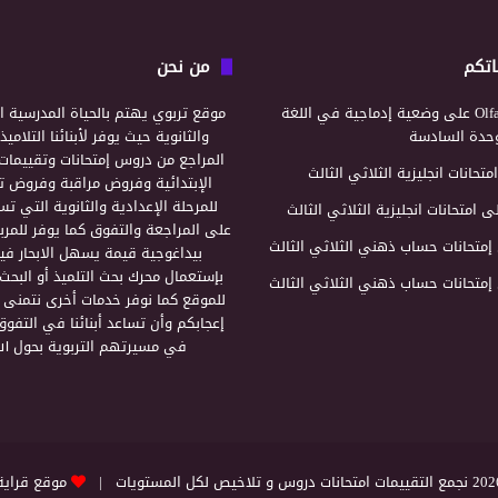
اتكم
من نحن
Olf
على
وضعية إدماجية في اللغة
موقع تربوي يهتم بالحياة المدرسية ال
لوحدة السادسة
والثانوية حيث يوفر لأبنائنا التلامي
المراجع من دروس إمتحانات وتقييمات 
امتحانات انجليزية الثلاثي الثالث
الإبتدائية وفروض مراقبة وفروض تأ
للمرحلة الإعدادية والثانوية التي ت
ى
امتحانات انجليزية الثلاثي الثالث
على المراجعة والتفوق كما يوفر للمرب
إمتحانات حساب ذهني الثلاثي الثالث
بيداغوجية قيمة يسهل الابحار فيه
بإستعمال محرك بحث التلميذ أو البحث
إمتحانات حساب ذهني الثلاثي الثالث
للموقع كما نوفر خدمات أخرى نتمنى 
إعجابكم وأن تساعد أبنائنا في التفوق
في مسيرتهم التربوية بحول الل
التقييمات امتحانات دروس و تلاخيص لكل المستويات |
موقع قراية