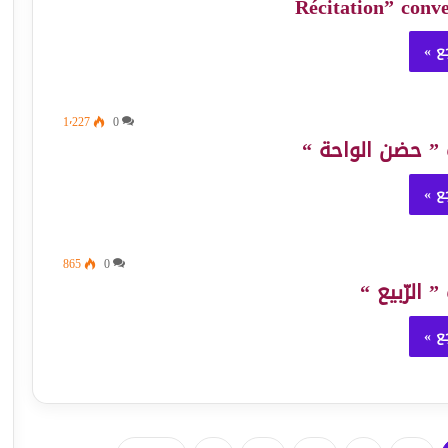
ع »
1٬227
0
” حضن الواحة “
ع »
865
0
الرّبيع “
ع »