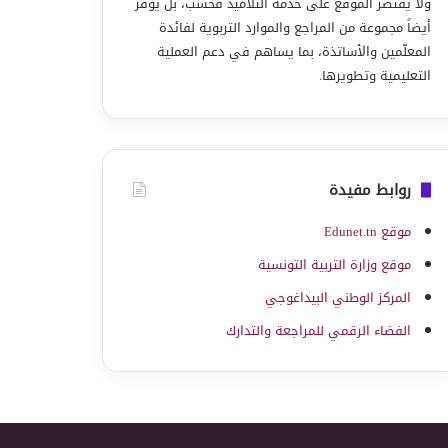
ولا يقتصر الموقع على خدمة التلاميذ فحسب، بل يوفّر
أيضاً مجموعة من المراجع والموارد التربوية لفائدة
المعلّمين والأساتذة، بما يساهم في دعم العملية
التعليمية وتطويرها.
روابط مفيدة
موقع Edunet.tn
موقع وزارة التربية التونسية
المركز الوطني البيداغوجي
الفضاء الرقمي للمراجعة والتدارك