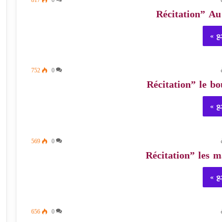
ع »
752
0
ع »
569
0
ع »
656
0