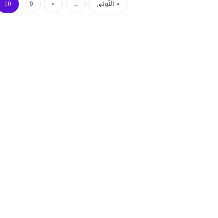
« الأولى
...
«
9
10