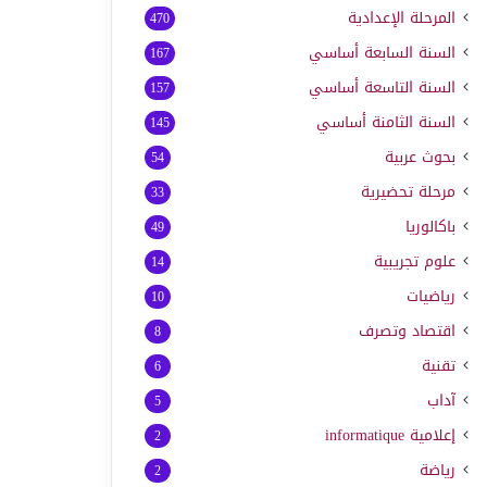
المرحلة الإعدادية
470
السنة السابعة أساسي
167
السنة التاسعة أساسي
157
السنة الثامنة أساسي
145
بحوث عربية
54
مرحلة تحضيرية
33
باكالوريا
49
علوم تجريبية
14
رياضيات
10
اقتصاد وتصرف
8
تقنية
6
آداب
5
إعلامية
informatique
2
رياضة
2