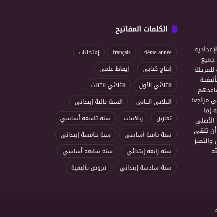
الكلمات المفاتيح
إعدادية
6ème année
français
إمتحانات
ذ جميع
للمرحلة
إنتاج كتابي
إيقاظ علمي
ليفية
الثلاثي الأول
الثلاثي الثالث
ساعدهم
ي مراجعا
الثلاثي الثاني
السنة ثالثة إبتدائي
 إما
تمارين
رياضيات
سنة تاسعة أساسي
 الأصلي
أن تلقى
سنة ثامنة أساسي
سنة خامسة إبتدائي
 والتميز
ه
سنة رابعة إبتدائي
سنة سابعة أساسي
سنة سادسة إبتدائي
فروض تأليفية