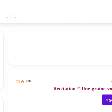
د لغة الثلاثي الثالث
ب
532
0
ع »