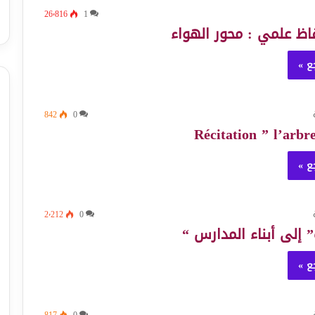
26٬816
1
قاظ علمي : محور الهواء
ع »
842
0
ع »
2٬212
0
إلى أبناء المدارس “
ع »
817
0