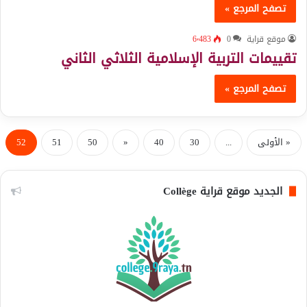
تصفح المرجع »
موقع قراية
0
6٬483
تقييمات التربية الإسلامية الثلاثي الثاني
تصفح المرجع »
« الأولى
...
30
40
«
50
51
52
الجديد موقع قراية Collège