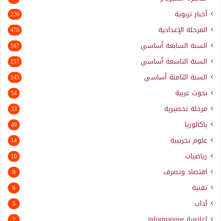
أخبار تربوية
226
المرحلة الإعدادية
470
السنة السابعة أساسي
167
السنة التاسعة أساسي
157
السنة الثامنة أساسي
145
بحوث عربية
54
مرحلة تحضيرية
33
باكالوريا
49
علوم تجريبية
14
رياضيات
10
اقتصاد وتصرف
8
تقنية
6
آداب
5
إعلامية
informatique
2