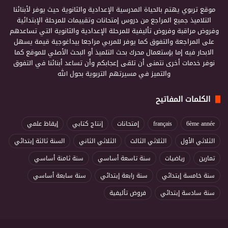
موقع تربوي يهتم بالحياة المدرسية الإعدادية والثانوية حيث يوفر لأبنائنا
التلاميذ جميع المراجع من دروس إمتحانات وتقييمات للمرحلة الإبتدائية
وفروض مراقبة وفروض تأليفية للمرحلة الإعدادية والثانوية التي تساعدهم
على المراجعة والتفوق كما يوفر للمربي مراجعا بيداغوجية قيمة يسهل
الابحار فيه إما بإستعمال محرك بحث التلميذ أو البحث الأصلي للموقع كما
نوفر خدمات أخرى نتمنى أن تلقى إعجابكم وأن تساعد أبنائنا في التفوق
والتميز في مسيرتهم التربوية بحول الله
الكلمات المفاتيح
6ème année
français
إمتحانات
إنتاج كتابي
إيقاظ علمي
الثلاثي الأول
الثلاثي الثالث
الثلاثي الثاني
السنة ثالثة إبتدائي
تمارين
رياضيات
سنة تاسعة أساسي
سنة ثامنة أساسي
سنة خامسة إبتدائي
سنة رابعة إبتدائي
سنة سابعة أساسي
سنة سادسة إبتدائي
فروض تأليفية