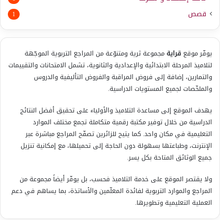
قصص
1
يوفّر موقع
قراية
مجموعة ثرية ومتنوّعة من المراجع التربوية الموجّهة
لتلاميذ المرحلة الابتدائية والإعدادية والثانوية، تشمل الامتحانات والتقييمات
والتمارين، إضافة إلى فروض المراقبة والفروض التأليفية والدروس
والملخّصات لجميع المستويات الدراسية.
يهدف الموقع إلى مساعدة التلاميذ والأولياء على تحقيق أفضل النتائج
الدراسية من خلال توفير مكتبة رقمية متكاملة تجمع مختلف الموارد
التعليمية في مكان واحد. كما يتيح للزائرين تصفّح المراجع مباشرة عبر
الإنترنت، وطباعتها بسهولة دون الحاجة إلى تحميلها، مع إمكانية تنزيل
جميع الوثائق المتاحة بكل يسر.
ولا يقتصر الموقع على خدمة التلاميذ فحسب، بل يوفّر أيضاً مجموعة من
المراجع والموارد التربوية لفائدة المعلّمين والأساتذة، بما يساهم في دعم
العملية التعليمية وتطويرها.