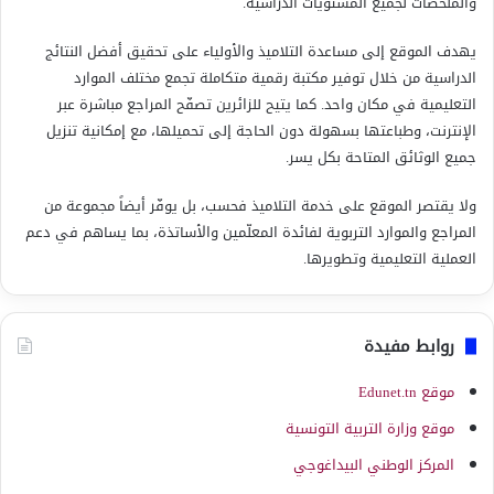
والملخّصات لجميع المستويات الدراسية.
يهدف الموقع إلى مساعدة التلاميذ والأولياء على تحقيق أفضل النتائج
الدراسية من خلال توفير مكتبة رقمية متكاملة تجمع مختلف الموارد
التعليمية في مكان واحد. كما يتيح للزائرين تصفّح المراجع مباشرة عبر
الإنترنت، وطباعتها بسهولة دون الحاجة إلى تحميلها، مع إمكانية تنزيل
جميع الوثائق المتاحة بكل يسر.
ولا يقتصر الموقع على خدمة التلاميذ فحسب، بل يوفّر أيضاً مجموعة من
المراجع والموارد التربوية لفائدة المعلّمين والأساتذة، بما يساهم في دعم
العملية التعليمية وتطويرها.
روابط مفيدة
موقع Edunet.tn
موقع وزارة التربية التونسية
المركز الوطني البيداغوجي