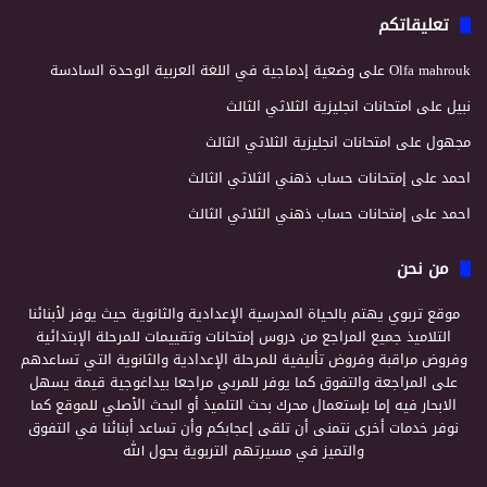
تعليقاتكم
Olfa mahrouk
على
وضعية إدماجية في اللغة العربية الوحدة السادسة
نبيل
على
امتحانات انجليزية الثلاثي الثالث
مجهول
على
امتحانات انجليزية الثلاثي الثالث
احمد
على
إمتحانات حساب ذهني الثلاثي الثالث
احمد
على
إمتحانات حساب ذهني الثلاثي الثالث
من نحن
موقع تربوي يهتم بالحياة المدرسية الإعدادية والثانوية حيث يوفر لأبنائنا
التلاميذ جميع المراجع من دروس إمتحانات وتقييمات للمرحلة الإبتدائية
وفروض مراقبة وفروض تأليفية للمرحلة الإعدادية والثانوية التي تساعدهم
على المراجعة والتفوق كما يوفر للمربي مراجعا بيداغوجية قيمة يسهل
الابحار فيه إما بإستعمال محرك بحث التلميذ أو البحث الأصلي للموقع كما
نوفر خدمات أخرى نتمنى أن تلقى إعجابكم وأن تساعد أبنائنا في التفوق
والتميز في مسيرتهم التربوية بحول الله