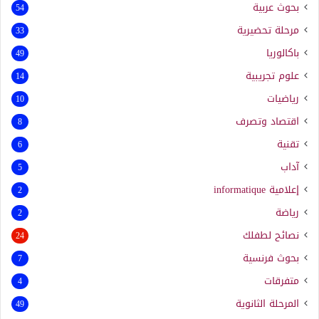
بحوث عربية
54
مرحلة تحضيرية
33
باكالوريا
49
علوم تجريبية
14
رياضيات
10
اقتصاد وتصرف
8
تقنية
6
آداب
5
إعلامية
informatique
2
رياضة
2
نصائح لطفلك
24
بحوث فرنسية
7
متفرقات
4
المرحلة الثانوية
49