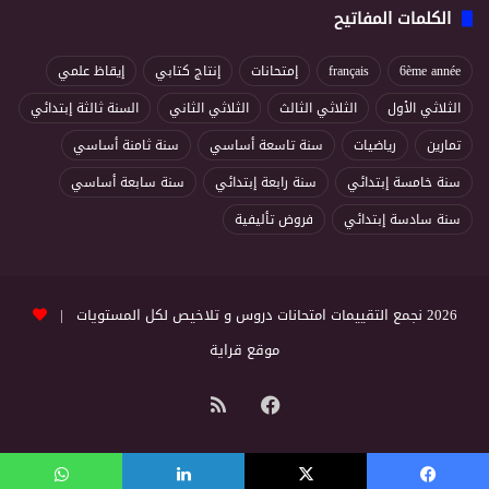
الكلمات المفاتيح
6ème année
français
إمتحانات
إنتاج كتابي
إيقاظ علمي
الثلاثي الأول
الثلاثي الثالث
الثلاثي الثاني
السنة ثالثة إبتدائي
تمارين
رياضيات
سنة تاسعة أساسي
سنة ثامنة أساسي
سنة خامسة إبتدائي
سنة رابعة إبتدائي
سنة سابعة أساسي
سنة سادسة إبتدائي
فروض تأليفية
2026 نجمع التقييمات امتحانات دروس و تلاخيص لكل المستويات |
موقع قراية
فيسبوك
ملخص
الموقع