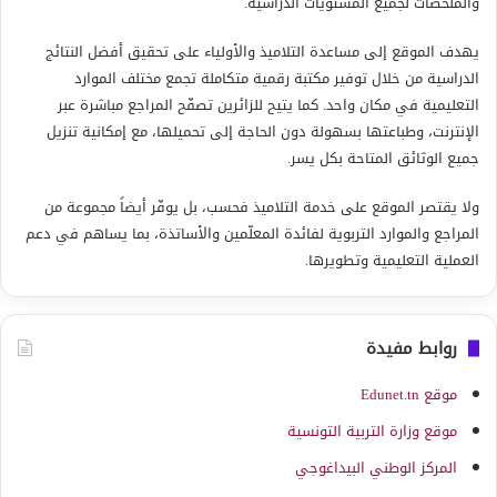
والملخّصات لجميع المستويات الدراسية.
يهدف الموقع إلى مساعدة التلاميذ والأولياء على تحقيق أفضل النتائج
الدراسية من خلال توفير مكتبة رقمية متكاملة تجمع مختلف الموارد
التعليمية في مكان واحد. كما يتيح للزائرين تصفّح المراجع مباشرة عبر
الإنترنت، وطباعتها بسهولة دون الحاجة إلى تحميلها، مع إمكانية تنزيل
جميع الوثائق المتاحة بكل يسر.
ولا يقتصر الموقع على خدمة التلاميذ فحسب، بل يوفّر أيضاً مجموعة من
المراجع والموارد التربوية لفائدة المعلّمين والأساتذة، بما يساهم في دعم
العملية التعليمية وتطويرها.
روابط مفيدة
موقع Edunet.tn
موقع وزارة التربية التونسية
المركز الوطني البيداغوجي