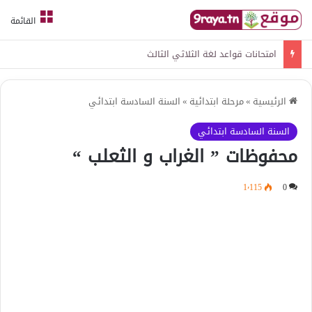
القائمة
امتحانات قواعد لغة الثلاثي الثالث
الرئيسية
»
مرحلة ابتدائية
»
السنة السادسة ابتدائي
السنة السادسة ابتدائي
محفوظات ” الغراب و الثعلب “
1٬115
0