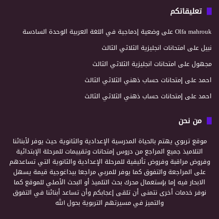
تعليقاتكم
Olfa mahrouk
على
وضعية إدماجية في اللغة العربية الوحدة السادسة
نبيل
على
امتحانات انجليزية الثلاثي الثالث
مجهول
على
امتحانات انجليزية الثلاثي الثالث
احمد
على
إمتحانات حساب ذهني الثلاثي الثالث
احمد
على
إمتحانات حساب ذهني الثلاثي الثالث
من نحن
موقع تربوي يهتم بالحياة المدرسية الإعدادية والثانوية حيث يوفر لأبنائنا
التلاميذ جميع المراجع من دروس إمتحانات وتقييمات للمرحلة الإبتدائية
وفروض مراقبة وفروض تأليفية للمرحلة الإعدادية والثانوية التي تساعدهم
على المراجعة والتفوق كما يوفر للمربي مراجعا بيداغوجية قيمة يسهل
الابحار فيه إما بإستعمال محرك بحث التلميذ أو البحث الأصلي للموقع كما
نوفر خدمات أخرى نتمنى أن تلقى إعجابكم وأن تساعد أبنائنا في التفوق
والتميز في مسيرتهم التربوية بحول الله