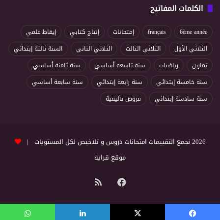
الكلمات المفاتيح
6ème année
français
إمتحانات
إنتاج كتابي
إيقاظ علمي
الثلاثي الأول
الثلاثي الثالث
الثلاثي الثاني
السنة ثالثة إبتدائي
تمارين
رياضيات
سنة تاسعة أساسي
سنة ثامنة أساسي
سنة خامسة إبتدائي
سنة رابعة إبتدائي
سنة سابعة أساسي
سنة سادسة إبتدائي
فروض تأليفية
2026 نجمع التقييمات امتحانات دروس و تلاخيص لكل المستويات |
موقع قراية
فيسبوك
ملخص
الموقع