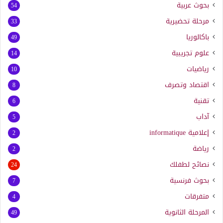
بحوث عربية
54
مرحلة تحضيرية
33
باكالوريا
49
علوم تجريبية
14
رياضيات
10
اقتصاد وتصرف
8
تقنية
6
آداب
5
إعلامية
informatique
2
رياضة
2
نصائح لطفلك
24
بحوث فرنسية
7
متفرقات
4
المرحلة الثانوية
49