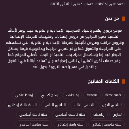
احمد
على
إمتحانات حساب ذهني الثلاثي الثالث
من نحن
موقع تربوي يهتم بالحياة المدرسية الإعدادية والثانوية حيث يوفر لأبنائنا
التلاميذ جميع المراجع من دروس إمتحانات وتقييمات للمرحلة الإبتدائية
وفروض مراقبة وفروض تأليفية للمرحلة الإعدادية والثانوية التي تساعدهم
على المراجعة والتفوق كما يوفر للمربي مراجعا بيداغوجية قيمة يسهل
الابحار فيه إما بإستعمال محرك بحث التلميذ أو البحث الأصلي للموقع كما
نوفر خدمات أخرى نتمنى أن تلقى إعجابكم وأن تساعد أبنائنا في التفوق
والتميز في مسيرتهم التربوية بحول الله
الكلمات المفاتيح
6ème année
français
إمتحانات
إنتاج كتابي
إيقاظ علمي
الثلاثي الأول
الثلاثي الثالث
الثلاثي الثاني
السنة ثالثة إبتدائي
تمارين
رياضيات
سنة تاسعة أساسي
سنة ثامنة أساسي
سنة خامسة إبتدائي
سنة رابعة إبتدائي
سنة سابعة أساسي