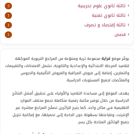
ثالثة ثانوي علوم تجريبية
3
ثالثة ثانوي تقنية
1
ثالثة إقتصاد و تصرف
1
قصص
1
يوفّر موقع
قراية
مجموعة ثرية ومتنوّعة من المراجع التربوية الموجّهة
لتلاميذ المرحلة الابتدائية والإعدادية والثانوية، تشمل الامتحانات والتقييمات
والتمارين، إضافة إلى فروض المراقبة والفروض التأليفية والدروس
والملخّصات لجميع المستويات الدراسية.
يهدف الموقع إلى مساعدة التلاميذ والأولياء على تحقيق أفضل النتائج
الدراسية من خلال توفير مكتبة رقمية متكاملة تجمع مختلف الموارد
التعليمية في مكان واحد. كما يتيح للزائرين تصفّح المراجع مباشرة عبر
الإنترنت، وطباعتها بسهولة دون الحاجة إلى تحميلها، مع إمكانية تنزيل
جميع الوثائق المتاحة بكل يسر.