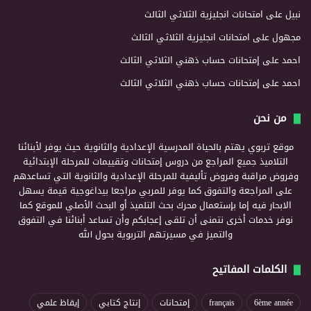
نبيل
على
امتحانات انجليزية الثلاثي الثالث
مجهول
على
امتحانات انجليزية الثلاثي الثالث
احمد
على
إمتحانات حساب ذهني الثلاثي الثالث
احمد
على
إمتحانات حساب ذهني الثلاثي الثالث
من نحن
موقع تربوي يهتم بالحياة المدرسية الإعدادية والثانوية حيث يوفر لأبنائنا
التلاميذ جميع المراجع من دروس إمتحانات وتقييمات للمرحلة الإبتدائية
وفروض مراقبة وفروض تأليفية للمرحلة الإعدادية والثانوية التي تساعدهم
على المراجعة والتفوق كما يوفر للمربي مراجعا بيداغوجية قيمة يسهل
الابحار فيه إما بإستعمال محرك بحث التلميذ أو البحث الأصلي للموقع كما
نوفر خدمات أخرى نتمنى أن تلقى إعجابكم وأن تساعد أبنائنا في التفوق
والتميز في مسيرتهم التربوية بحول الله
الكلمات المفاتيح
6ème année
français
إمتحانات
إنتاج كتابي
إيقاظ علمي