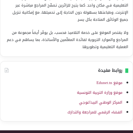
التعليمية في مكان واحد. كما يتيح للزائرين تصفّح المراجع مباشرة عبر
الإنترنت، وطباعتها بسهولة دون الحاجة إلى تحميلها، مع إمكانية تنزيل
جميع الوثائق المتاحة بكل يسر.
ولا يقتصر الموقع على خدمة التلاميذ فحسب، بل يوفّر أيضاً مجموعة من
المراجع والموارد التربوية لفائدة المعلّمين والأساتذة، بما يساهم في دعم
العملية التعليمية وتطويرها.
روابط مفيدة
موقع Edunet.tn
موقع وزارة التربية التونسية
المركز الوطني البيداغوجي
الفضاء الرقمي للمراجعة والتدارك