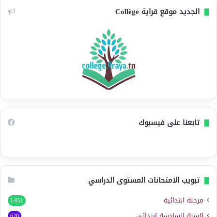
الجديد موقع قراية Collège
تابعنا على فيسبوك
تبويب الامتحانات المستوى الدراسي
مرحلة ابتدائية
1٬951
السنة السادسة ابتدائي
620