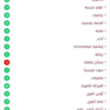
علوم تجريبية
14
رياضيات
10
اقتصاد وتصرف
8
تقنية
6
آداب
5
إعلامية
informatique
2
رياضة
2
نصائح لطفلك
24
بحوث فرنسية
7
متفرقات
4
المرحلة الثانوية
49
أولى ثانوي
22
ثانية ثانوي
13
ثانية ثانوي علوم
11