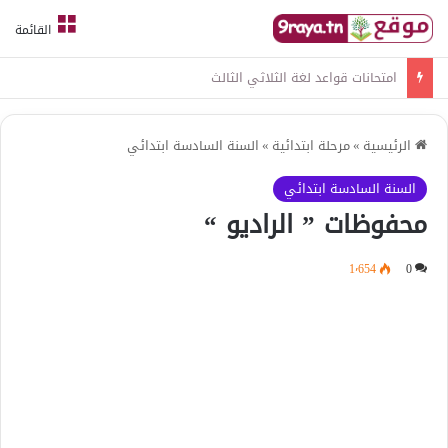
القائمة
امتحانات قواعد لغة الثلاثي الثالث
الرئيسية
»
مرحلة ابتدائية
»
السنة السادسة ابتدائي
السنة السادسة ابتدائي
محفوظات ” الراديو “
1٬654
0