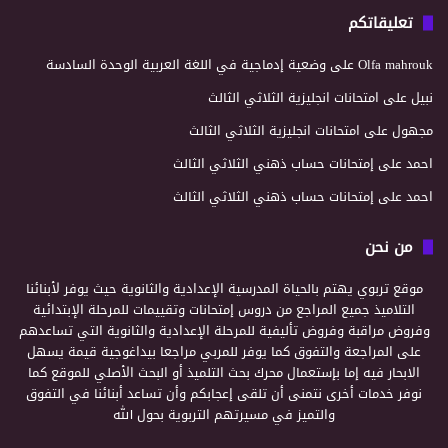
تعليقاتكم
Olfa mahrouk
على
وضعية إدماجية في اللغة العربية الوحدة السادسة
نبيل
على
امتحانات انجليزية الثلاثي الثالث
مجهول
على
امتحانات انجليزية الثلاثي الثالث
احمد
على
إمتحانات حساب ذهني الثلاثي الثالث
احمد
على
إمتحانات حساب ذهني الثلاثي الثالث
من نحن
موقع تربوي يهتم بالحياة المدرسية الإعدادية والثانوية حيث يوفر لأبنائنا
التلاميذ جميع المراجع من دروس إمتحانات وتقييمات للمرحلة الإبتدائية
وفروض مراقبة وفروض تأليفية للمرحلة الإعدادية والثانوية التي تساعدهم
على المراجعة والتفوق كما يوفر للمربي مراجعا بيداغوجية قيمة يسهل
الابحار فيه إما بإستعمال محرك بحث التلميذ أو البحث الأصلي للموقع كما
نوفر خدمات أخرى نتمنى أن تلقى إعجابكم وأن تساعد أبنائنا في التفوق
والتميز في مسيرتهم التربوية بحول الله