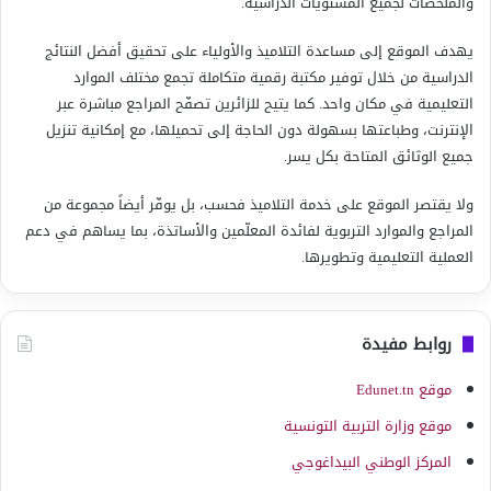
والملخّصات لجميع المستويات الدراسية.
يهدف الموقع إلى مساعدة التلاميذ والأولياء على تحقيق أفضل النتائج
الدراسية من خلال توفير مكتبة رقمية متكاملة تجمع مختلف الموارد
التعليمية في مكان واحد. كما يتيح للزائرين تصفّح المراجع مباشرة عبر
الإنترنت، وطباعتها بسهولة دون الحاجة إلى تحميلها، مع إمكانية تنزيل
جميع الوثائق المتاحة بكل يسر.
ولا يقتصر الموقع على خدمة التلاميذ فحسب، بل يوفّر أيضاً مجموعة من
المراجع والموارد التربوية لفائدة المعلّمين والأساتذة، بما يساهم في دعم
العملية التعليمية وتطويرها.
روابط مفيدة
موقع Edunet.tn
موقع وزارة التربية التونسية
المركز الوطني البيداغوجي