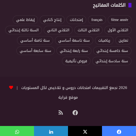
الكلمات المفاتيح
6ème année
français
إمتحانات
إنتاج كتابي
إيقاظ علمي
الثلاثي الأول
الثلاثي الثالث
الثلاثي الثاني
السنة ثالثة إبتدائي
تمارين
رياضيات
سنة تاسعة أساسي
سنة ثامنة أساسي
سنة خامسة إبتدائي
سنة رابعة إبتدائي
سنة سابعة أساسي
سنة سادسة إبتدائي
فروض تأليفية
2026 نجمع التقييمات امتحانات دروس و تلاخيص لكل المستويات |
موقع قراية
فيسبوك
ملخص
الموقع