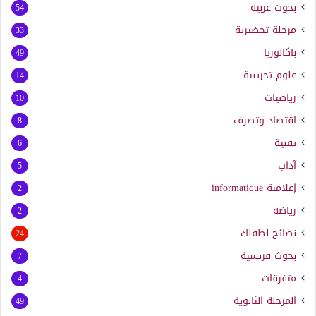
بحوث عربية
54
مرحلة تحضيرية
33
باكالوريا
49
علوم تجريبية
14
رياضيات
10
اقتصاد وتصرف
8
تقنية
6
آداب
5
إعلامية
informatique
2
رياضة
2
نصائح لطفلك
24
بحوث فرنسية
7
متفرقات
4
المرحلة الثانوية
49