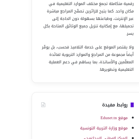
رقمية متكاملة تجمع مختلف الموارد التعليمية في
مكان واحد. كما يتيح للزائرين تصفّح المراجع مباشرة
عبر الإنترنت، وطباعتها بسهولة دون الحاجة إلى
تحميلها، مع إمكانية تنزيل جميع الوثائق المتاحة بكل
يسر.
ولا يقتصر الموقع على خدمة التلاميذ فحسب، بل يوفّر
أيضاً مجموعة من المراجع والموارد التربوية لفائدة
المعلّمين والأساتذة، بما يساهم في دعم العملية
التعليمية وتطويرها.
روابط مفيدة
موقع Edunet.tn
موقع وزارة التربية التونسية
المركز الوطني البيداغوجي