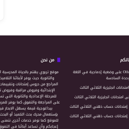
اتكم
من نحن
Olf
على
وضعية إدماجية في اللغة
موقع تربوي يهتم بالحياة المدرسية ال
لوحدة السادسة
والثانوية حيث يوفر لأبنائنا التلامي
المراجع من دروس إمتحانات وتقييمات 
امتحانات انجليزية الثلاثي الثالث
الإبتدائية وفروض مراقبة وفروض تأ
للمرحلة الإعدادية والثانوية التي ت
ى
امتحانات انجليزية الثلاثي الثالث
على المراجعة والتفوق كما يوفر للمرب
إمتحانات حساب ذهني الثلاثي الثالث
بيداغوجية قيمة يسهل الابحار فيه
بإستعمال محرك بحث التلميذ أو البحث
إمتحانات حساب ذهني الثلاثي الثالث
للموقع كما نوفر خدمات أخرى نتمنى 
إعجابكم وأن تساعد أبنائنا في التفوق