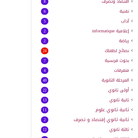
اقتصاد وتصرف
8
تقنية
6
آداب
5
إعلامية
informatique
2
رياضة
2
نصائح لطفلك
24
بحوث فرنسية
7
متفرقات
4
المرحلة الثانوية
49
أولى ثانوي
22
ثانية ثانوي
13
ثانية ثانوي علوم
11
ثانية ثانوي إقتصاد و تصرف
2
ثالثة ثانوي
12