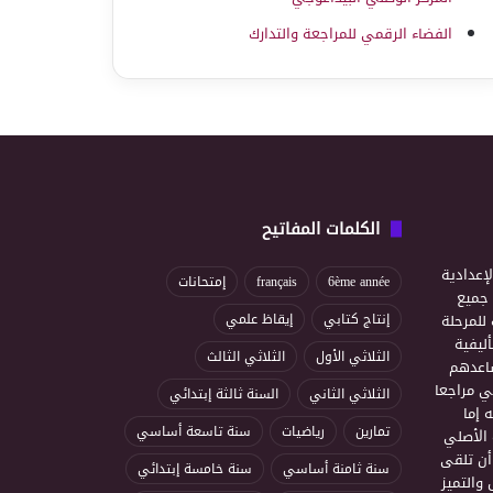
الفضاء الرقمي للمراجعة والتدارك
الكلمات المفاتيح
إعدادية
6ème année
français
إمتحانات
ذ جميع
للمرحلة
إنتاج كتابي
إيقاظ علمي
ليفية
الثلاثي الأول
الثلاثي الثالث
ساعدهم
ي مراجعا
الثلاثي الثاني
السنة ثالثة إبتدائي
 إما
تمارين
رياضيات
سنة تاسعة أساسي
 الأصلي
أن تلقى
سنة ثامنة أساسي
سنة خامسة إبتدائي
 والتميز