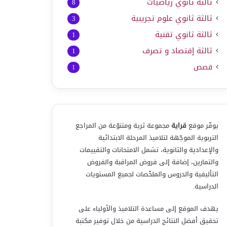
ثالثة ثانوي رياضيات
8
ثالثة ثانوي علوم تجريبية
3
ثالثة ثانوي تقنية
1
ثالثة إقتصاد و تصرف
1
قصص
1
يوفّر موقع
قراية
مجموعة ثرية ومتنوّعة من المراجع
التربوية الموجّهة لتلاميذ المرحلة الابتدائية
والإعدادية والثانوية، تشمل الامتحانات والتقييمات
والتمارين، إضافة إلى فروض المراقبة والفروض
التأليفية والدروس والملخّصات لجميع المستويات
الدراسية.
يهدف الموقع إلى مساعدة التلاميذ والأولياء على
تحقيق أفضل النتائج الدراسية من خلال توفير مكتبة