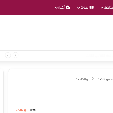
عدادية
بحوث
أخبار
لغة الثلاثي الثالث
ب
حفوظات ” الذئب والكلب “
2٬516
0