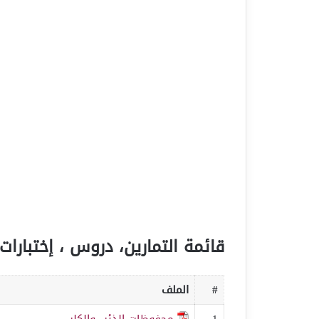
قائمة التمارين، دروس ، إختبارات 
#
الملف
1
محفوظات الذئب والكلب