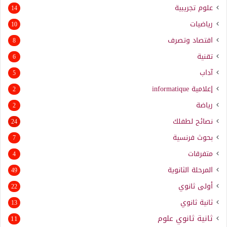
علوم تجريبية
14
رياضيات
10
اقتصاد وتصرف
8
تقنية
6
آداب
5
إعلامية
informatique
2
رياضة
2
نصائح لطفلك
24
بحوث فرنسية
7
متفرقات
4
المرحلة الثانوية
49
أولى ثانوي
22
ثانية ثانوي
13
ثانية ثانوي علوم
11