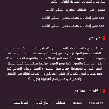
نبيل
على
امتحانات انجليزية الثلاثي الثالث
مجهول
على
امتحانات انجليزية الثلاثي الثالث
احمد
على
إمتحانات حساب ذهني الثلاثي الثالث
احمد
على
إمتحانات حساب ذهني الثلاثي الثالث
من نحن
موقع تربوي يهتم بالحياة المدرسية الإعدادية والثانوية حيث يوفر لأبنائنا
التلاميذ جميع المراجع من دروس إمتحانات وتقييمات للمرحلة الإبتدائية
وفروض مراقبة وفروض تأليفية للمرحلة الإعدادية والثانوية التي تساعدهم
على المراجعة والتفوق كما يوفر للمربي مراجعا بيداغوجية قيمة يسهل
الابحار فيه إما بإستعمال محرك بحث التلميذ أو البحث الأصلي للموقع كما
نوفر خدمات أخرى نتمنى أن تلقى إعجابكم وأن تساعد أبنائنا في التفوق
والتميز في مسيرتهم التربوية بحول الله
الكلمات المفاتيح
6ème année
français
إمتحانات
إنتاج كتابي
إيقاظ علمي