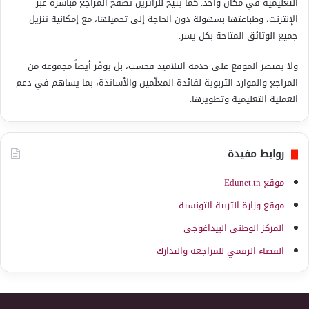
التعليمية في مكان واحد. كما يتيح للزائرين تصفّح المراجع مباشرة عبر
الإنترنت، وطباعتها بسهولة دون الحاجة إلى تحميلها، مع إمكانية تنزيل
جميع الوثائق المتاحة بكل يسر.
ولا يقتصر الموقع على خدمة التلاميذ فحسب، بل يوفّر أيضاً مجموعة من
المراجع والموارد التربوية لفائدة المعلّمين والأساتذة، بما يساهم في دعم
العملية التعليمية وتطويرها.
روابط مفيدة
موقع Edunet.tn
موقع وزارة التربية التونسية
المركز الوطني البيداغوجي
الفضاء الرقمي للمراجعة والتدارك