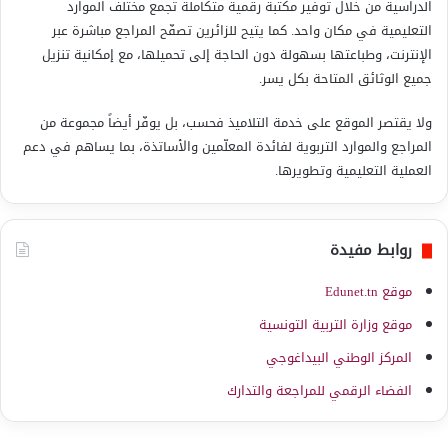
الدراسية من خلال توفير مكتبة رقمية متكاملة تجمع مختلف الموارد
التعليمية في مكان واحد. كما يتيح للزائرين تصفّح المراجع مباشرة عبر
الإنترنت، وطباعتها بسهولة دون الحاجة إلى تحميلها، مع إمكانية تنزيل
جميع الوثائق المتاحة بكل يسر.
ولا يقتصر الموقع على خدمة التلاميذ فحسب، بل يوفّر أيضاً مجموعة من
المراجع والموارد التربوية لفائدة المعلّمين والأساتذة، بما يساهم في دعم
العملية التعليمية وتطويرها.
روابط مفيدة
موقع Edunet.tn
موقع وزارة التربية التونسية
المركز الوطني البيداغوجي
الفضاء الرقمي للمراجعة والتدارك