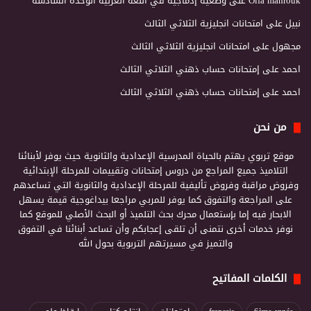
Olfa mahrouk
على
وضعية إدماجية في اللغة العربية الوحدة السادسة
نبيل
على
امتحانات انجليزية الثلاثي الثالث
مجهول
على
امتحانات انجليزية الثلاثي الثالث
احمد
على
إمتحانات حساب ذهني الثلاثي الثالث
احمد
على
إمتحانات حساب ذهني الثلاثي الثالث
من نحن
موقع تربوي يهتم بالحياة المدرسية الإعدادية والثانوية حيث يوفر لأبنائنا
التلاميذ جميع المراجع من دروس إمتحانات وتقييمات للمرحلة الإبتدائية
وفروض مراقبة وفروض تأليفية للمرحلة الإعدادية والثانوية التي تساعدهم
على المراجعة والتفوق كما يوفر للمربي مراجعا بيداغوجية قيمة يسهل
الابحار فيه إما بإستعمال محرك بحث التلميذ أو البحث الأصلي للموقع كما
نوفر خدمات أخرى نتمنى أن تلقى إعجابكم وأن تساعد أبنائنا في التفوق
والتميز في مسيرتهم التربوية بحول الله
الكلمات المفاتيح