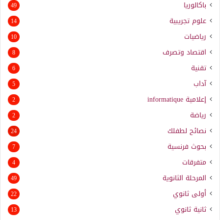
باكالوريا
49
علوم تجريبية
14
رياضيات
10
اقتصاد وتصرف
8
تقنية
6
آداب
5
إعلامية
informatique
2
رياضة
2
نصائح لطفلك
24
بحوث فرنسية
7
متفرقات
4
المرحلة الثانوية
49
أولى ثانوي
22
ثانية ثانوي
13