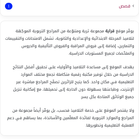
قصص
1
يوفّر موقع
قراية
مجموعة ثرية ومتنوّعة من المراجع التربوية الموجّهة
لتلاميذ المرحلة الابتدائية والإعدادية والثانوية، تشمل الامتحانات والتقييمات
والتمارين، إضافة إلى فروض المراقبة والفروض التأليفية والدروس
والملخّصات لجميع المستويات الدراسية.
يهدف الموقع إلى مساعدة التلاميذ والأولياء على تحقيق أفضل النتائج
الدراسية من خلال توفير مكتبة رقمية متكاملة تجمع مختلف الموارد
التعليمية في مكان واحد. كما يتيح للزائرين تصفّح المراجع مباشرة عبر
الإنترنت، وطباعتها بسهولة دون الحاجة إلى تحميلها، مع إمكانية تنزيل
جميع الوثائق المتاحة بكل يسر.
ولا يقتصر الموقع على خدمة التلاميذ فحسب، بل يوفّر أيضاً مجموعة من
المراجع والموارد التربوية لفائدة المعلّمين والأساتذة، بما يساهم في دعم
العملية التعليمية وتطويرها.