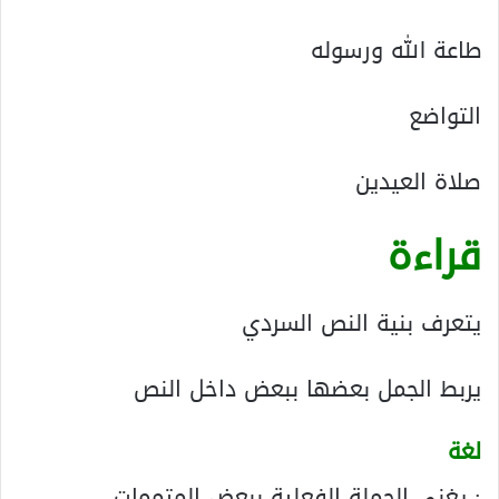
طاعة الله ورسوله
التواضع
صلاة العيدين
قراءة
يتعرف بنية النص السردي
يربط الجمل بعضها ببعض داخل النص
لغة
: يغني الجملة الفعلية ببعض المتممات