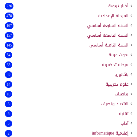
أخبار تربوية
226
المرحلة الإعدادية
470
السنة السابعة أساسي
167
السنة التاسعة أساسي
157
السنة الثامنة أساسي
145
بحوث عربية
54
مرحلة تحضيرية
33
باكالوريا
49
علوم تجريبية
14
رياضيات
10
اقتصاد وتصرف
8
تقنية
6
آداب
5
إعلامية
informatique
2