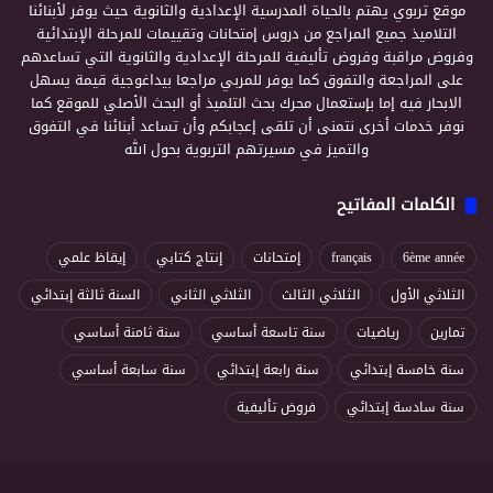
موقع تربوي يهتم بالحياة المدرسية الإعدادية والثانوية حيث يوفر لأبنائنا
التلاميذ جميع المراجع من دروس إمتحانات وتقييمات للمرحلة الإبتدائية
وفروض مراقبة وفروض تأليفية للمرحلة الإعدادية والثانوية التي تساعدهم
على المراجعة والتفوق كما يوفر للمربي مراجعا بيداغوجية قيمة يسهل
الابحار فيه إما بإستعمال محرك بحث التلميذ أو البحث الأصلي للموقع كما
نوفر خدمات أخرى نتمنى أن تلقى إعجابكم وأن تساعد أبنائنا في التفوق
والتميز في مسيرتهم التربوية بحول الله
الكلمات المفاتيح
6ème année
français
إمتحانات
إنتاج كتابي
إيقاظ علمي
الثلاثي الأول
الثلاثي الثالث
الثلاثي الثاني
السنة ثالثة إبتدائي
تمارين
رياضيات
سنة تاسعة أساسي
سنة ثامنة أساسي
سنة خامسة إبتدائي
سنة رابعة إبتدائي
سنة سابعة أساسي
سنة سادسة إبتدائي
فروض تأليفية