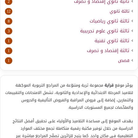
ثانية ثانوي إقتصاد و تصرف
2
ثالثة ثانوي
12
ثالثة ثانوي رياضيات
8
ثالثة ثانوي علوم تجريبية
3
ثالثة ثانوي تقنية
1
ثالثة إقتصاد و تصرف
1
قصص
1
يوفّر موقع
قراية
مجموعة ثرية ومتنوّعة من المراجع التربوية الموجّهة
لتلاميذ المرحلة الابتدائية والإعدادية والثانوية، تشمل الامتحانات والتقييمات
والتمارين، إضافة إلى فروض المراقبة والفروض التأليفية والدروس
والملخّصات لجميع المستويات الدراسية.
يهدف الموقع إلى مساعدة التلاميذ والأولياء على تحقيق أفضل النتائج
الدراسية من خلال توفير مكتبة رقمية متكاملة تجمع مختلف الموارد
التعليمية في مكان واحد. كما يتيح للزائرين تصفّح المراجع مباشرة عبر