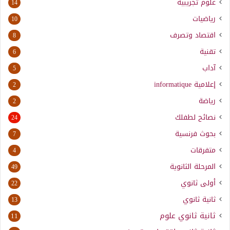
علوم تجريبية
14
رياضيات
10
اقتصاد وتصرف
8
تقنية
6
آداب
5
إعلامية
informatique
2
رياضة
2
نصائح لطفلك
24
بحوث فرنسية
7
متفرقات
4
المرحلة الثانوية
49
أولى ثانوي
22
ثانية ثانوي
13
ثانية ثانوي علوم
11