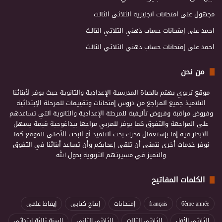
مجهول
على
امتحانات انجليزية الثلاثي الثالث
احمد
على
إمتحانات حساب ذهني الثلاثي الثالث
احمد
على
إمتحانات حساب ذهني الثلاثي الثالث
من نحن
موقع تربوي يهتم بالحياة المدرسية الإعدادية والثانوية حيث يوفر لأبنائنا
التلاميذ جميع المراجع من دروس إمتحانات وتقييمات للمرحلة الإبتدائية
وفروض مراقبة وفروض تأليفية للمرحلة الإعدادية والثانوية التي تساعدهم
على المراجعة والتفوق كما يوفر للمربي مراجعا بيداغوجية قيمة يسهل
الابحار فيه إما بإستعمال محرك بحث التلميذ أو البحث الأصلي للموقع كما
نوفر خدمات أخرى نتمنى أن تلقى إعجابكم وأن تساعد أبنائنا في التفوق
والتميز في مسيرتهم التربوية بحول الله
الكلمات المفاتيح
6ème année
français
إمتحانات
إنتاج كتابي
إيقاظ علمي
الثلاثي الأول
الثلاثي الثالث
الثلاثي الثاني
السنة ثالثة إبتدائي