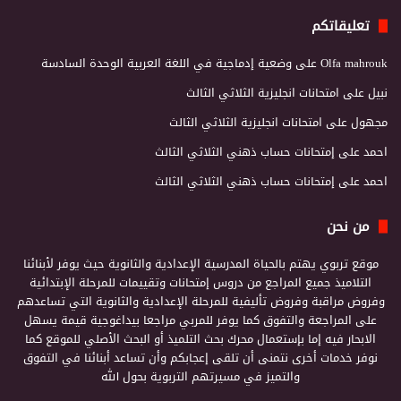
تعليقاتكم
Olfa mahrouk
على
وضعية إدماجية في اللغة العربية الوحدة السادسة
نبيل
على
امتحانات انجليزية الثلاثي الثالث
مجهول
على
امتحانات انجليزية الثلاثي الثالث
احمد
على
إمتحانات حساب ذهني الثلاثي الثالث
احمد
على
إمتحانات حساب ذهني الثلاثي الثالث
من نحن
موقع تربوي يهتم بالحياة المدرسية الإعدادية والثانوية حيث يوفر لأبنائنا
التلاميذ جميع المراجع من دروس إمتحانات وتقييمات للمرحلة الإبتدائية
وفروض مراقبة وفروض تأليفية للمرحلة الإعدادية والثانوية التي تساعدهم
على المراجعة والتفوق كما يوفر للمربي مراجعا بيداغوجية قيمة يسهل
الابحار فيه إما بإستعمال محرك بحث التلميذ أو البحث الأصلي للموقع كما
نوفر خدمات أخرى نتمنى أن تلقى إعجابكم وأن تساعد أبنائنا في التفوق
والتميز في مسيرتهم التربوية بحول الله