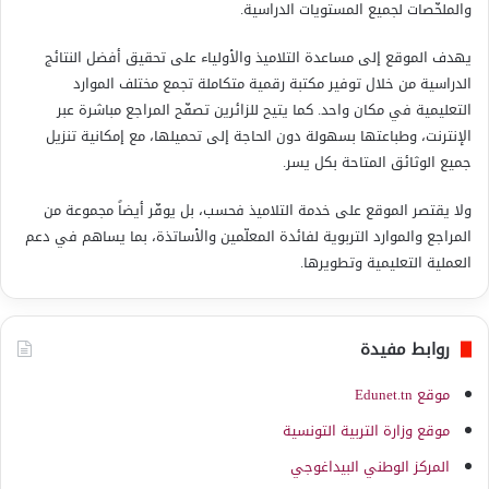
والملخّصات لجميع المستويات الدراسية.
يهدف الموقع إلى مساعدة التلاميذ والأولياء على تحقيق أفضل النتائج
الدراسية من خلال توفير مكتبة رقمية متكاملة تجمع مختلف الموارد
التعليمية في مكان واحد. كما يتيح للزائرين تصفّح المراجع مباشرة عبر
الإنترنت، وطباعتها بسهولة دون الحاجة إلى تحميلها، مع إمكانية تنزيل
جميع الوثائق المتاحة بكل يسر.
ولا يقتصر الموقع على خدمة التلاميذ فحسب، بل يوفّر أيضاً مجموعة من
المراجع والموارد التربوية لفائدة المعلّمين والأساتذة، بما يساهم في دعم
العملية التعليمية وتطويرها.
روابط مفيدة
موقع Edunet.tn
موقع وزارة التربية التونسية
المركز الوطني البيداغوجي