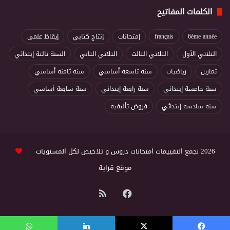
الكلمات المفاتيح
6ème année
français
إمتحانات
إنتاج كتابي
إيقاظ علمي
الثلاثي الأول
الثلاثي الثالث
الثلاثي الثاني
السنة ثالثة إبتدائي
تمارين
رياضيات
سنة تاسعة أساسي
سنة ثامنة أساسي
سنة خامسة إبتدائي
سنة رابعة إبتدائي
سنة سابعة أساسي
سنة سادسة إبتدائي
فروض تأليفية
2026 نجمع التقييمات امتحانات دروس و تلاخيص لكل المستويات |
موقع قراية
فيسبوك
ملخص
الموقع