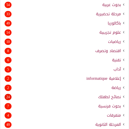
بحوث عربية
54
مرحلة تحضيرية
33
باكالوريا
49
علوم تجريبية
14
رياضيات
10
اقتصاد وتصرف
8
تقنية
6
آداب
5
إعلامية
informatique
2
رياضة
2
نصائح لطفلك
24
بحوث فرنسية
7
متفرقات
4
المرحلة الثانوية
49