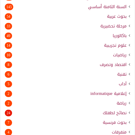
السنة الثامنة أساسي
145
بحوث عربية
54
مرحلة تحضيرية
33
باكالوريا
49
علوم تجريبية
14
رياضيات
10
اقتصاد وتصرف
8
تقنية
6
آداب
5
إعلامية
informatique
2
رياضة
2
نصائح لطفلك
24
بحوث فرنسية
7
متفرقات
4