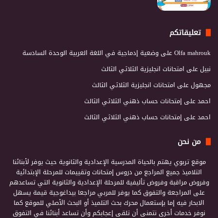
تعليقاتكم
Olfa mahrouk
على
وضعية إدماجية في اللغة العربية الوحدة السادسة
نبيل
على
امتحانات انجليزية الثلاثي الثالث
مجهول
على
امتحانات انجليزية الثلاثي الثالث
احمد
على
إمتحانات حساب ذهني الثلاثي الثالث
احمد
على
إمتحانات حساب ذهني الثلاثي الثالث
من نحن
موقع تربوي يهتم بالحياة المدرسية الإعدادية والثانوية حيث يوفر لأبنائنا
التلاميذ جميع المراجع من دروس إمتحانات وتقييمات للمرحلة الإبتدائية
وفروض مراقبة وفروض تأليفية للمرحلة الإعدادية والثانوية التي تساعدهم
على المراجعة والتفوق كما يوفر للمربي مراجعا بيداغوجية قيمة يسهل
الابحار فيه إما بإستعمال محرك بحث التلميذ أو البحث الأصلي للموقع كما
نوفر خدمات أخرى نتمنى أن تلقى إعجابكم وأن تساعد أبنائنا في التفوق