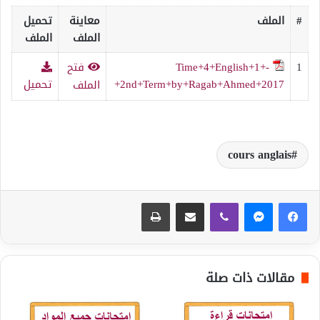
#
الملف
معاينة
تحميل
الملف
الملف
1
Time+4+English+1+-
فتح
+2nd+Term+by+Ragab+Ahmed+2017
تحميل
الملف
cours anglais
ڤايبر
مشاركة عبر البريد
طباعة
مقالات ذات صلة