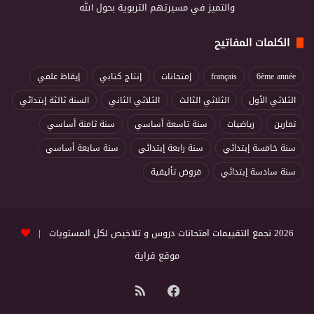
والتميز في مسيرتهم التربوية بحول الله
الكلمات المفاتيح
6ème année
français
إمتحانات
إنتاج كتابي
إيقاظ علمي
الثلاثي الأول
الثلاثي الثالث
الثلاثي الثاني
السنة ثالثة إبتدائي
تمارين
رياضيات
سنة تاسعة أساسي
سنة ثامنة أساسي
سنة خامسة إبتدائي
سنة رابعة إبتدائي
سنة سابعة أساسي
سنة سادسة إبتدائي
فروض تأليفية
2026 نجمع التقييمات امتحانات دروس و تلاخيص لكل المستويات |
موقع قراية
فيسبوك
ملخص