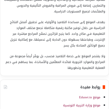
والتمارين، إضافة إلى فروض المراقبة والفروض التأليفية والدروس
والملخّصات لجميع المستويات الدراسية.
يهدف الموقع إلى مساعدة التلاميذ والأولياء على تحقيق أفضل النتائج
الدراسية من خلال توفير مكتبة رقمية متكاملة تجمع مختلف الموارد
التعليمية في مكان واحد. كما يتيح للزائرين تصفّح المراجع مباشرة عبر
الإنترنت، وطباعتها بسهولة دون الحاجة إلى تحميلها، مع إمكانية تنزيل
جميع الوثائق المتاحة بكل يسر.
ولا يقتصر الموقع على خدمة التلاميذ فحسب، بل يوفّر أيضاً مجموعة من
المراجع والموارد التربوية لفائدة المعلّمين والأساتذة، بما يساهم في دعم
العملية التعليمية وتطويرها.
روابط مفيدة
موقع Edunet.tn
موقع وزارة التربية التونسية