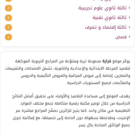
ثالثة ثانوي علوم تجريبية
3
ثالثة ثانوي تقنية
1
ثالثة إقتصاد و تصرف
1
قصص
1
يوفّر موقع
قراية
مجموعة ثرية ومتنوّعة من المراجع التربوية الموجّهة
لتلاميذ المرحلة الابتدائية والإعدادية والثانوية، تشمل الامتحانات والتقييمات
والتمارين، إضافة إلى فروض المراقبة والفروض التأليفية والدروس
والملخّصات لجميع المستويات الدراسية.
يهدف الموقع إلى مساعدة التلاميذ والأولياء على تحقيق أفضل النتائج
الدراسية من خلال توفير مكتبة رقمية متكاملة تجمع مختلف الموارد
التعليمية في مكان واحد. كما يتيح للزائرين تصفّح المراجع مباشرة عبر
الإنترنت، وطباعتها بسهولة دون الحاجة إلى تحميلها، مع إمكانية تنزيل
جميع الوثائق المتاحة بكل يسر.