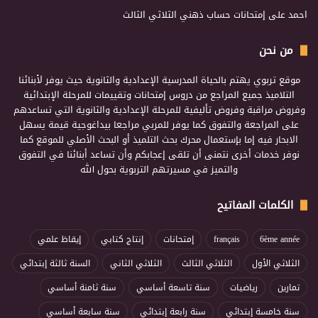
احمد
على
إمتحانات حساب ذهني الثلاثي الثالث
من نحن
موقع تربوي يهتم بالحياة المدرسية الإعدادية والثانوية حيث يوفر لأبنائنا
التلاميذ جميع المراجع من دروس إمتحانات وتقييمات للمرحلة الإبتدائية
وفروض مراقبة وفروض تأليفية للمرحلة الإعدادية والثانوية التي تساعدهم
على المراجعة والتفوق كما يوفر للمربي مراجعا بيداغوجية قيمة يسهل
الابحار فيه إما بإستعمال محرك بحث التلميذ أو البحث الأصلي للموقع كما
نوفر خدمات أخرى نتمنى أن تلقى إعجابكم وأن تساعد أبنائنا في التفوق
والتميز في مسيرتهم التربوية بحول الله
الكلمات المفاتيح
6ème année
français
إمتحانات
إنتاج كتابي
إيقاظ علمي
الثلاثي الأول
الثلاثي الثالث
الثلاثي الثاني
السنة ثالثة إبتدائي
تمارين
رياضيات
سنة تاسعة أساسي
سنة ثامنة أساسي
سنة خامسة إبتدائي
سنة رابعة إبتدائي
سنة سابعة أساسي