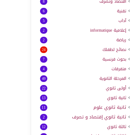
اقتصاد وتصرف
8
تقنية
6
آداب
5
إعلامية
informatique
2
رياضة
2
نصائح لطفلك
24
بحوث فرنسية
7
متفرقات
4
المرحلة الثانوية
49
أولى ثانوي
22
ثانية ثانوي
13
ثانية ثانوي علوم
11
ثانية ثانوي إقتصاد و تصرف
2
ثالثة ثانوي
12