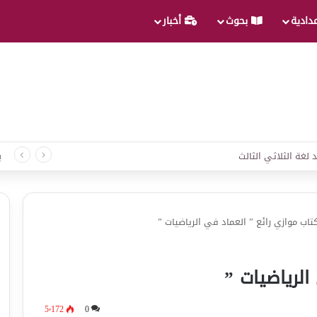
عدادية
بحوث
أخبار
 لغة الثلاثي الثالث
ب
تاب موازي رائع ” العماد في الرياضيات ”
الرياضيات ”
5٬172
0