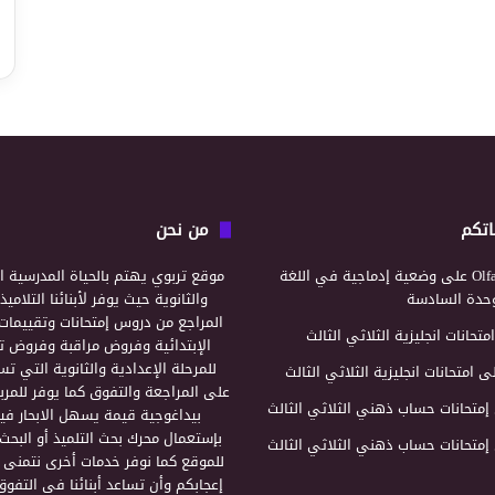
اتكم
من نحن
Olf
على
وضعية إدماجية في اللغة
موقع تربوي يهتم بالحياة المدرسية ال
لوحدة السادسة
والثانوية حيث يوفر لأبنائنا التلامي
المراجع من دروس إمتحانات وتقييمات 
امتحانات انجليزية الثلاثي الثالث
الإبتدائية وفروض مراقبة وفروض تأ
للمرحلة الإعدادية والثانوية التي ت
ى
امتحانات انجليزية الثلاثي الثالث
على المراجعة والتفوق كما يوفر للمرب
إمتحانات حساب ذهني الثلاثي الثالث
بيداغوجية قيمة يسهل الابحار فيه
بإستعمال محرك بحث التلميذ أو البحث
إمتحانات حساب ذهني الثلاثي الثالث
للموقع كما نوفر خدمات أخرى نتمنى 
إعجابكم وأن تساعد أبنائنا في التفوق