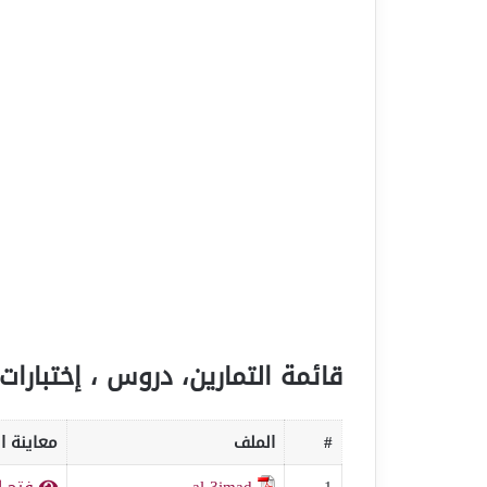
قائمة التمارين، دروس ، إختبارات 
#
الملف
معاينة ا
1
al-3imad
فتح ا