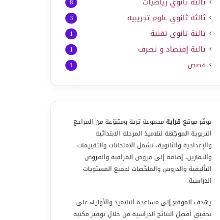
ثالثة ثانوي رياضيات
8
ثالثة ثانوي علوم تجريبية
3
ثالثة ثانوي تقنية
1
ثالثة إقتصاد و تصرف
1
قصص
1
يوفّر موقع
قراية
مجموعة ثرية ومتنوّعة من المراجع
التربوية الموجّهة لتلاميذ المرحلة الابتدائية
والإعدادية والثانوية، تشمل الامتحانات والتقييمات
والتمارين، إضافة إلى فروض المراقبة والفروض
التأليفية والدروس والملخّصات لجميع المستويات
الدراسية.
يهدف الموقع إلى مساعدة التلاميذ والأولياء على
تحقيق أفضل النتائج الدراسية من خلال توفير مكتبة