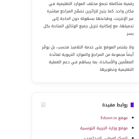
رقمية متكاملة تجمع مختلف الموارد التعليمية في
مكان واحد. كما يتيح للزائرين تصفّح المراجع مباشرة
عبر الإنترنت، وطباعتها بسهولة دون الحاجة إلى
تحميلها، مع إمكانية تنزيل جميع الوثائق المتاحة بكل
يسر.
ولا يقتصر الموقع على خدمة التلاميذ فحسب، بل يوفّر
أيضاً مجموعة من المراجع والموارد التربوية لفائدة
المعلّمين والأساتذة، بما يساهم في دعم العملية
التعليمية وتطويرها.
روابط مفيدة
موقع Edunet.tn
موقع وزارة التربية التونسية
المركز الوطني البيداغوجي