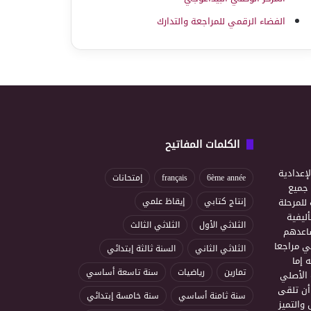
الفضاء الرقمي للمراجعة والتدارك
الكلمات المفاتيح
إعدادية
6ème année
français
إمتحانات
ذ جميع
للمرحلة
إنتاج كتابي
إيقاظ علمي
ليفية
الثلاثي الأول
الثلاثي الثالث
ساعدهم
ي مراجعا
الثلاثي الثاني
السنة ثالثة إبتدائي
 إما
تمارين
رياضيات
سنة تاسعة أساسي
 الأصلي
أن تلقى
سنة ثامنة أساسي
سنة خامسة إبتدائي
 والتميز