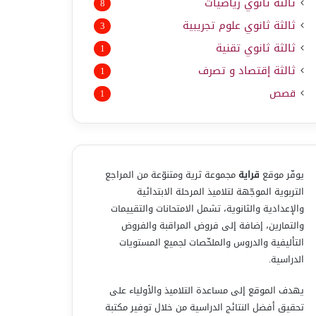
ثالثة ثانوي رياضيات
8
ثالثة ثانوي علوم تجريبية
3
ثالثة ثانوي تقنية
1
ثالثة إقتصاد و تصرف
1
قصص
1
يوفّر موقع
قراية
مجموعة ثرية ومتنوّعة من المراجع
التربوية الموجّهة لتلاميذ المرحلة الابتدائية
والإعدادية والثانوية، تشمل الامتحانات والتقييمات
والتمارين، إضافة إلى فروض المراقبة والفروض
التأليفية والدروس والملخّصات لجميع المستويات
الدراسية.
يهدف الموقع إلى مساعدة التلاميذ والأولياء على
تحقيق أفضل النتائج الدراسية من خلال توفير مكتبة