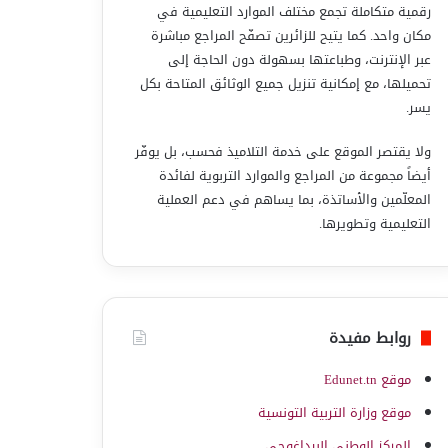
رقمية متكاملة تجمع مختلف الموارد التعليمية في
مكان واحد. كما يتيح للزائرين تصفّح المراجع مباشرة
عبر الإنترنت، وطباعتها بسهولة دون الحاجة إلى
تحميلها، مع إمكانية تنزيل جميع الوثائق المتاحة بكل
يسر.
ولا يقتصر الموقع على خدمة التلاميذ فحسب، بل يوفّر
أيضاً مجموعة من المراجع والموارد التربوية لفائدة
المعلّمين والأساتذة، بما يساهم في دعم العملية
التعليمية وتطويرها.
روابط مفيدة
موقع Edunet.tn
موقع وزارة التربية التونسية
المركز الوطني البيداغوجي