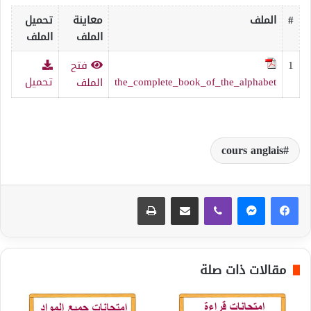
#
الملف
معاينة
تحميل
الملف
الملف
1
فتح
the_complete_book_of_the_alphabet
تحميل
الملف
cours anglais
ڤايبر
مشاركة عبر البريد
طباعة
مقالات ذات صلة