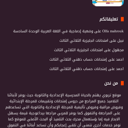
تعليقاتكم
Olfa mahrouk
على
وضعية إدماجية في اللغة العربية الوحدة السادسة
نبيل
على
امتحانات انجليزية الثلاثي الثالث
مجهول
على
امتحانات انجليزية الثلاثي الثالث
احمد
على
إمتحانات حساب ذهني الثلاثي الثالث
احمد
على
إمتحانات حساب ذهني الثلاثي الثالث
من نحن
موقع تربوي يهتم بالحياة المدرسية الإعدادية والثانوية حيث يوفر لأبنائنا
التلاميذ جميع المراجع من دروس إمتحانات وتقييمات للمرحلة الإبتدائية
وفروض مراقبة وفروض تأليفية للمرحلة الإعدادية والثانوية التي تساعدهم
على المراجعة والتفوق كما يوفر للمربي مراجعا بيداغوجية قيمة يسهل
الابحار فيه إما بإستعمال محرك بحث التلميذ أو البحث الأصلي للموقع كما
نوفر خدمات أخرى نتمنى أن تلقى إعجابكم وأن تساعد أبنائنا في التفوق