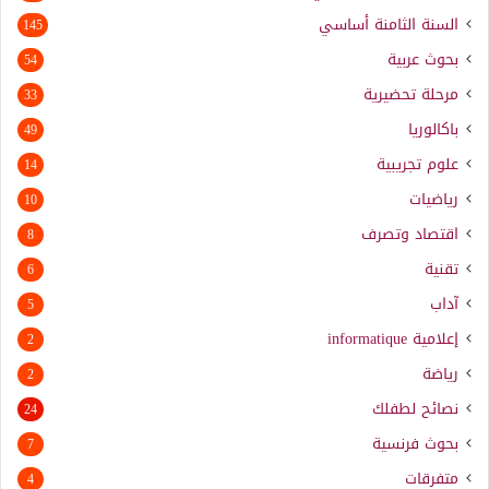
السنة الثامنة أساسي
145
بحوث عربية
54
مرحلة تحضيرية
33
باكالوريا
49
علوم تجريبية
14
رياضيات
10
اقتصاد وتصرف
8
تقنية
6
آداب
5
إعلامية
informatique
2
رياضة
2
نصائح لطفلك
24
بحوث فرنسية
7
متفرقات
4