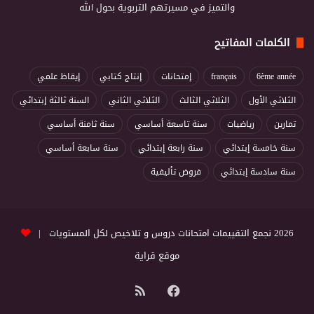
والتميز في مسيرتهم التربوية بحول الله
الكلمات المفاتيح
6ème année
français
إمتحانات
إنتاج كتابي
إيقاظ علمي
الثلاثي الأول
الثلاثي الثالث
الثلاثي الثاني
السنة ثالثة إبتدائي
تمارين
رياضيات
سنة تاسعة أساسي
سنة ثامنة أساسي
سنة خامسة إبتدائي
سنة رابعة إبتدائي
سنة سابعة أساسي
سنة سادسة إبتدائي
فروض تأليفية
2026 نجمع التقييمات امتحانات دروس و تلاخيص لكل المستويات |
موقع قراية
فيسبوك
ملخص