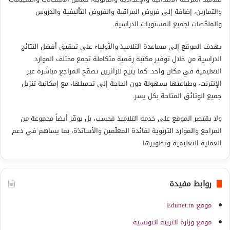
والتمارين، إضافة إلى فروض المراقبة والفروض التأليفية والدروس
والملخّصات لجميع المستويات الدراسية.
يهدف الموقع إلى مساعدة التلاميذ والأولياء على تحقيق أفضل النتائج
الدراسية من خلال توفير مكتبة رقمية متكاملة تجمع مختلف الموارد
التعليمية في مكان واحد. كما يتيح للزائرين تصفّح المراجع مباشرة عبر
الإنترنت، وطباعتها بسهولة دون الحاجة إلى تحميلها، مع إمكانية تنزيل
جميع الوثائق المتاحة بكل يسر.
ولا يقتصر الموقع على خدمة التلاميذ فحسب، بل يوفّر أيضاً مجموعة من
المراجع والموارد التربوية لفائدة المعلّمين والأساتذة، بما يساهم في دعم
العملية التعليمية وتطويرها.
روابط مفيدة
موقع Edunet.tn
موقع وزارة التربية التونسية