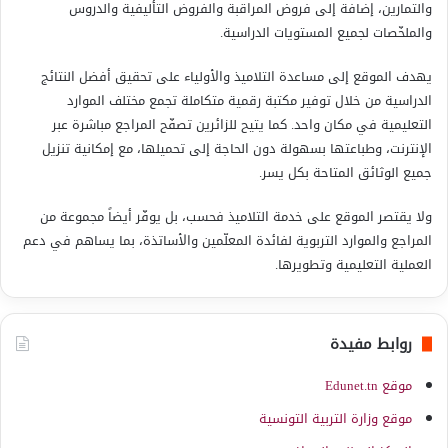
والتمارين، إضافة إلى فروض المراقبة والفروض التأليفية والدروس
والملخّصات لجميع المستويات الدراسية.
يهدف الموقع إلى مساعدة التلاميذ والأولياء على تحقيق أفضل النتائج
الدراسية من خلال توفير مكتبة رقمية متكاملة تجمع مختلف الموارد
التعليمية في مكان واحد. كما يتيح للزائرين تصفّح المراجع مباشرة عبر
الإنترنت، وطباعتها بسهولة دون الحاجة إلى تحميلها، مع إمكانية تنزيل
جميع الوثائق المتاحة بكل يسر.
ولا يقتصر الموقع على خدمة التلاميذ فحسب، بل يوفّر أيضاً مجموعة من
المراجع والموارد التربوية لفائدة المعلّمين والأساتذة، بما يساهم في دعم
العملية التعليمية وتطويرها.
روابط مفيدة
موقع Edunet.tn
موقع وزارة التربية التونسية