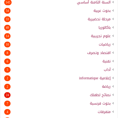
السنة الثامنة أساسي
145
بحوث عربية
54
مرحلة تحضيرية
33
باكالوريا
49
علوم تجريبية
14
رياضيات
10
اقتصاد وتصرف
8
تقنية
6
آداب
5
إعلامية
informatique
2
رياضة
2
نصائح لطفلك
24
بحوث فرنسية
7
متفرقات
4