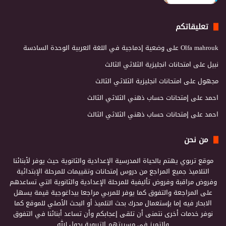
تعليقاتكم
Olfa mahrouk
على
وضعية إدماجية في اللغة العربية الوحدة السادسة
نبيل
على
امتحانات انجليزية الثلاثي الثالث
مجهول
على
امتحانات انجليزية الثلاثي الثالث
احمد
على
إمتحانات حساب ذهني الثلاثي الثالث
احمد
على
إمتحانات حساب ذهني الثلاثي الثالث
من نحن
موقع تربوي يهتم بالحياة المدرسية الإعدادية والثانوية حيث يوفر لأبنائنا
التلاميذ جميع المراجع من دروس إمتحانات وتقييمات للمرحلة الإبتدائية
وفروض مراقبة وفروض تأليفية للمرحلة الإعدادية والثانوية التي تساعدهم
على المراجعة والتفوق كما يوفر للمربي مراجعا بيداغوجية قيمة يسهل
الابحار فيه إما بإستعمال محرك بحث التلميذ أو البحث الأصلي للموقع كما
نوفر خدمات أخرى نتمنى أن تلقى إعجابكم وأن تساعد أبنائنا في التفوق
والتميز في مسيرتهم التربوية بحول الله