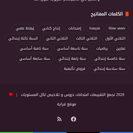
الكلمات المفاتيح
6ème année
français
إمتحانات
إنتاج كتابي
إيقاظ علمي
الثلاثي الأول
الثلاثي الثالث
الثلاثي الثاني
السنة ثالثة إبتدائي
تمارين
رياضيات
سنة تاسعة أساسي
سنة ثامنة أساسي
سنة خامسة إبتدائي
سنة رابعة إبتدائي
سنة سابعة أساسي
سنة سادسة إبتدائي
فروض تأليفية
2026 نجمع التقييمات امتحانات دروس و تلاخيص لكل المستويات |
موقع قراية
فيسبوك
ملخص