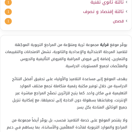
ثالثة ثانوي تقنية
1
ثالثة إقتصاد و تصرف
1
قصص
1
يوفّر موقع
قراية
مجموعة ثرية ومتنوّعة من المراجع التربوية الموجّهة
لتلاميذ المرحلة الابتدائية والإعدادية والثانوية، تشمل الامتحانات والتقييمات
والتمارين، إضافة إلى فروض المراقبة والفروض التأليفية والدروس
والملخّصات لجميع المستويات الدراسية.
يهدف الموقع إلى مساعدة التلاميذ والأولياء على تحقيق أفضل النتائج
الدراسية من خلال توفير مكتبة رقمية متكاملة تجمع مختلف الموارد
التعليمية في مكان واحد. كما يتيح للزائرين تصفّح المراجع مباشرة عبر
الإنترنت، وطباعتها بسهولة دون الحاجة إلى تحميلها، مع إمكانية تنزيل
جميع الوثائق المتاحة بكل يسر.
ولا يقتصر الموقع على خدمة التلاميذ فحسب، بل يوفّر أيضاً مجموعة من
المراجع والموارد التربوية لفائدة المعلّمين والأساتذة، بما يساهم في دعم