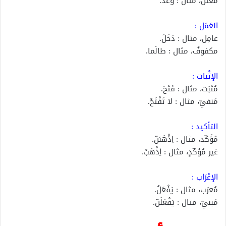
مُعتَلّ، مثال : وَعَدَ.
العَمَل :
عامِل، مثال : دَخَلَ.
مكفوفٌ، مثال : طالَما.
الإثْبات :
مُثبَت، مثال : فَتَحَ.
مَنفيّ، مثال : لا تَفْتَحْ.
التأكيد :
مُؤَكّد، مثال : اِذْهَبَنّ.
غير مُؤكّدٍ، مثال : اِذْهَبْ.
الإعْرَاب :
مُعرَب، مثال : يَفْعَلُ.
مَبنيّ، مثال : يَفْعَلَنّ.