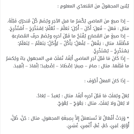
يُبْنىَ المجهولُ منَ المُتعدّي المعلومِ :
– إذا صيغ منَ الماضي يُكْسَرُ ما قبل الآخِرِ ويُضَمّ كُلّ مُتحرّكٍ قَبْلَهُ.
مثال : فَعَلَ – فُعِلَ؛ أَكَلَ – أُكِلَ؛ تَعَلَّمَ – تُعُلِّمَ؛ اِسْتَخْرَجَ – اُسْتُخْرِجَ.
– إذا صيغَ منَ المُضارِعِ يُفْتَحُ ما قَبْلَ آخرِهِ ويُضَمّ حرفُ المُضارعةِ
مُطْلَقًا. مثال : يَفْعَلُ – يُفْعَلُ؛ يَأْكُلُ – يُؤْكَلُ؛ يَتَعَلّمُ – يُتَعَلّمُ؛
يَسْتَخْرِجُ – يُسْتَخْرِجُ.
– إِذَا كَانَ مَا قَبْلَ آخِرِ الماضي أَلِفًا، تُقلَبُ في المجهولِ ياءً ويُكسَرُ
ما قَبْلَها. مثال : صامَ – صِيمَ؛ اِصْطَادَ – اِصْطِيدَ؛ اِنْقادَ – اِنْقِيدَ.
– إذَا كانَ الفعلُ أَجْوَفَ :
يُعَلّ ويُقلَبُ مَا قَبْلَ آخِرِه أَلِفًا. مثال : يُعيدُ – يُعَادُ.
لا يُعَلّ ولا يُقلَبُ. مثال : يَعْوَجّ – يُعْوَجّ.
* وَرَدَتْ أَفْعَالٌ لاَ تُستعمَلُ إِلاَّ بِصِيغَةِ المجهولِ. مثال : جُنَّ، طُلَّ،
أُوْلِعَ، عُنِيَ، حُمَّ، غُمَّ، أُغْمِيَ، غُشِيَ.