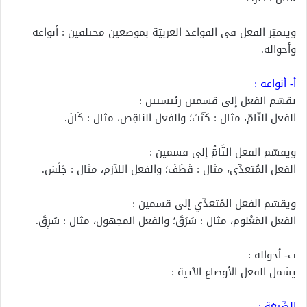
ويتميّز الفعل في القواعد العربيّة بموضعين مختلفين : أنواعه
وأحواله.
أ‌- أنواعه :
يقسّم الفعل إلى قسمين رئيسيين :
الفعل التّامّ، مثال : كَتَبَ؛ والفعل الناقِص، مثال : كَانَ.
ويقسّم الفعل التَّامُّ إلى قسمين :
الفعل المُتعدِّي، مثال : قَطَفَ؛ والفعل اللاّزم، مثال : جَلَسَ.
ويقسّم الفعل المُتعدِّي إلى قسمين :
الفعل المَعْلوم، مثال : سَرَقَ؛ والفعل المجهول، مثال : سُرِقَ.
ب‌- أحواله :
يشمل الفعل الأوضاع الآتية :
الصِّيغة :