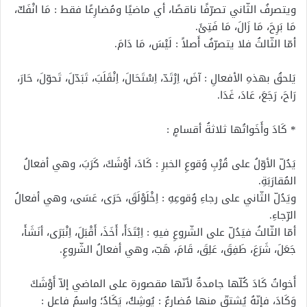
ويتصرفُ الثّاني تصرّفًا ناقصًا، أي ماضيًا ومُضارِعًا فقط : مَا انْفَكّ،
مَا بَرِحَ، مَا زَالَ، مَا فَتِئَ.
أمّا الثّالثُ فلا يتصرّفُ أَصلاً : لَيْسَ، مَا دَامَ.
يَلحقُ بهذهِ الأفعالِ : آضَ، اِرْتَدّ، اِسْتَحَالَ، اِنْقَلَبَ، تَبَدّلَ، تَحوّلَ، حَارَ،
رَاحَ، رَجَعَ، عَادَ، غَدَا.
* كَادَ وأَخَواتُها ثلاثةُ أقسامٍ :
يَدُلّ الأوّلُ على قُرْبِ وُقوعِ الخبرِ : كَادَ، أوْشَكَ، كَرَبَ، وهي أفعالُ
المُقارَبَةِ.
ويَدُلّ الثّاني على رجاءِ وُقوعِهِ : اِخْلَوْلَقَ، حَرَى، عَسَى، وهي أفعالُ
الرّجاءِ.
أمّا الثّالثُ فيَدُلّ على الشّروعِ فيهِ : اِبْتَدَأَ، أَخَذَ، أَقْبَلَ، اِنْبَرَى، أنَشَأَ،
جَعَلَ، شَرَعَ، طَفِقَ، عَلِقَ، قَامَ، هَبّ، وهي أفعالُ الشّروعِ.
أَخواتُ كَادَ كُلّها جامدةٌ لأنّها مقصورة على الماضي إلاّ أَوْشَكَ
وَكَادَ، فإنّهُ يُشتقّ منها مُضارعٌ : يُوشِكُ، يَكَادُ؛ واسمُ فاعلٍ :