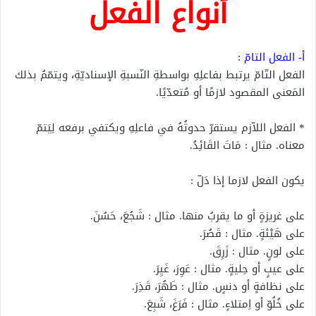
أنواع الفعل
‌أ- الفعل التامّ :
الفعل التّامّ يرتبط بفاعلِهِ بواسطةِ النّسبةِ الإسناديّةِ، ويتمّمُ بذلك
المَعنى المقصود لازمًا أو مُتعدّيًا.
* الفعل اللاّزم يستقرّ حدوثُهُ في فاعلِهِ ويكتفي برفعه لِيَتمّ
معناه. مثال : مَاتَ القَائِدُ.
يكون الفعل لازما إذا دَلّ :
على غريزةٍ أو ما يقربُ منها. مثال : شَجُعَ، حَسُنَ.
على هَيْئةٍ. مثال : قَصُرَ.
على لونٍ. مثال : زَرِقَ.
على عيبٍ أو حِليةٍ. مثال : عَوِرَ، غَيِرَ.
على نظافةٍ أو دنسٍ. مثال : طَهُرَ، قَذِرَ.
على خُلُوّ أو اِمتلاءٍ. مثال : فَرَغَ، شَبِعَ.