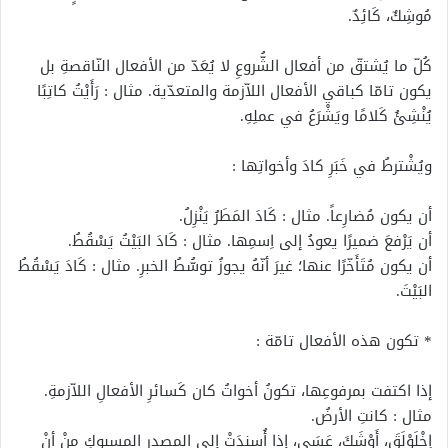
مُوشِكٌ، كَائِدٌ.
كُلّ ما يُشتقّ من أفعال الشُّروعِ لا يُعَدّ من الأفعال النّاقصةِ بل
يكون تامّا كباقي الأفعال اللاّزمة والمتعدّية. مثال : رَأَيْتُ كاتِبًا
يُنْشِئُ كَلامًا ويَشْرَعُ في عملِهِ.
ويُشْترطُ في خَبَرِ كادَ وأخواتِها :
أن يكون مُضارِعاً. مثال : كَادَ المَطَرُ يَنْزِلُ.
أن يَرْفعَ ضميرًا يعودُ إلى اِسمِها. مثال : كَادَ البَيْتُ يَسْقُطُ.
أن يكون مُتَأَخّرًا عنها؛ غيرَ أنّهُ يجوزُ توسُّطُ الخبرِ. مثال : كَادَ يَسْقُطُ
البَيْتَ.
* تكون هذه الأفعال تامّة :
إذا اكتفت بمرفوعِها، تكونُ أخواتُ كان كَسائرِ الأفعالِ اللاّزمةِ.
مثال : كانتِ الأرضُ.
اِخْلَوْلَقَ، أَوْشَكَ، عَسَى، إذا أُسندَتْ إلى المصدرِ المسبوكِ منْ أنْ