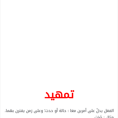
تمهيد
الفعل يدلّ على أمرين معا : حالة أو حدث؛ وعلى زمن يقترن بهما.
مثال : ضَرَبَ