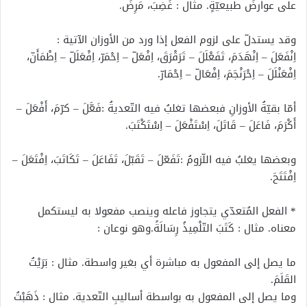
على عوارضَ طبيعيّةٍ. مثال : غَضِبَ، مَرِضَ.
وقد يستدلّ على لزوم الفعل إذا ورد من الأوزان الآتية :
اِنْفَعَلَ – اِنْهَدَمَ، تَفَعْلَلَ – تَرَقْرَقَ، اِفْعَلّ – اِحْمَرّ، اِفْعَلَلّ – اِطْمَأَنّ،
اِفْعَنْلَلَ – اِحْرَنْجَمَ، اِفْعَالّ – اِحْمَارّ.
أمّا بقيّةُ الأوزانِ فبعضها تغلبُ فيه التّعديةُ :فَعَّلَ – كرّمَ، أَفْعَلَ –
أَكْرَمَ، فَاعَلَ – قَاتَلَ، اِسْتَفْعَلَ – اِسْتَكْتَبَ.
وبعضها يغلبُ فيه اللّزومُ :تَفَعّلَ – تَقَبّلَ، تَفَاعَلَ – تَكَاتَبَ، اِفْتَعَلَ –
اِفْتَتَحَ.
* الفعل المُتعدّي يتجاوز فاعله وينصب مفعولا به ليستكمل
معناه. مثال : كَتَبَ التّلْمِيذُ رِسَالَةً.وهو نوعان :
ما يصل إلى المفعول به مباشرة أي بغير واسطة. مثال : بَرَيْتُ
القَلَمَ.
وما يصل إلى المفعول به بواسطة أساليبِ التّعدية. مثال : ذَهَبْتُ