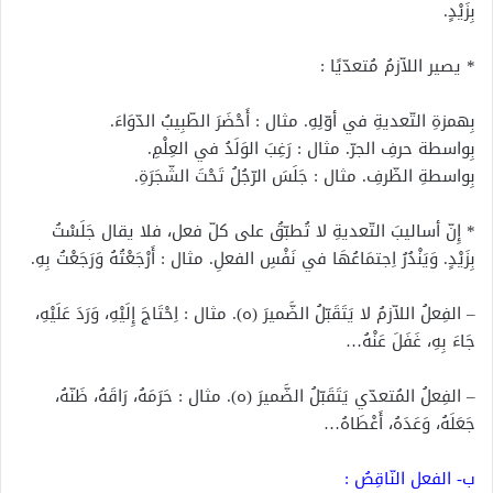
بِزَيْدٍ.
* يصير اللاّزمُ مُتعدّيًا :
بِهمزةِ التّعديةِ في أوّلِهِ. مثال : أَحْضَرَ الطّبِيبُ الدّوَاءَ.
بِواسطة حرفِ الجرّ. مثال : رَغِبَ الوَلَدُ في العِلْمِ.
بِواسطةِ الظّرفِ. مثال : جَلَسَ الرّجُلُ تَحْتَ الشّجَرَةِ.
* إِنّ أساليبَ التّعديةِ لا تُطبّقُ على كلّ فعل، فلا يقال جَلَسْتُ
بِزَيْدٍ. وَيَنْدُرُ اِجتمَاعُهَا في نَفْسِ الفعلِ. مثال : أَرْجَعْتُهُ وَرَجَعْتُ بِهِ.
– الفِعلُ اللاّزمُ لا يَتَقَبّلُ الضَّميرَ (ه). مثال : اِحْتَاجَ إِلَيْهِ، وَرَدَ عَلَيْهِ،
جَاءَ بِهِ، غَفَلَ عَنْهُ…
– الفِعلُ المُتعدّي يَتَقَبّلُ الضَّميرَ (ه). مثال : حَرَمَهُ، رَاقَهُ، ظَنّهُ،
جَعَلَهُ، وَعَدَهُ، أَعْطَاهُ…
ب- الفعل النّاقِصُ :