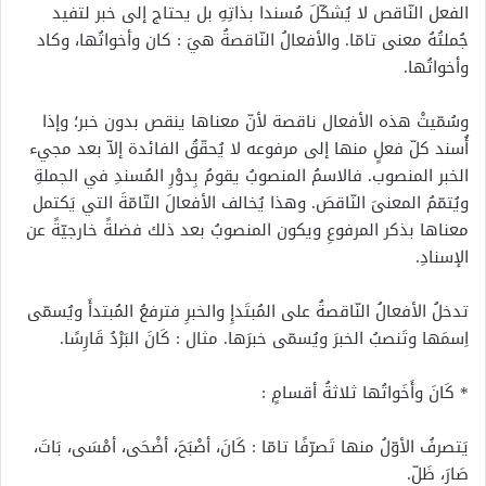
الفعل النّاقص لا يُشكّلَ مُسندا بذاتِهِ بل يحتاج إلى خبر لتفيد
جُملتُهُ معنى تامّا. والأفعالُ النّاقصةُ هيَ : كان وأخواتُها، وكاد
وأخواتُها.
وسُمّيتْ هذه الأفعال ناقصة لأنّ معناها ينقص بدون خبر؛ وإذا
أُسند كلّ فعلٍ منها إلى مرفوعه لا يُحقّقُ الفائدة إلاّ بعد مجيء
الخبر المنصوب. فالاسمُ المنصوبُ يقومُ بِدوْرِ المُسندِ في الجملةِ
ويُتمّمُ المعنىَ النّاقصَ. وهذا يُخالف الأفعالَ التّامّةَ التي يَكتمل
معناها بذكر المرفوعِ ويكون المنصوبُ بعد ذلك فضلةً خارجيّةً عن
الإسنادِ.
تدخلُ الأفعالُ النّاقصةُ على المُبتَدإِ والخبرِ فترفعُ المُبتدأَ ويُسمّى
اِسمَها وتَنصبُ الخبرَ ويُسمّى خبرَها. مثال : كَانَ البَرْدُ قَارِسًا.
* كَانَ وأَخَواتُها ثلاثةُ أقسامٍ :
يَتصرفُ الأوّلُ منها تَصرّفًا تامّا : كَانَ، أصْبَحَ، أضْحَى، أمْسَى، بَاتَ،
صَارَ، ظَلّ.