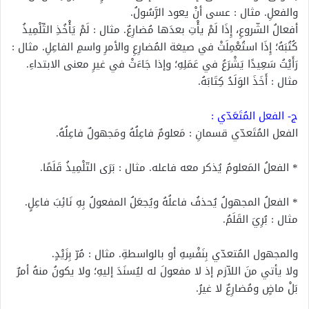
والفعلِ. مثال : عسى أنْ يعود الرَّسُولُ.
أفعالُ الشّروعِ، إِذَا لَمْ يأْتِ بعدَها مُضارِعٌ. مثال : لَمْ يَأْخُذِ التِّلْمِيذُ
كُتُبَهُ؛ إِذَا استُعْمِلَتْ في صيغة المُضارِعِ والأمرِ واسمِ الفاعِلِ. مثال :
رَأَيْتُ سَعِيدًا يَشْرَعُ في عَمَلِهِ؛ وإذا جَاءَتْ في غيرِ معنى الابتداءِ.
مثال : أَخَذَ الوَلَدُ كِتَابَهُ.
ج- الفعل المُتَعَدّي :
الفعل المُتَعدّي قسمانِ : مَعلومٌ فاعِلُهُ ومَجهولٌ فاعِلُهُ.
* الفعلُ المَعلومُ يُذكر معه فاعله. مثال : بَرَى التّلْمِيذُ قَلَمًا.
* الفعلُ المجهولُ يُحذفُ فاعلُهُ ويُجعَلُ المفعولُ بِهِ نَائِبَ فاعِلٍ.
مثال : بُرِيَ القَلَمُ.
والمجهول المُتعدّي بِنَفْسِهِ أو بالواسطةِ. مثال : مُرّ بِزَيْدٍ.
ولا يأتي منَ اللاّزم إذ لا مفعولَ له ليُسنَدَ إليهِ؛ ولا يكونُ منهُ أمرٌ
بَلْ ماضٍ ومُضارِعٌ لا غيرُ.