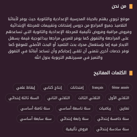
من نحن
موقع تربوي يهتم بالحياة المدرسية الإعدادية والثانوية حيث يوفر لأبنائنا
التلاميذ جميع المراجع من دروس إمتحانات وتقييمات للمرحلة الإبتدائية
وفروض مراقبة وفروض تأليفية للمرحلة الإعدادية والثانوية التي تساعدهم
على المراجعة والتفوق كما يوفر للمربي مراجعا بيداغوجية قيمة يسهل
الابحار فيه إما بإستعمال محرك بحث التلميذ أو البحث الأصلي للموقع كما
نوفر خدمات أخرى نتمنى أن تلقى إعجابكم وأن تساعد أبنائنا في التفوق
والتميز في مسيرتهم التربوية بحول الله
الكلمات المفاتيح
6ème année
français
إمتحانات
إنتاج كتابي
إيقاظ علمي
الثلاثي الأول
الثلاثي الثالث
الثلاثي الثاني
السنة ثالثة إبتدائي
تمارين
رياضيات
سنة تاسعة أساسي
سنة ثامنة أساسي
سنة خامسة إبتدائي
سنة رابعة إبتدائي
سنة سابعة أساسي
سنة سادسة إبتدائي
فروض تأليفية