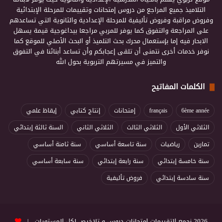
التلاميذ جميع المراجع من دروس إمتحانات وتقييمات للمرحلة الإبتدائية
وفروض مراقبة وفروض تأليفية للمرحلة الإعدادية والثانوية التي تساعدهم
على المراجعة والتفوق كما يوفر للمربي مراجعا بيداغوجية قيمة يسهل
الابحار فيه إما بإستعمال محرك بحث التلميذ أو البحث الأصلي للموقع كما
نوفر خدمات أخرى نتمنى أن تلقى إعجابكم وأن تساعد أبنائنا في التفوق
والتميز في مسيرتهم التربوية بحول الله
الكلمات المفاتيح
6ème année
français
إمتحانات
إنتاج كتابي
إيقاظ علمي
الثلاثي الأول
الثلاثي الثالث
الثلاثي الثاني
السنة ثالثة إبتدائي
تمارين
رياضيات
سنة تاسعة أساسي
سنة ثامنة أساسي
سنة خامسة إبتدائي
سنة رابعة إبتدائي
سنة سابعة أساسي
سنة سادسة إبتدائي
فروض تأليفية
2026 نجمع التقييمات امتحانات دروس و تلاخيص لكل المستويات |