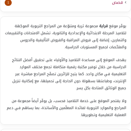
قصص
1
يوفّر موقع
قراية
مجموعة ثرية ومتنوّعة من المراجع التربوية الموجّهة
لتلاميذ المرحلة الابتدائية والإعدادية والثانوية، تشمل الامتحانات والتقييمات
والتمارين، إضافة إلى فروض المراقبة والفروض التأليفية والدروس
والملخّصات لجميع المستويات الدراسية.
يهدف الموقع إلى مساعدة التلاميذ والأولياء على تحقيق أفضل النتائج
الدراسية من خلال توفير مكتبة رقمية متكاملة تجمع مختلف الموارد
التعليمية في مكان واحد. كما يتيح للزائرين تصفّح المراجع مباشرة عبر
الإنترنت، وطباعتها بسهولة دون الحاجة إلى تحميلها، مع إمكانية تنزيل
جميع الوثائق المتاحة بكل يسر.
ولا يقتصر الموقع على خدمة التلاميذ فحسب، بل يوفّر أيضاً مجموعة من
المراجع والموارد التربوية لفائدة المعلّمين والأساتذة، بما يساهم في دعم
العملية التعليمية وتطويرها.