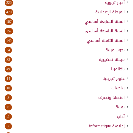
أخبار تربوية
226
المرحلة الإعدادية
470
السنة السابعة أساسي
167
السنة التاسعة أساسي
157
السنة الثامنة أساسي
145
بحوث عربية
54
مرحلة تحضيرية
33
باكالوريا
49
علوم تجريبية
14
رياضيات
10
اقتصاد وتصرف
8
تقنية
6
آداب
5
إعلامية
informatique
2