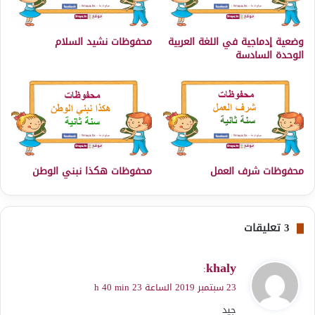
وضعية إدماجية في اللغة العربية
محفوظات نشيد السلام
الوحدة السادسة
محفوظات شرف العمل
محفوظات هكذا نبني الوطن
‫3 تعليقات
ي
khaly
:
ق
23 سبتمبر 2019 الساعة 23 h 40 min
و
جيد
ل