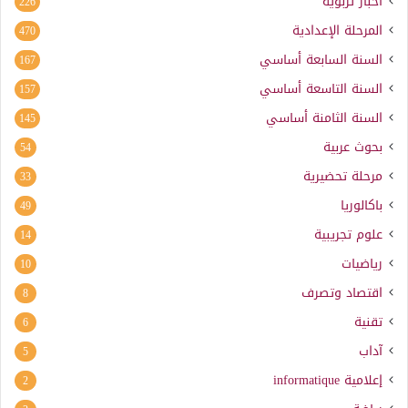
أخبار تربوية
226
المرحلة الإعدادية
470
السنة السابعة أساسي
167
السنة التاسعة أساسي
157
السنة الثامنة أساسي
145
بحوث عربية
54
مرحلة تحضيرية
33
باكالوريا
49
علوم تجريبية
14
رياضيات
10
اقتصاد وتصرف
8
تقنية
6
آداب
5
إعلامية
informatique
2