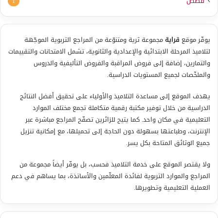
قصص
1
يوفّر موقع
قراية
مجموعة ثرية ومتنوّعة من المراجع التربوية الموجّهة
لتلاميذ المرحلة الابتدائية والإعدادية والثانوية، تشمل الامتحانات والتقييمات
والتمارين، إضافة إلى فروض المراقبة والفروض التأليفية والدروس
والملخّصات لجميع المستويات الدراسية.
يهدف الموقع إلى مساعدة التلاميذ والأولياء على تحقيق أفضل النتائج
الدراسية من خلال توفير مكتبة رقمية متكاملة تجمع مختلف الموارد
التعليمية في مكان واحد. كما يتيح للزائرين تصفّح المراجع مباشرة عبر
الإنترنت، وطباعتها بسهولة دون الحاجة إلى تحميلها، مع إمكانية تنزيل
جميع الوثائق المتاحة بكل يسر.
ولا يقتصر الموقع على خدمة التلاميذ فحسب، بل يوفّر أيضاً مجموعة من
المراجع والموارد التربوية لفائدة المعلّمين والأساتذة، بما يساهم في دعم
العملية التعليمية وتطويرها.