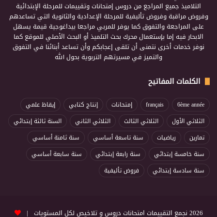
التلاميذ جميع المراجع من دروس إمتحانات وتقييمات للمرحلة الإبتدائية
وفروض مراقبة وفروض تأليفية للمرحلة الإعدادية والثانوية التي تساعدهم
على المراجعة والتفوق كما يوفر للمربي مراجعا بيداغوجية قيمة يسهل
الابحار فيه إما بإستعمال محرك بحث التلميذ أو البحث الأصلي للموقع كما
نوفر خدمات أخرى نتمنى أن تلقى إعجابكم وأن تساعد أبنائنا في التفوق
والتميز في مسيرتهم التربوية بحول الله
الكلمات المفاتيح
6ème année
français
إمتحانات
إنتاج كتابي
إيقاظ علمي
الثلاثي الأول
الثلاثي الثالث
الثلاثي الثاني
السنة ثالثة إبتدائي
تمارين
رياضيات
سنة تاسعة أساسي
سنة ثامنة أساسي
سنة خامسة إبتدائي
سنة رابعة إبتدائي
سنة سابعة أساسي
سنة سادسة إبتدائي
فروض تأليفية
2026 نجمع التقييمات امتحانات دروس و تلاخيص لكل المستويات |