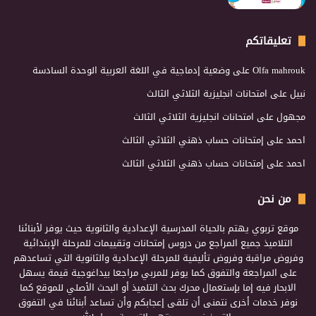
تعليقاتكم
Olfa mahrouk
على
وضعية إدماجية في اللغة العربية الوحدة السادسة
نبيل
على
امتحانات انجليزية الثلاثي الثالث
مجهول
على
امتحانات انجليزية الثلاثي الثالث
احمد
على
إمتحانات حساب ذهني الثلاثي الثالث
احمد
على
إمتحانات حساب ذهني الثلاثي الثالث
من نحن
موقع تربوي يهتم بالحياة المدرسية الإعدادية والثانوية حيث يوفر لأبنائنا
التلاميذ جميع المراجع من دروس إمتحانات وتقييمات للمرحلة الإبتدائية
وفروض مراقبة وفروض تأليفية للمرحلة الإعدادية والثانوية التي تساعدهم
على المراجعة والتفوق كما يوفر للمربي مراجعا بيداغوجية قيمة يسهل
الابحار فيه إما بإستعمال محرك بحث التلميذ أو البحث الأصلي للموقع كما
نوفر خدمات أخرى نتمنى أن تلقى إعجابكم وأن تساعد أبنائنا في التفوق