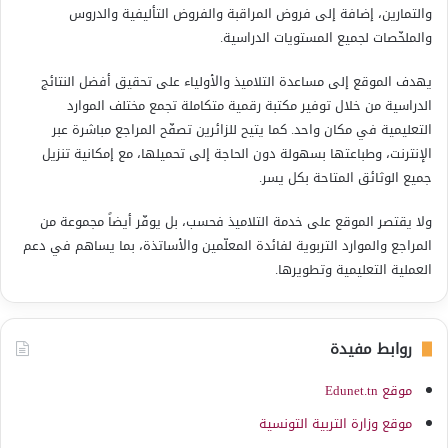
والتمارين، إضافة إلى فروض المراقبة والفروض التأليفية والدروس
والملخّصات لجميع المستويات الدراسية.
يهدف الموقع إلى مساعدة التلاميذ والأولياء على تحقيق أفضل النتائج
الدراسية من خلال توفير مكتبة رقمية متكاملة تجمع مختلف الموارد
التعليمية في مكان واحد. كما يتيح للزائرين تصفّح المراجع مباشرة عبر
الإنترنت، وطباعتها بسهولة دون الحاجة إلى تحميلها، مع إمكانية تنزيل
جميع الوثائق المتاحة بكل يسر.
ولا يقتصر الموقع على خدمة التلاميذ فحسب، بل يوفّر أيضاً مجموعة من
المراجع والموارد التربوية لفائدة المعلّمين والأساتذة، بما يساهم في دعم
العملية التعليمية وتطويرها.
روابط مفيدة
موقع Edunet.tn
موقع وزارة التربية التونسية