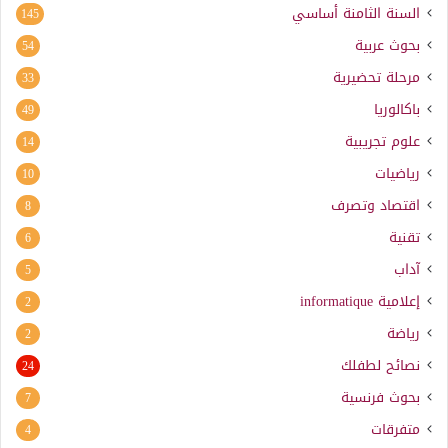
السنة الثامنة أساسي
145
بحوث عربية
54
مرحلة تحضيرية
33
باكالوريا
49
علوم تجريبية
14
رياضيات
10
اقتصاد وتصرف
8
تقنية
6
آداب
5
إعلامية
informatique
2
رياضة
2
نصائح لطفلك
24
بحوث فرنسية
7
متفرقات
4