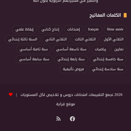
والتميز في مسيرتهم التربوية بحول الله
الكلمات المفاتيح
6ème année
français
إمتحانات
إنتاج كتابي
إيقاظ علمي
الثلاثي الأول
الثلاثي الثالث
الثلاثي الثاني
السنة ثالثة إبتدائي
تمارين
رياضيات
سنة تاسعة أساسي
سنة ثامنة أساسي
سنة خامسة إبتدائي
سنة رابعة إبتدائي
سنة سابعة أساسي
سنة سادسة إبتدائي
فروض تأليفية
2026 نجمع التقييمات امتحانات دروس و تلاخيص لكل المستويات |
موقع قراية
فيسبوك
ملخص