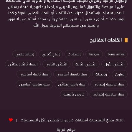
وفروض مراقبة وفروض تأليفية للمرحلة الإعدادية والثانوية التي تساعدهم
على المراجعة والتفوق كما يوفر للمربي مراجعا بيداغوجية قيمة يسهل
الابحار فيه إما بإستعمال محرك بحث التلميذ أو البحث الأصلي للموقع كما
نوفر خدمات أخرى نتمنى أن تلقى إعجابكم وأن تساعد أبنائنا في التفوق
والتميز في مسيرتهم التربوية بحول الله
الكلمات المفاتيح
6ème année
français
إمتحانات
إنتاج كتابي
إيقاظ علمي
الثلاثي الأول
الثلاثي الثالث
الثلاثي الثاني
السنة ثالثة إبتدائي
تمارين
رياضيات
سنة تاسعة أساسي
سنة ثامنة أساسي
سنة خامسة إبتدائي
سنة رابعة إبتدائي
سنة سابعة أساسي
سنة سادسة إبتدائي
فروض تأليفية
2026 نجمع التقييمات امتحانات دروس و تلاخيص لكل المستويات |
موقع قراية