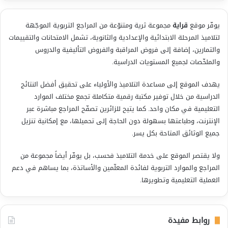
يوفّر موقع
قراية
مجموعة ثرية ومتنوّعة من المراجع التربوية الموجّهة
لتلاميذ المرحلة الابتدائية والإعدادية والثانوية، تشمل الامتحانات والتقييمات
والتمارين، إضافة إلى فروض المراقبة والفروض التأليفية والدروس
والملخّصات لجميع المستويات الدراسية.
يهدف الموقع إلى مساعدة التلاميذ والأولياء على تحقيق أفضل النتائج
الدراسية من خلال توفير مكتبة رقمية متكاملة تجمع مختلف الموارد
التعليمية في مكان واحد. كما يتيح للزائرين تصفّح المراجع مباشرة عبر
الإنترنت، وطباعتها بسهولة دون الحاجة إلى تحميلها، مع إمكانية تنزيل
جميع الوثائق المتاحة بكل يسر.
ولا يقتصر الموقع على خدمة التلاميذ فحسب، بل يوفّر أيضاً مجموعة من
المراجع والموارد التربوية لفائدة المعلّمين والأساتذة، بما يساهم في دعم
العملية التعليمية وتطويرها.
روابط مفيدة