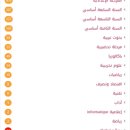
المرحلة الإعدادية
470
السنة السابعة أساسي
167
السنة التاسعة أساسي
157
السنة الثامنة أساسي
145
بحوث عربية
54
مرحلة تحضيرية
33
باكالوريا
49
علوم تجريبية
14
رياضيات
10
اقتصاد وتصرف
8
تقنية
6
آداب
5
إعلامية
informatique
2
رياضة
2