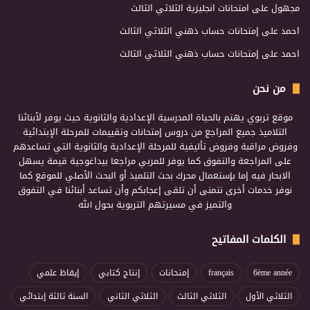
مجهول
على
امتحانات انجليزية الثلاثي الثالث
احمد
على
إمتحانات حساب ذهني الثلاثي الثالث
احمد
على
إمتحانات حساب ذهني الثلاثي الثالث
من نحن
موقع تربوي يهتم بالحياة المدرسية الإعدادية والثانوية حيث يوفر لأبنائنا
التلاميذ جميع المراجع من دروس إمتحانات وتقييمات للمرحلة الإبتدائية
وفروض مراقبة وفروض تأليفية للمرحلة الإعدادية والثانوية التي تساعدهم
على المراجعة والتفوق كما يوفر للمربي مراجعا بيداغوجية قيمة يسهل
الابحار فيه إما بإستعمال محرك بحث التلميذ أو البحث الأصلي للموقع كما
نوفر خدمات أخرى نتمنى أن تلقى إعجابكم وأن تساعد أبنائنا في التفوق
والتميز في مسيرتهم التربوية بحول الله
الكلمات المفاتيح
6ème année
français
إمتحانات
إنتاج كتابي
إيقاظ علمي
الثلاثي الأول
الثلاثي الثالث
الثلاثي الثاني
السنة ثالثة إبتدائي