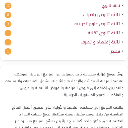
ثالثة ثانوي
12
ثالثة ثانوي رياضيات
8
ثالثة ثانوي علوم تجريبية
3
ثالثة ثانوي تقنية
1
ثالثة إقتصاد و تصرف
1
قصص
1
يوفّر موقع
قراية
مجموعة ثرية ومتنوّعة من المراجع التربوية الموجّهة
لتلاميذ المرحلة الابتدائية والإعدادية والثانوية، تشمل الامتحانات والتقييمات
والتمارين، إضافة إلى فروض المراقبة والفروض التأليفية والدروس
والملخّصات لجميع المستويات الدراسية.
يهدف الموقع إلى مساعدة التلاميذ والأولياء على تحقيق أفضل النتائج
الدراسية من خلال توفير مكتبة رقمية متكاملة تجمع مختلف الموارد
التعليمية في مكان واحد. كما يتيح للزائرين تصفّح المراجع مباشرة عبر
الإنترنت، وطباعتها بسهولة دون الحاجة إلى تحميلها، مع إمكانية تنزيل