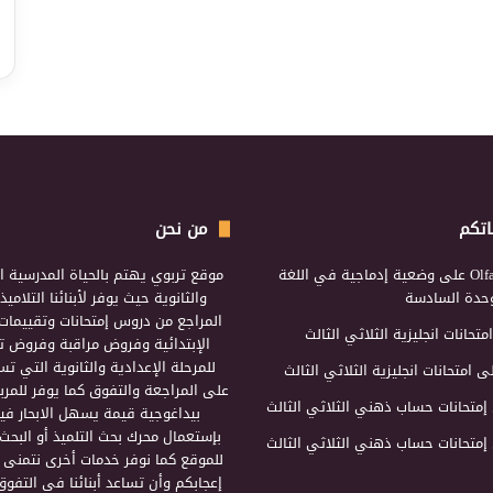
اتكم
من نحن
Olf
على
وضعية إدماجية في اللغة
موقع تربوي يهتم بالحياة المدرسية ال
لوحدة السادسة
والثانوية حيث يوفر لأبنائنا التلامي
المراجع من دروس إمتحانات وتقييمات 
امتحانات انجليزية الثلاثي الثالث
الإبتدائية وفروض مراقبة وفروض تأ
للمرحلة الإعدادية والثانوية التي ت
ى
امتحانات انجليزية الثلاثي الثالث
على المراجعة والتفوق كما يوفر للمرب
إمتحانات حساب ذهني الثلاثي الثالث
بيداغوجية قيمة يسهل الابحار فيه
بإستعمال محرك بحث التلميذ أو البحث
إمتحانات حساب ذهني الثلاثي الثالث
للموقع كما نوفر خدمات أخرى نتمنى 
إعجابكم وأن تساعد أبنائنا في التفوق