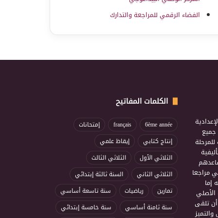
الفضاء الرقمي للمراجعة والتدارك
الكلمات المفاتيح
إعدادية
6ème année
français
إمتحانات
ذ جميع
للمرحلة
إنتاج كتابي
إيقاظ علمي
ليفية
الثلاثي الأول
الثلاثي الثالث
ساعدهم
ي مراجعا
الثلاثي الثاني
السنة ثالثة إبتدائي
 إما
تمارين
رياضيات
سنة تاسعة أساسي
 الأصلي
أن تلقى
سنة ثامنة أساسي
سنة خامسة إبتدائي
 والتميز