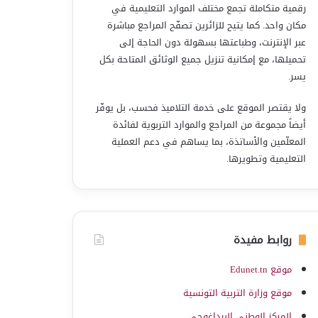
رقمية متكاملة تجمع مختلف الموارد التعليمية في
مكان واحد. كما يتيح للزائرين تصفّح المراجع مباشرة
عبر الإنترنت، وطباعتها بسهولة دون الحاجة إلى
تحميلها، مع إمكانية تنزيل جميع الوثائق المتاحة بكل
يسر.
ولا يقتصر الموقع على خدمة التلاميذ فحسب، بل يوفّر
أيضاً مجموعة من المراجع والموارد التربوية لفائدة
المعلّمين والأساتذة، بما يساهم في دعم العملية
التعليمية وتطويرها.
روابط مفيدة
موقع Edunet.tn
موقع وزارة التربية التونسية
المركز الوطني البيداغوجي