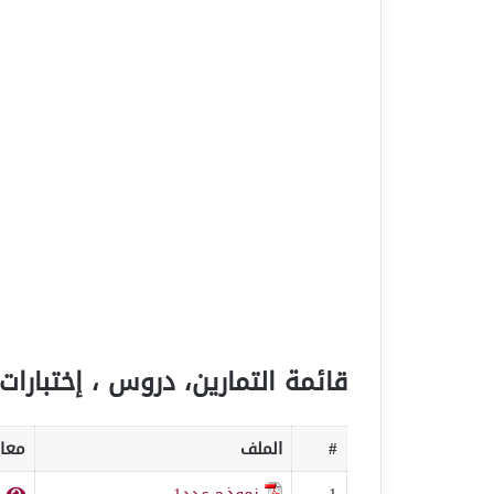
قائمة التمارين، دروس ، إختبارات 
#
الملف
معاي
1
نموذج عدد1
ف