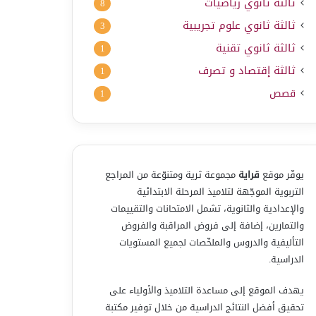
ثالثة ثانوي رياضيات
8
ثالثة ثانوي علوم تجريبية
3
ثالثة ثانوي تقنية
1
ثالثة إقتصاد و تصرف
1
قصص
1
يوفّر موقع
قراية
مجموعة ثرية ومتنوّعة من المراجع
التربوية الموجّهة لتلاميذ المرحلة الابتدائية
والإعدادية والثانوية، تشمل الامتحانات والتقييمات
والتمارين، إضافة إلى فروض المراقبة والفروض
التأليفية والدروس والملخّصات لجميع المستويات
الدراسية.
يهدف الموقع إلى مساعدة التلاميذ والأولياء على
تحقيق أفضل النتائج الدراسية من خلال توفير مكتبة