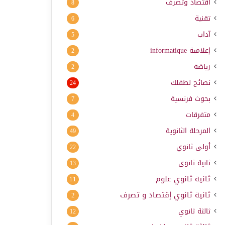
اقتصاد وتصرف
8
تقنية
6
آداب
5
إعلامية
informatique
2
رياضة
2
نصائح لطفلك
24
بحوث فرنسية
7
متفرقات
4
المرحلة الثانوية
49
أولى ثانوي
22
ثانية ثانوي
13
ثانية ثانوي علوم
11
ثانية ثانوي إقتصاد و تصرف
2
ثالثة ثانوي
12