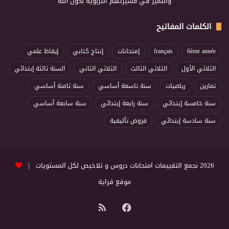
والتميز في مسيرتهم التربوية بحول الله
الكلمات المفاتيح
6ème année
français
إمتحانات
إنتاج كتابي
إيقاظ علمي
الثلاثي الأول
الثلاثي الثالث
الثلاثي الثاني
السنة ثالثة إبتدائي
تمارين
رياضيات
سنة تاسعة أساسي
سنة ثامنة أساسي
سنة خامسة إبتدائي
سنة رابعة إبتدائي
سنة سابعة أساسي
سنة سادسة إبتدائي
فروض تأليفية
2026 نجمع التقييمات امتحانات دروس و تلاخيص لكل المستويات |
موقع قراية
فيسبوك
ملخص