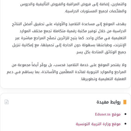
والتمارين، إضافة إلى فروض المراقبة والفروض التأليفية والدروس
والملخّصات لجميع المستويات الدراسية.
يهدف الموقع إلى مساعدة التلاميذ والأولياء على تحقيق أفضل النتائج
الدراسية من خلال توفير مكتبة رقمية متكاملة تجمع مختلف الموارد
التعليمية في مكان واحد. كما يتيح للزائرين تصفّح المراجع مباشرة عبر
الإنترنت، وطباعتها بسهولة دون الحاجة إلى تحميلها، مع إمكانية تنزيل
جميع الوثائق المتاحة بكل يسر.
ولا يقتصر الموقع على خدمة التلاميذ فحسب، بل يوفّر أيضاً مجموعة من
المراجع والموارد التربوية لفائدة المعلّمين والأساتذة، بما يساهم في دعم
العملية التعليمية وتطويرها.
روابط مفيدة
موقع Edunet.tn
موقع وزارة التربية التونسية