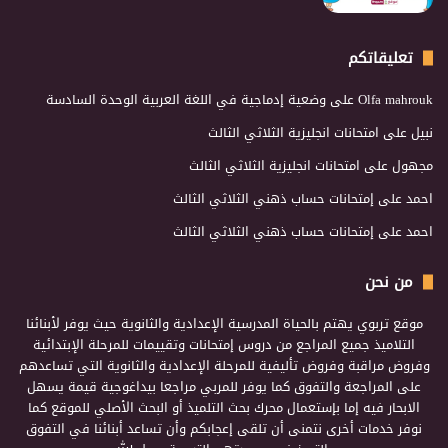
تعليقاتكم
Olfa mahrouk
على
وضعية إدماجية في اللغة العربية الوحدة السادسة
نبيل
على
امتحانات انجليزية الثلاثي الثالث
مجهول
على
امتحانات انجليزية الثلاثي الثالث
احمد
على
إمتحانات حساب ذهني الثلاثي الثالث
احمد
على
إمتحانات حساب ذهني الثلاثي الثالث
من نحن
موقع تربوي يهتم بالحياة المدرسية الإعدادية والثانوية حيث يوفر لأبنائنا
التلاميذ جميع المراجع من دروس إمتحانات وتقييمات للمرحلة الإبتدائية
وفروض مراقبة وفروض تأليفية للمرحلة الإعدادية والثانوية التي تساعدهم
على المراجعة والتفوق كما يوفر للمربي مراجعا بيداغوجية قيمة يسهل
الابحار فيه إما بإستعمال محرك بحث التلميذ أو البحث الأصلي للموقع كما
نوفر خدمات أخرى نتمنى أن تلقى إعجابكم وأن تساعد أبنائنا في التفوق