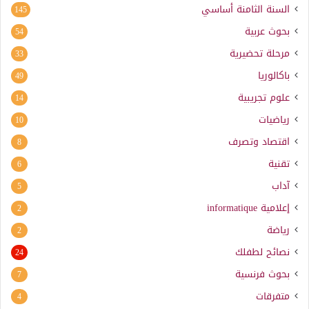
السنة الثامنة أساسي
145
بحوث عربية
54
مرحلة تحضيرية
33
باكالوريا
49
علوم تجريبية
14
رياضيات
10
اقتصاد وتصرف
8
تقنية
6
آداب
5
إعلامية
informatique
2
رياضة
2
نصائح لطفلك
24
بحوث فرنسية
7
متفرقات
4