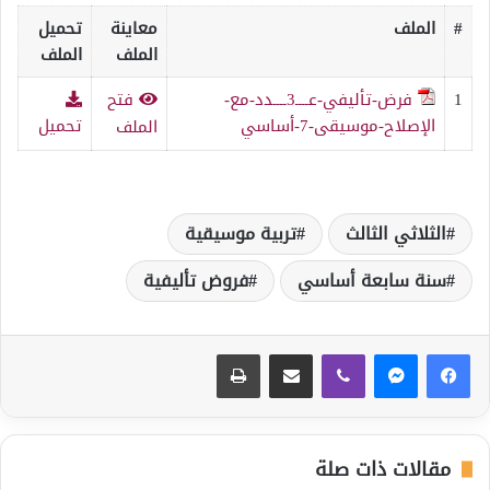
#
الملف
معاينة
تحميل
الملف
الملف
1
فرض-تأليفي-عــــ3ــــدد-مع-
فتح
الإصلاح-موسيقى-7-أساسي
تحميل
الملف
الثلاثي الثالث
تربية موسيقية
سنة سابعة أساسي
فروض تأليفية
ڤايبر
مشاركة عبر البريد
طباعة
مقالات ذات صلة