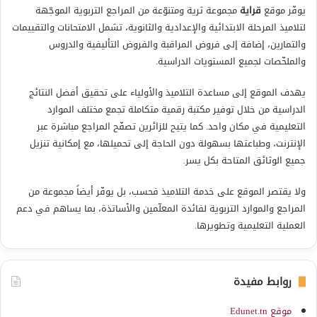
يوفّر موقع
قراية
مجموعة ثرية ومتنوّعة من المراجع التربوية الموجّهة
لتلاميذ المرحلة الابتدائية والإعدادية والثانوية، تشمل الامتحانات والتقييمات
والتمارين، إضافة إلى فروض المراقبة والفروض التأليفية والدروس
والملخّصات لجميع المستويات الدراسية.
يهدف الموقع إلى مساعدة التلاميذ والأولياء على تحقيق أفضل النتائج
الدراسية من خلال توفير مكتبة رقمية متكاملة تجمع مختلف الموارد
التعليمية في مكان واحد. كما يتيح للزائرين تصفّح المراجع مباشرة عبر
الإنترنت، وطباعتها بسهولة دون الحاجة إلى تحميلها، مع إمكانية تنزيل
جميع الوثائق المتاحة بكل يسر.
ولا يقتصر الموقع على خدمة التلاميذ فحسب، بل يوفّر أيضاً مجموعة من
المراجع والموارد التربوية لفائدة المعلّمين والأساتذة، بما يساهم في دعم
العملية التعليمية وتطويرها.
روابط مفيدة
موقع Edunet.tn