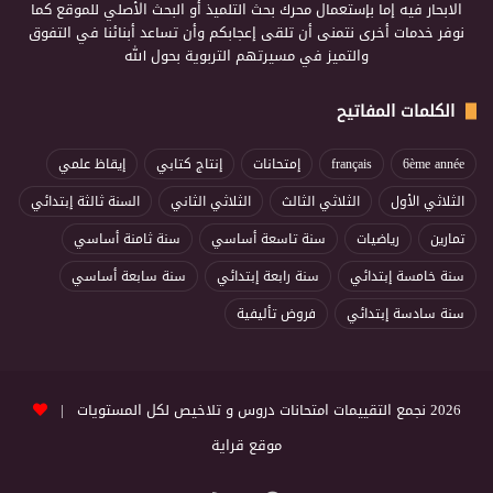
الابحار فيه إما بإستعمال محرك بحث التلميذ أو البحث الأصلي للموقع كما
نوفر خدمات أخرى نتمنى أن تلقى إعجابكم وأن تساعد أبنائنا في التفوق
والتميز في مسيرتهم التربوية بحول الله
الكلمات المفاتيح
6ème année
français
إمتحانات
إنتاج كتابي
إيقاظ علمي
الثلاثي الأول
الثلاثي الثالث
الثلاثي الثاني
السنة ثالثة إبتدائي
تمارين
رياضيات
سنة تاسعة أساسي
سنة ثامنة أساسي
سنة خامسة إبتدائي
سنة رابعة إبتدائي
سنة سابعة أساسي
سنة سادسة إبتدائي
فروض تأليفية
2026 نجمع التقييمات امتحانات دروس و تلاخيص لكل المستويات |
موقع قراية