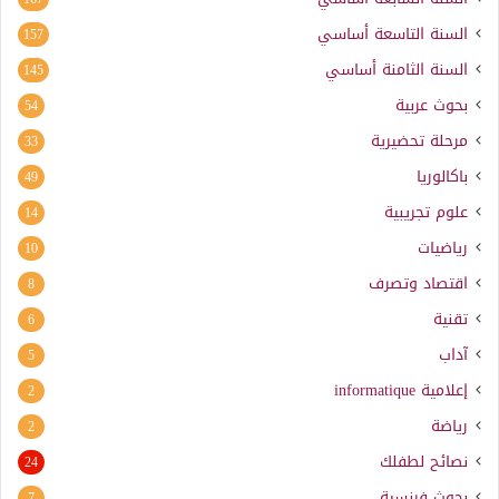
السنة التاسعة أساسي
157
السنة الثامنة أساسي
145
بحوث عربية
54
مرحلة تحضيرية
33
باكالوريا
49
علوم تجريبية
14
رياضيات
10
اقتصاد وتصرف
8
تقنية
6
آداب
5
إعلامية
informatique
2
رياضة
2
نصائح لطفلك
24
بحوث فرنسية
7