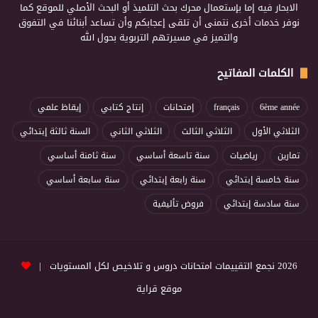
الابحار فيه إما بإستعمال محرك بحث التلميذ أو البحث الأصلي للموقع كما
نوفر خدمات أخرى نتمنى أن تلقى إعجابكم وأن تساعد أبنائنا في التفوق
والتميز في مسيرتهم التربوية بحول الله
الكلمات المفاتيح
6ème année
français
إمتحانات
إنتاج كتابي
إيقاظ علمي
الثلاثي الأول
الثلاثي الثالث
الثلاثي الثاني
السنة ثالثة إبتدائي
تمارين
رياضيات
سنة تاسعة أساسي
سنة ثامنة أساسي
سنة خامسة إبتدائي
سنة رابعة إبتدائي
سنة سابعة أساسي
سنة سادسة إبتدائي
فروض تأليفية
2026 نجمع التقييمات امتحانات دروس و تلاخيص لكل المستويات |
موقع قراية