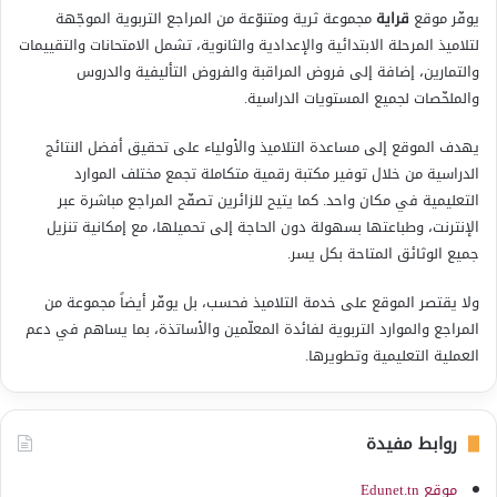
يوفّر موقع
قراية
مجموعة ثرية ومتنوّعة من المراجع التربوية الموجّهة
لتلاميذ المرحلة الابتدائية والإعدادية والثانوية، تشمل الامتحانات والتقييمات
والتمارين، إضافة إلى فروض المراقبة والفروض التأليفية والدروس
والملخّصات لجميع المستويات الدراسية.
يهدف الموقع إلى مساعدة التلاميذ والأولياء على تحقيق أفضل النتائج
الدراسية من خلال توفير مكتبة رقمية متكاملة تجمع مختلف الموارد
التعليمية في مكان واحد. كما يتيح للزائرين تصفّح المراجع مباشرة عبر
الإنترنت، وطباعتها بسهولة دون الحاجة إلى تحميلها، مع إمكانية تنزيل
جميع الوثائق المتاحة بكل يسر.
ولا يقتصر الموقع على خدمة التلاميذ فحسب، بل يوفّر أيضاً مجموعة من
المراجع والموارد التربوية لفائدة المعلّمين والأساتذة، بما يساهم في دعم
العملية التعليمية وتطويرها.
روابط مفيدة
موقع Edunet.tn