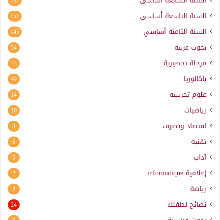
السنة السابعة أساسي
167
السنة التاسعة أساسي
157
السنة الثامنة أساسي
145
بحوث عربية
54
مرحلة تحضيرية
33
باكالوريا
49
علوم تجريبية
14
رياضيات
10
اقتصاد وتصرف
8
تقنية
6
آداب
5
إعلامية
informatique
2
رياضة
2
نصائح لطفلك
24