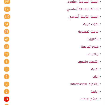
السنة السابعة أساسي
167
السنة التاسعة أساسي
157
السنة الثامنة أساسي
145
بحوث عربية
54
مرحلة تحضيرية
33
باكالوريا
49
علوم تجريبية
14
رياضيات
10
اقتصاد وتصرف
8
تقنية
6
آداب
5
إعلامية
informatique
2
رياضة
2
نصائح لطفلك
24