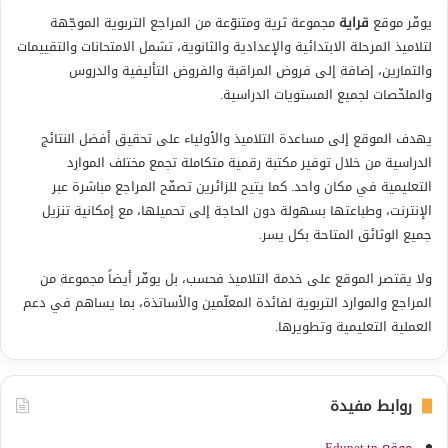
يوفّر موقع
قراية
مجموعة ثرية ومتنوّعة من المراجع التربوية الموجّهة
لتلاميذ المرحلة الابتدائية والإعدادية والثانوية، تشمل الامتحانات والتقييمات
والتمارين، إضافة إلى فروض المراقبة والفروض التأليفية والدروس
والملخّصات لجميع المستويات الدراسية.
يهدف الموقع إلى مساعدة التلاميذ والأولياء على تحقيق أفضل النتائج
الدراسية من خلال توفير مكتبة رقمية متكاملة تجمع مختلف الموارد
التعليمية في مكان واحد. كما يتيح للزائرين تصفّح المراجع مباشرة عبر
الإنترنت، وطباعتها بسهولة دون الحاجة إلى تحميلها، مع إمكانية تنزيل
جميع الوثائق المتاحة بكل يسر.
ولا يقتصر الموقع على خدمة التلاميذ فحسب، بل يوفّر أيضاً مجموعة من
المراجع والموارد التربوية لفائدة المعلّمين والأساتذة، بما يساهم في دعم
العملية التعليمية وتطويرها.
روابط مفيدة
موقع Edunet.tn