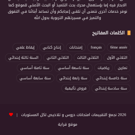
الابحار فيه إما بإستعمال محرك بحث التلميذ أو البحث الأصلي للموقع كما
نوفر خدمات أخرى نتمنى أن تلقى إعجابكم وأن تساعد أبنائنا في التفوق
والتميز في مسيرتهم التربوية بحول الله
الكلمات المفاتيح
6ème année
français
إمتحانات
إنتاج كتابي
إيقاظ علمي
الثلاثي الأول
الثلاثي الثالث
الثلاثي الثاني
السنة ثالثة إبتدائي
تمارين
رياضيات
سنة تاسعة أساسي
سنة ثامنة أساسي
سنة خامسة إبتدائي
سنة رابعة إبتدائي
سنة سابعة أساسي
سنة سادسة إبتدائي
فروض تأليفية
2026 نجمع التقييمات امتحانات دروس و تلاخيص لكل المستويات |
موقع قراية