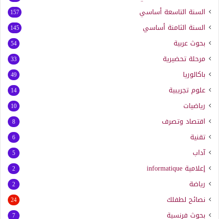
السنة التاسعة أساسي
157
السنة الثامنة أساسي
145
بحوث عربية
54
مرحلة تحضيرية
33
باكالوريا
49
علوم تجريبية
14
رياضيات
10
اقتصاد وتصرف
8
تقنية
6
آداب
5
إعلامية
informatique
2
رياضة
2
نصائح لطفلك
24
بحوث فرنسية
7