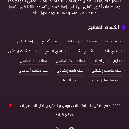
الابحار فيه إما بإستعمال محرك بحث التلميذ أو البحث الأصلي للموقع كما
نوفر خدمات أخرى نتمنى أن تلقى إعجابكم وأن تساعد أبنائنا في التفوق
والتميز في مسيرتهم التربوية بحول الله
الكلمات المفاتيح
6ème année
français
إمتحانات
إنتاج كتابي
إيقاظ علمي
الثلاثي الأول
الثلاثي الثالث
الثلاثي الثاني
السنة ثالثة إبتدائي
تمارين
رياضيات
سنة تاسعة أساسي
سنة ثامنة أساسي
سنة خامسة إبتدائي
سنة رابعة إبتدائي
سنة سابعة أساسي
سنة سادسة إبتدائي
فروض تأليفية
2026 نجمع التقييمات امتحانات دروس و تلاخيص لكل المستويات |
موقع قراية