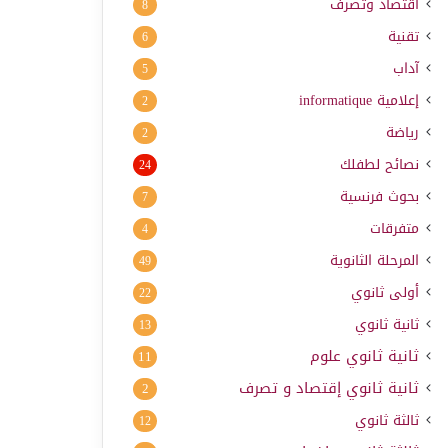
اقتصاد وتصرف
8
تقنية
6
آداب
5
إعلامية
informatique
2
رياضة
2
نصائح لطفلك
24
بحوث فرنسية
7
متفرقات
4
المرحلة الثانوية
49
أولى ثانوي
22
ثانية ثانوي
13
ثانية ثانوي علوم
11
ثانية ثانوي إقتصاد و تصرف
2
ثالثة ثانوي
12