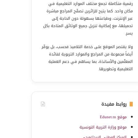
رقمية متكاملة تجمع مختلف الموارد التعليمية في
مكان واحد. كما يتيح للزائرين تصفّح المراجع مباشرة
عبر الإنترنت، وطباعتها بسهولة دون الحاجة إلى
تحميلها، مع إمكانية تنزيل جميع الوثائق المتاحة بكل
يسر.
ولا يقتصر الموقع على خدمة التلاميذ فحسب، بل يوفّر
أيضاً مجموعة من المراجع والموارد التربوية لفائدة
المعلّمين والأساتذة، بما يساهم في دعم العملية
التعليمية وتطويرها.
روابط مفيدة
موقع Edunet.tn
موقع وزارة التربية التونسية
المركز الوطني البيداغوجي