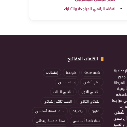
الفضاء الرقمي للمراجعة والتدارك
الكلمات المفاتيح
إعدادية
6ème année
français
إمتحانات
ذ جميع
للمرحلة
إنتاج كتابي
إيقاظ علمي
ليفية
الثلاثي الأول
الثلاثي الثالث
ساعدهم
ي مراجعا
الثلاثي الثاني
السنة ثالثة إبتدائي
 إما
تمارين
رياضيات
سنة تاسعة أساسي
 الأصلي
أن تلقى
سنة ثامنة أساسي
سنة خامسة إبتدائي
 والتميز