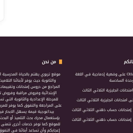
اتكم
من نحن
Olf
على
وضعية إدماجية في اللغة
موقع تربوي يهتم بالحياة المدرسية ال
لوحدة السادسة
والثانوية حيث يوفر لأبنائنا التلامي
المراجع من دروس إمتحانات وتقييمات 
امتحانات انجليزية الثلاثي الثالث
الإبتدائية وفروض مراقبة وفروض تأ
للمرحلة الإعدادية والثانوية التي ت
ى
امتحانات انجليزية الثلاثي الثالث
على المراجعة والتفوق كما يوفر للمرب
إمتحانات حساب ذهني الثلاثي الثالث
بيداغوجية قيمة يسهل الابحار فيه
بإستعمال محرك بحث التلميذ أو البحث
إمتحانات حساب ذهني الثلاثي الثالث
للموقع كما نوفر خدمات أخرى نتمنى 
إعجابكم وأن تساعد أبنائنا في التفوق