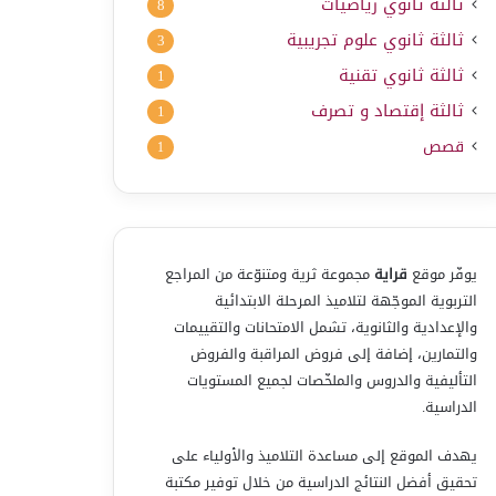
ثالثة ثانوي رياضيات
8
ثالثة ثانوي علوم تجريبية
3
ثالثة ثانوي تقنية
1
ثالثة إقتصاد و تصرف
1
قصص
1
يوفّر موقع
قراية
مجموعة ثرية ومتنوّعة من المراجع
التربوية الموجّهة لتلاميذ المرحلة الابتدائية
والإعدادية والثانوية، تشمل الامتحانات والتقييمات
والتمارين، إضافة إلى فروض المراقبة والفروض
التأليفية والدروس والملخّصات لجميع المستويات
الدراسية.
يهدف الموقع إلى مساعدة التلاميذ والأولياء على
تحقيق أفضل النتائج الدراسية من خلال توفير مكتبة