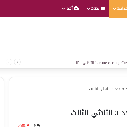
عدادية
بحوث
أخبار
لغة الثلاثي الثالث
ب
ثلاثي الثالث
الث
5٬881
0